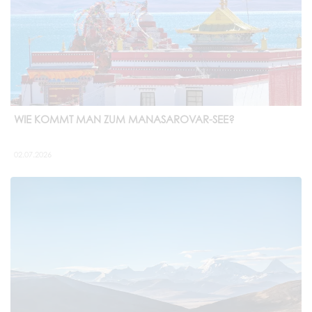
WIE KOMMT MAN ZUM MANASAROVAR-SEE?
02.07.2026