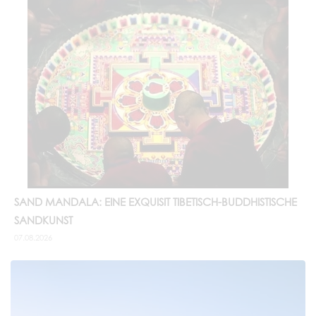
SAND MANDALA: EINE EXQUISIT TIBETISCH-BUDDHISTISCHE
SANDKUNST
07.08.2026