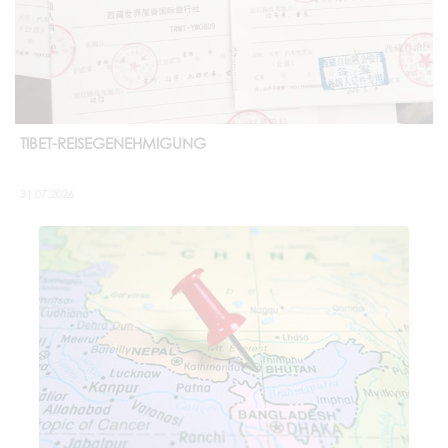
TIBET-REISEGENEHMIGUNG
31.07.2026