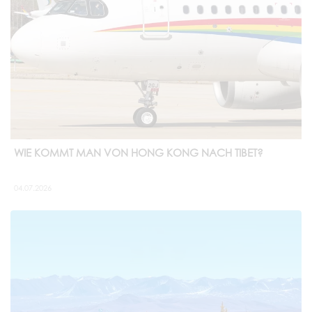
WIE KOMMT MAN VON HONG KONG NACH TIBET?
04.07.2026