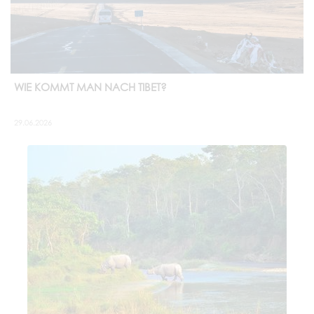
WIE KOMMT MAN NACH TIBET?
29.06.2026