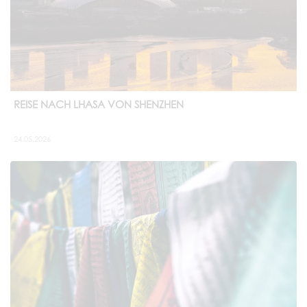
REISE NACH LHASA VON SHENZHEN
24.05.2026