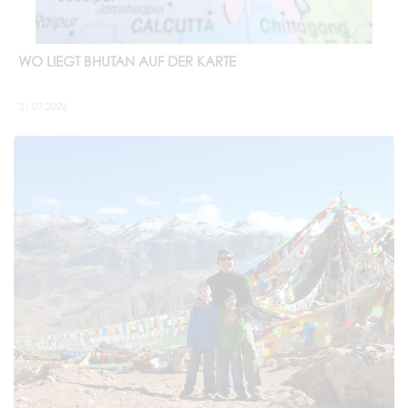
WO LIEGT BHUTAN AUF DER KARTE
31.07.2026