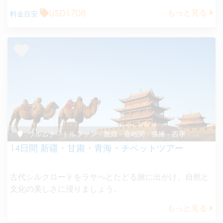
USD1708
もっと見る
料金目安
ウルムチ - トルファン - 敦煌 - 嘉峪関 - 張掖 - 西寧 - ラサ
14日間 新疆・甘粛・青海・チベットツアー
古代シルクロードをラサへとたどる旅に出かけ、自然と
文化の美しさに浸りましょう。
もっと見る