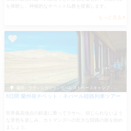
を体験し、神秘的なチベット仏教を探索します。
もっと見る
蘭州 - ラサ - シガツェ - エベレストベースキャンプ - ギロン - カトマンズ
8日間 蘭州発チベット・ネパール陸路列車ツアー
世界最高地点の鉄道に乗ってラサへ、信じられないよう
な景色を楽しみ、カトマンズへの壮大な陸路の旅を始め
ましょう。