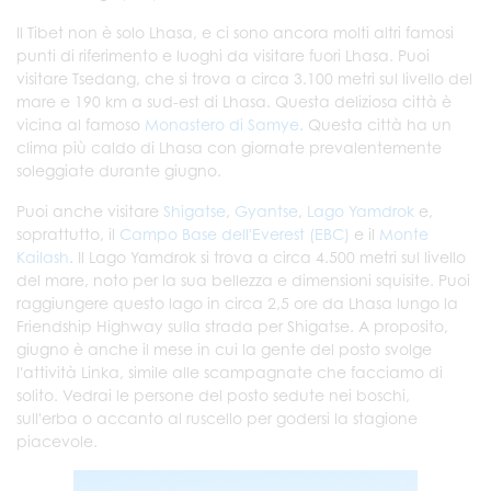
Il Tibet non è solo Lhasa, e ci sono ancora molti altri famosi
punti di riferimento e luoghi da visitare fuori Lhasa. Puoi
visitare Tsedang, che si trova a circa 3.100 metri sul livello del
mare e 190 km a sud-est di Lhasa. Questa deliziosa città è
vicina al famoso
Monastero di Samye
. Questa città ha un
clima più caldo di Lhasa con giornate prevalentemente
soleggiate durante giugno.
Puoi anche visitare
Shigatse
,
Gyantse
,
Lago Yamdrok
e,
soprattutto, il
Campo Base dell'Everest (EBC)
e il
Monte
Kailash
. Il Lago Yamdrok si trova a circa 4.500 metri sul livello
del mare, noto per la sua bellezza e dimensioni squisite. Puoi
raggiungere questo lago in circa 2,5 ore da Lhasa lungo la
Friendship Highway sulla strada per Shigatse. A proposito,
giugno è anche il mese in cui la gente del posto svolge
l'attività Linka, simile alle scampagnate che facciamo di
solito. Vedrai le persone del posto sedute nei boschi,
sull'erba o accanto al ruscello per godersi la stagione
piacevole.