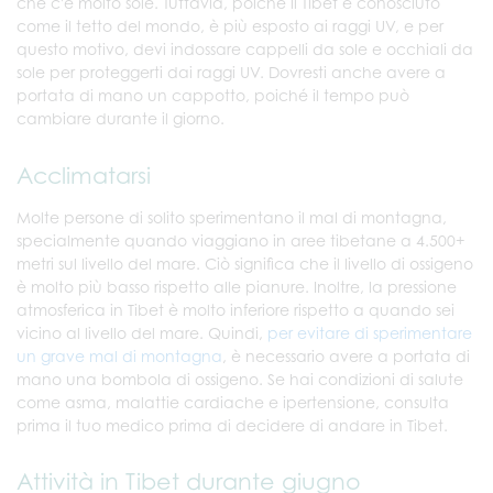
che c'è molto sole. Tuttavia, poiché il Tibet è conosciuto
come il tetto del mondo, è più esposto ai raggi UV, e per
questo motivo, devi indossare cappelli da sole e occhiali da
sole per proteggerti dai raggi UV. Dovresti anche avere a
portata di mano un cappotto, poiché il tempo può
cambiare durante il giorno.
Acclimatarsi
Molte persone di solito sperimentano il mal di montagna,
specialmente quando viaggiano in aree tibetane a 4.500+
metri sul livello del mare. Ciò significa che il livello di ossigeno
è molto più basso rispetto alle pianure. Inoltre, la pressione
atmosferica in Tibet è molto inferiore rispetto a quando sei
vicino al livello del mare. Quindi,
per evitare di sperimentare
un grave mal di montagna
, è necessario avere a portata di
mano una bombola di ossigeno. Se hai condizioni di salute
come asma, malattie cardiache e ipertensione, consulta
prima il tuo medico prima di decidere di andare in Tibet.
Attività in Tibet durante giugno