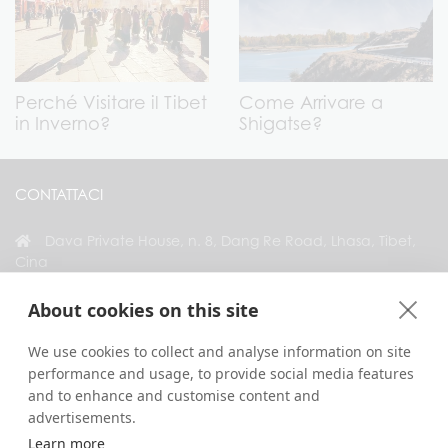
Perché Visitare il Tibet
Come Arrivare a
in Inverno?
Shigatse?
CONTATTACI
Dava Private House, n. 8, Dang Re Road, Lhasa, Tibet,
Cina
+86 18583346229
About cookies on this site
inquiry@greattibettour.com
We use cookies to collect and analyse information on site
performance and usage, to provide social media features
COLLEGATI CON NOI
and to enhance and customise content and
advertisements.
Learn more