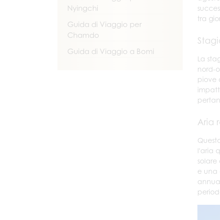
Nyingchi
succes
tra gi
Guida di Viaggio per
Chamdo
Stagi
Guida di Viaggio a Bomi
La sta
nord-o
piove 
impatt
pertan
Aria 
Questa
l'aria
solare
e una 
annual
period