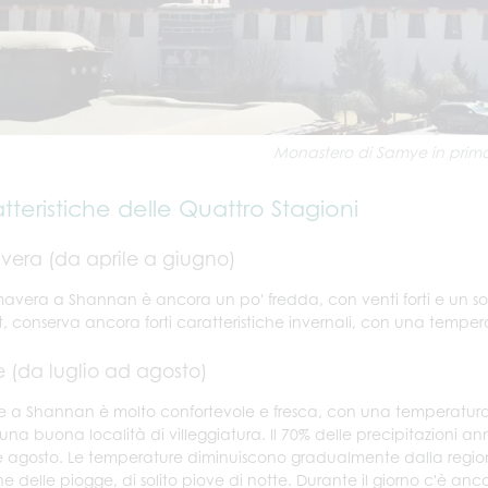
Monastero di Samye in prim
tteristiche delle Quattro Stagioni
vera (da aprile a giugno)
mavera a Shannan è ancora un po' fredda, con venti forti e un sol
et, conserva ancora forti caratteristiche invernali, con una temper
e (da luglio ad agosto)
te a Shannan è molto confortevole e fresca, con una temperatura m
na buona località di villeggiatura. Il 70% delle precipitazioni annua
 e agosto. Le temperature diminuiscono gradualmente dalla regione
e delle piogge, di solito piove di notte. Durante il giorno c'è anco