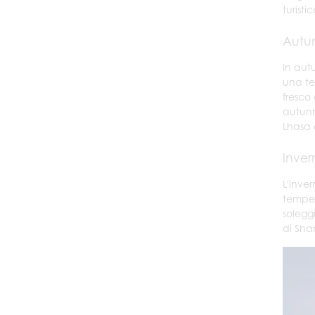
turist
Autu
In aut
una te
fresco
autunn
Lhasa 
Inver
L'inve
temper
soleggi
di Sha