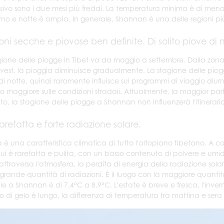
sivo sono i due mesi più freddi. La temperatura minima è di meno 
orno e notte è ampia. In generale, Shannan è una delle regioni pi
oni secche e piovose ben definite. Di solito piove di n
gione delle piogge in Tibet va da maggio a settembre. Dalla zona d
vest, la pioggia diminuisce gradualmente. La stagione delle pio
di notte, quindi raramente influisce sui programmi di viaggio diu
o maggiore sulle condizioni stradali. Attualmente, la maggior part
to, la stagione delle piogge a Shannan non influenzerà l'itinerario d
rarefatta e forte radiazione solare.
 è una caratteristica climatica di tutto l'altopiano tibetano. A 
 qui è rarefatta e pulita, con un basso contenuto di polvere e um
 attraversa l'atmosfera, la perdita di energia della radiazione sol
grande quantità di radiazioni. È il luogo con la maggiore quanti
e a Shannan è di 7,4°C a 8,9°C. L'estate è breve e fresca, l'inverno
o di gelo è lungo, la differenza di temperatura tra mattina e sera