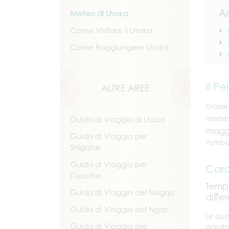
A
Meteo di Lhoka
Come Visitare il Lhoka
Come Raggiungere Lhoka
Il P
ALTRE AREE
Grazie
modera
Guida di Viaggio di Lhasa
magg
Guida di Viaggio per
Yumbul
Shigatse
Guida di Viaggio per
Cara
Gyantse
Tempe
Guida di Viaggio del Nagqu
diffe
Guida di Viaggio del Ngari
Le qua
Guida di Viaggio per
agosto