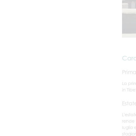
Cara
Prima
La pri
in Tib
Estat
L'esta
rende u
luglio
stagion