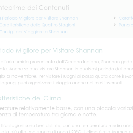
nteprima dei Contenuti
Il Periodo Migliore per Visitare Shannan
Caratte
Caratteristiche delle Quattro Stagioni
Panora
Consigli per Viaggiare a Shannan
eriodo Migliore per Visitare Shannan
 all'aria umida proveniente dall'Oceano Indiano, Shannan gode 
te. Anche se puoi visitare Shannan in qualsiasi periodo dell'ann
io a novembre
. Per visitare i luoghi di bassa quota come il M
agang, puoi organizzare il viaggio anche nei mesi invernali.
tteristiche del Clima
rature relativamente basse, con una piccola vari
renza di temperatura tra giorno e notte.
ttro stagioni sono ben distinte, con una temperatura media ann
 è la più alta, ma supera di poco i 20°C. Il clima è relativament