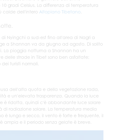
10 gradi Celsius. La differenza di temperatura
ù calde dell'intero
Altopiano Tibetano
.
otte.
i Nyingchi a sud-est fino all'area di Nagri a
gge a Shannan va da giugno ad agosto. Di solito
rni. La pioggia notturna a Shannan ha un
e delle strade in Tibet sono ben asfaltate;
ei turisti normali.
causa dell'alta quota e della vegetazione rada,
idità e un'elevata trasparenza. Quando la luce
are è ridotta, quindi c'è abbondante luce solare
tà di radiazione solare. La temperatura media
 è lungo e secco, il vento è forte e frequente, il
 è ampia e il periodo senza gelate è breve.