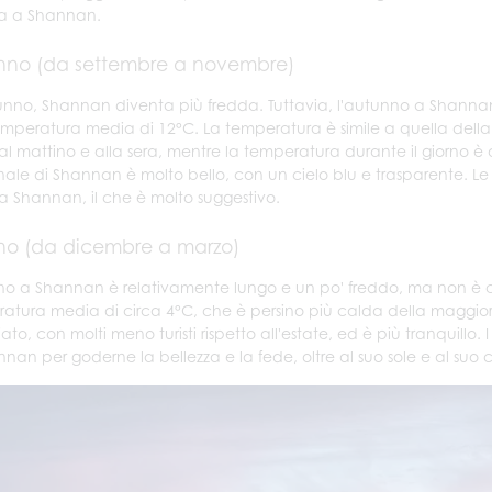
ica a Shannan.
nno (da settembre a novembre)
unno, Shannan diventa più fredda. Tuttavia, l'autunno a Shannan
mperatura media di 12°C. La temperatura è simile a quella della 
 al mattino e alla sera, mentre la temperatura durante il giorno 
ale di Shannan è molto bello, con un cielo blu e trasparente. Le f
a Shannan, il che è molto suggestivo.
no (da dicembre a marzo)
rno a Shannan è relativamente lungo e un po' freddo, ma non è 
atura media di circa 4°C, che è persino più calda della maggior 
ato, con molti meno turisti rispetto all'estate, ed è più tranquillo. I
nnan per goderne la bellezza e la fede, oltre al suo sole e al suo c