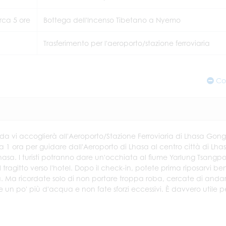
rca 5 ore
Bottega dell'Incenso Tibetano a Nyemo
Trasferimento per l'aeroporto/stazione ferroviaria
Co
uida vi accoglierà all'Aeroporto/Stazione Ferroviaria di Lhasa Gon
circa 1 ora per guidare dall'Aeroporto di Lhasa al centro città di Lha
Lhasa. I turisti potranno dare un'occhiata al fiume Yarlung Tsangpo,
 tragitto verso l'hotel. Dopo il check-in, potete prima riposarvi be
ttà. Ma ricordate solo di non portare troppa roba, cercate di anda
un po' più d'acqua e non fate sforzi eccessivi. È davvero utile p