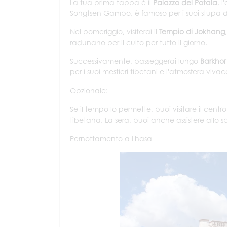
La tua prima tappa è il
Palazzo del Potala
, 
Songtsen Gampo, è famoso per i suoi stupa do
Nel pomeriggio, visiterai il
Tempio di Jokhang
radunano per il culto per tutto il giorno.
Successivamente, passeggerai lungo
Barkhor
per i suoi mestieri tibetani e l'atmosfera vivac
Opzionale:
Se il tempo lo permette, puoi visitare il centr
tibetana. La sera, puoi anche assistere allo 
Pernottamento a Lhasa