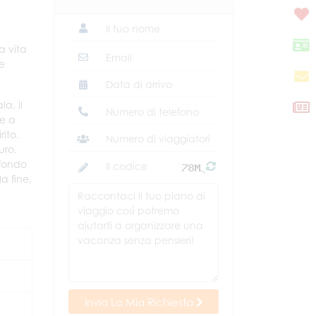
a vita
te
a, il
ne a
rito.
uro,
 fondo
la fine,
Invia La Mia Richiesta