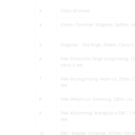
3
Visita di Lhasa
4
Lhasa- Gyantse- Shigatse, 360km, ci
5
Shigatse - Old Tingri, 294km, Circa 6
6
Trek-①Vecchio Tingri-Lungchang, 1
circa 5 ore
7
Trek-②Lungchang- Nam-La, 21km, C
ore
8
Trek-③Nam-La- Zommug, 22km, ca. 
9
Trek-④Zommug- Rongbuk e EBC, 11k
ore
10
EBC- Shegar- Shigatse, 327km, Circa