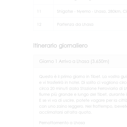
11
Shigatse - Nyemo - Lhasa, 280km, Ci
12
Partenza da Lhasa
Itinerario giornaliero
Giorno 1 Arrivo a Lhasa (3.650m)
Questo è il primo giorno in Tibet. La vostra g
e vi trasferirà in hotel. Di solito ci vogliono 
circa 20 minuti dalla Stazione Ferroviaria di 
fiume più grande e lungo del Tibet, durante il
E se vi va di uscire, potete vagare per la ci
con uno zaino leggero. Nel frattempo, bevete 
acclimatarsi all'alta quota.
Pernottamento a Lhasa