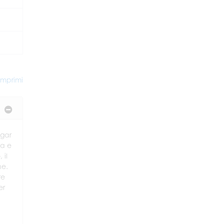
mprimi
ggar
sa e
 il
ne.
re
er