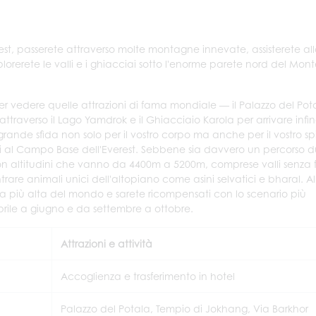
est, passerete attraverso molte montagne innevate, assisterete all
lorerete le valli e i ghiacciai sotto l'enorme parete nord del Mon
, per vedere quelle attrazioni di fama mondiale — il Palazzo del Potal
traverso il Lago Yamdrok e il Ghiacciaio Karola per arrivare infi
a grande sfida non solo per il vostro corpo ma anche per il vostro spi
gri al Campo Base dell'Everest. Sebbene sia davvero un percorso d
con altitudini che vanno da 4400m a 5200m, comprese valli senza
ontrare animali unici dell'altopiano come asini selvatici e bharal. Al
 più alta del mondo e sarete ricompensati con lo scenario più
aprile a giugno e da settembre a ottobre.
Attrazioni e attività
Accoglienza e trasferimento in hotel
Palazzo del Potala, Tempio di Jokhang, Via Barkhor