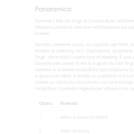
Panoramica
Durante il trek da Tingri al Campo Base dell'Ever
tibetana primitiva che vive nell'Himalaya ed esp
Everest.
All'inizio, visiterete Lhasa, la capitale del Tibet
Tempio di Jokhang, ecc. Dopodiché, guiderete at
Tingri, dove inizia il vostro tour di trekking. È un
Dovrete percorrere 70 km in 4 giorni da Old Tin
vedrete lo scenario mozzafiato dell'altopiano 
e ghiacciai infiniti. E avrete la possibilità di inc
avrete un contatto ravvicinato con la montagna
magnifico. Il periodo migliore per visitare è da 
Giorno
Itinerario
1
Arrivo a Lhasa (3.650m)
2
Visita di Lhasa