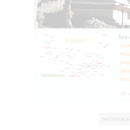
Tour 
DURA
PREZ
LIVEL
STAG
TIPO
PANORAMICA