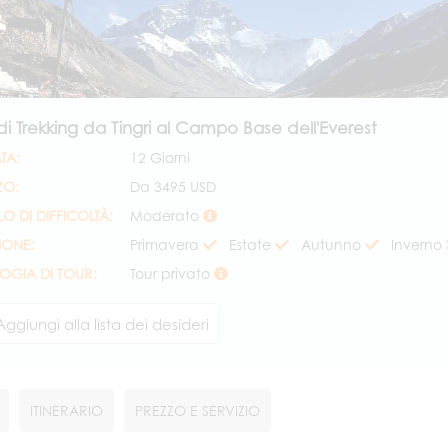
di Trekking da Tingri al Campo Base dell'Everest
TA:
12 Giorni
ZO:
Da
3495 USD
LO DI DIFFICOLTÀ:
Moderato
IONE:
Primavera
Estate
Autunno
Inverno
LOGIA DI TOUR:
Tour privato
Aggiungi alla lista dei desideri
ITINERARIO
PREZZO E SERVIZIO