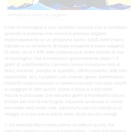
Altitudine e livello di ossigeno
Il mal di montagna è una malattia comune che si manifesta
quando le persone che vivono in pianura salgono
improvvisamente su un altopiano sopra i 3.000 metri e sono
esposte a un ambiente di bassa pressione e basso ossigeno.
Di solito, circa il 50% delle persone può avere sintomi di mal
di montagna, che scompaiono gradualmente dopo 1-3
giorni di adattamento. I sintomi comuni includono mal di
testa, insonnia, perdita di appetito, affaticamento, difficoltà
respiratorie, ecc. I pazienti con anemia grave, ipertensione,
malattie cardiovascolari e cerebrovascolari non sono adatti
a viaggiare in alta quota. Lhasa si trova a 3.650 metri.
Poiché è probabile che nei primi giorni si manifestino alcuni
sintomi del mal di montagna, imparare qualcosa su come
prevenirlo sarà molto utile, soprattutto per chi pianifica un
viaggio a Lhasa per la prima volta. Ecco alcuni consigli:
1. Fai esercizio fisico mirato prima di salire in quota. Fai
esercizio aerobico uno o due mesi prima, come fare jogging