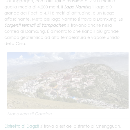
Doilungdêqên, con l'altitudine massima di 7.200 metri e
quella media di 4.200 metri. Il
Lago Namtso
, il lago più
grande del Tibet, a 4.718 metri di altitudine, è un luogo
affascinante. Metà del lago Namtso si trova a Damxung. Le
Sorgenti termali di Yampachen
si trovano anche nella
contea di Damxung. È dimostrato che siano il più grande
campo geotermico ad alta temperatura e vapore umido
della Cina.
Monastero di Ganden
Distretto di Dagzê
si trova a est del distretto di Chengguan,