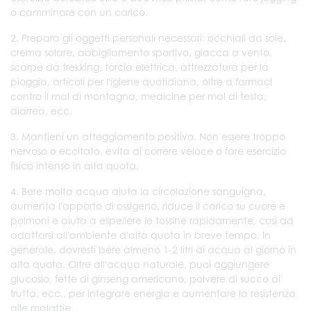
o camminare con un carico.
2. Prepara gli oggetti personali necessari: occhiali da sole,
crema solare, abbigliamento sportivo, giacca a vento,
scarpe da trekking, torcia elettrica, attrezzatura per la
pioggia, articoli per l'igiene quotidiana, oltre a farmaci
contro il mal di montagna, medicine per mal di testa,
diarrea, ecc.
3. Mantieni un atteggiamento positivo. Non essere troppo
nervoso o eccitato, evita di correre veloce o fare esercizio
fisico intenso in alta quota.
4. Bere molta acqua aiuta la circolazione sanguigna,
aumenta l'apporto di ossigeno, riduce il carico su cuore e
polmoni e aiuta a espellere le tossine rapidamente, così da
adattarsi all'ambiente d'alta quota in breve tempo. In
generale, dovresti bere almeno 1-2 litri di acqua al giorno in
alta quota. Oltre all'acqua naturale, puoi aggiungere
glucosio, fette di ginseng americano, polvere di succo di
frutta, ecc., per integrare energia e aumentare la resistenza
alle malattie.