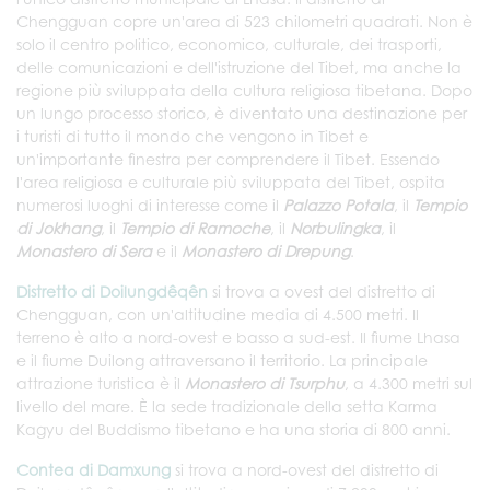
Chengguan copre un'area di 523 chilometri quadrati. Non è
solo il centro politico, economico, culturale, dei trasporti,
delle comunicazioni e dell'istruzione del Tibet, ma anche la
regione più sviluppata della cultura religiosa tibetana. Dopo
un lungo processo storico, è diventato una destinazione per
i turisti di tutto il mondo che vengono in Tibet e
un'importante finestra per comprendere il Tibet. Essendo
l'area religiosa e culturale più sviluppata del Tibet, ospita
numerosi luoghi di interesse come il
Palazzo Potala
, il
Tempio
di Jokhang
, il
Tempio di Ramoche
, il
Norbulingka
, il
Monastero di Sera
e il
Monastero di Drepung
.
Distretto di Doilungdêqên
si trova a ovest del distretto di
Chengguan, con un'altitudine media di 4.500 metri. Il
terreno è alto a nord-ovest e basso a sud-est. Il fiume Lhasa
e il fiume Duilong attraversano il territorio. La principale
attrazione turistica è il
Monastero di Tsurphu
, a 4.300 metri sul
livello del mare. È la sede tradizionale della setta Karma
Kagyu del Buddismo tibetano e ha una storia di 800 anni.
Contea di Damxung
si trova a nord-ovest del distretto di