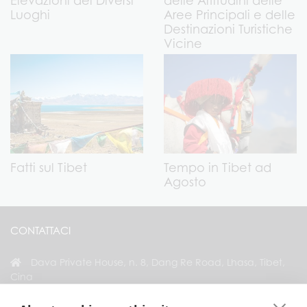
Luoghi
Aree Principali e delle
Destinazioni Turistiche
Vicine
Fatti sul Tibet
Tempo in Tibet ad
Agosto
CONTATTACI
Dava Private House, n. 8, Dang Re Road, Lhasa, Tibet,
Cina
+86 18583346229