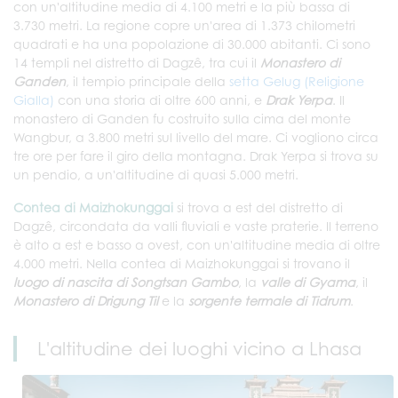
con un'altitudine media di 4.100 metri e la più bassa di
3.730 metri. La regione copre un'area di 1.373 chilometri
quadrati e ha una popolazione di 30.000 abitanti. Ci sono
14 templi nel distretto di Dagzê, tra cui il
Monastero di
Ganden
, il tempio principale della
setta Gelug (Religione
Gialla)
con una storia di oltre 600 anni, e
Drak Yerpa
. Il
monastero di Ganden fu costruito sulla cima del monte
Wangbur, a 3.800 metri sul livello del mare. Ci vogliono circa
tre ore per fare il giro della montagna. Drak Yerpa si trova su
un pendio, a un'altitudine di quasi 5.000 metri.
Contea di Maizhokunggai
si trova a est del distretto di
Dagzê, circondata da valli fluviali e vaste praterie. Il terreno
è alto a est e basso a ovest, con un'altitudine media di oltre
4.000 metri. Nella contea di Maizhokunggai si trovano il
luogo di nascita di Songtsan Gambo
, la
valle di Gyama
, il
Monastero di Drigung Til
e la
sorgente termale di Tidrum
.
L'altitudine dei luoghi vicino a Lhasa