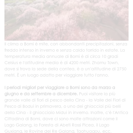
Il clima a Bomi è mite, con abbondanti precipitazioni, senza
freddo intenso in inverno e senza caldo torrido in estate. La
temperatura media annuale di Bomi è di circa 10 gradi
Celsius e l'altitudine media è di 4200 metri. Zhamu Town,
dove si trova la sede della contea, è a un'altitudine di 2750
metri. È un luogo adatto per viaggiare tutto l'anno.
I periodi migliori per viaggiare a Bomi sono da marzo a
giugno e da settembre a dicembre.
Puoi visitare la più
grande valle di fiori di pesco della Cina - la Valle dei Fiori di
Pesco di Bodui in primavera, o uno dei ghiacciai più belli
della Cina - il ghiacciaio Midui in inverno. Inoltre, c'è l'Antica
Cittadina di Bomi, dove ci sono molte attrazioni come il
Lago Galang, la Foresta di Abeti Rossi Picea, il Lago
Guxiang, le Rovine del Re Galang, Taohuagou, ecc.