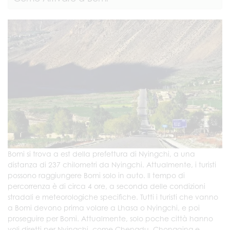
Bomi si trova a est della prefettura di Nyingchi, a una
distanza di 237 chilometri da Nyingchi. Attualmente, i turisti
possono raggiungere Bomi solo in auto. Il tempo di
percorrenza è di circa 4 ore, a seconda delle condizioni
stradali e meteorologiche specifiche. Tutti i turisti che vanno
a Bomi devono prima volare a Lhasa o Nyingchi, e poi
proseguire per Bomi. Attualmente, solo poche città hanno
voli diretti per Nyingchi, come Chengdu, Chongqing e