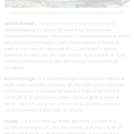
Vista da lontano della catena montuosa dell'Himalaya.
Monte Everest
---- Il
Monte Everest
(noto anche come
Qomolangma) è coperto di neve e ha temperature
perennemente basse tutto l'anno. Il Monte Everest è la vetta
principale dell'Himalaya. Con un'elevazione di 8.844,43
metri e una crescita annuale di 1,2 centimetri, il Monte
Everest è la vetta più alta del mondo. Ai suoi piedi, in Tibet,
si trova il monastero più alto del mondo: il Monastero di
Rongbuk.
Kanchenjunga
---- Il Kanchenjunga si trova a un'altezza di
8.586 metri sul livello del mare, situato nella parte centrale
dell'Himalaya, al confine tra Nepal e India a 88°09'01" E,
27°42'09" N. È conosciuto come i "cinque grandi tesori di
neve", derivato dalle sue cinque vette. Quattro delle sue
vette superano i 8.450 metri di altezza.
Lhotse
---- A 8.516 metri sul livello del mare, il Lhotse è la
quarta montagna più alta del mondo. Si trova a 86,9° di
longitudine est e 27,9° di latitudine nord. Il suo lato est si