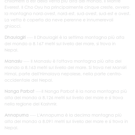
chilometri a est della vetta più alta del mondo, il Monte
Everest. Il Cho Oyu ha principalmente cinque creste, ovvero
la montagna nord-ovest, nord-est, sud-ovest, sud-est e ovest.
La vetta è coperta da neve perenne e innumerevoli
ghiacci.
Dhaulagiri
---- Il Dhaulagiri è la settima montagna più alta
del mondo a 8.167 metri sul livello del mare, si trova in
Nepal.
Manaslu
---- Il Manaslu è l'ottava montagna più alta del
mondo a 8.163 metri sul livello del mare. Si trova nel Mansiri
Himal, parte dell'Himalaya nepalese, nella parte centro-
occidentale del Nepal.
Nanga Parbat
----Il Nanga Parbat è la nona montagna più
alta del mondo a 8.126 metri sul livello del mare e si trova
nella regione del Kashmir.
Annapurna
---- L'Annapurna è la decima montagna più
alta del mondo a 8.091 metri sul livello del mare e si trova in
Nepal.