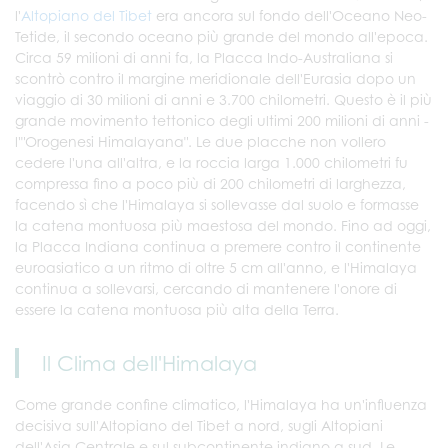
l'
Altopiano del Tibet
era ancora sul fondo dell'Oceano Neo-
Tetide, il secondo oceano più grande del mondo all'epoca.
Circa 59 milioni di anni fa, la Placca Indo-Australiana si
scontrò contro il margine meridionale dell'Eurasia dopo un
viaggio di 30 milioni di anni e 3.700 chilometri. Questo è il più
grande movimento tettonico degli ultimi 200 milioni di anni -
l'"Orogenesi Himalayana". Le due placche non vollero
cedere l'una all'altra, e la roccia larga 1.000 chilometri fu
compressa fino a poco più di 200 chilometri di larghezza,
facendo sì che l'Himalaya si sollevasse dal suolo e formasse
la catena montuosa più maestosa del mondo. Fino ad oggi,
la Placca Indiana continua a premere contro il continente
euroasiatico a un ritmo di oltre 5 cm all'anno, e l'Himalaya
continua a sollevarsi, cercando di mantenere l'onore di
essere la catena montuosa più alta della Terra.
Il Clima dell'Himalaya
Come grande confine climatico, l'Himalaya ha un'influenza
decisiva sull'Altopiano del Tibet a nord, sugli Altopiani
dell'Asia Centrale e sul subcontinente indiano a sud. Le