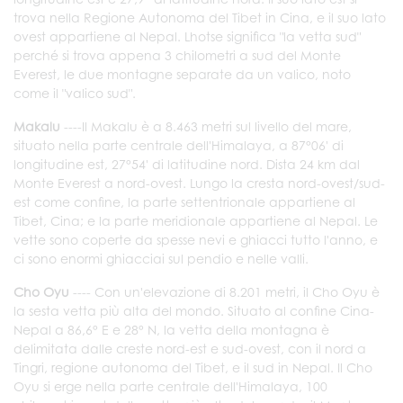
trova nella Regione Autonoma del Tibet in Cina, e il suo lato
ovest appartiene al Nepal. Lhotse significa "la vetta sud"
perché si trova appena 3 chilometri a sud del Monte
Everest, le due montagne separate da un valico, noto
come il "valico sud".
Makalu
----Il Makalu è a 8.463 metri sul livello del mare,
situato nella parte centrale dell'Himalaya, a 87°06' di
longitudine est, 27°54' di latitudine nord. Dista 24 km dal
Monte Everest a nord-ovest. Lungo la cresta nord-ovest/sud-
est come confine, la parte settentrionale appartiene al
Tibet, Cina; e la parte meridionale appartiene al Nepal. Le
vette sono coperte da spesse nevi e ghiacci tutto l'anno, e
ci sono enormi ghiacciai sul pendio e nelle valli.
Cho Oyu
---- Con un'elevazione di 8.201 metri, il Cho Oyu è
la sesta vetta più alta del mondo. Situato al confine Cina-
Nepal a 86,6° E e 28° N, la vetta della montagna è
delimitata dalle creste nord-est e sud-ovest, con il nord a
Tingri, regione autonoma del Tibet, e il sud in Nepal. Il Cho
Oyu si erge nella parte centrale dell'Himalaya, 100