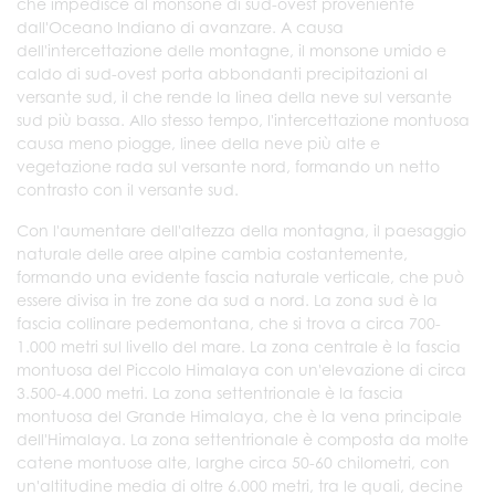
che impedisce al monsone di sud-ovest proveniente
dall'Oceano Indiano di avanzare. A causa
dell'intercettazione delle montagne, il monsone umido e
caldo di sud-ovest porta abbondanti precipitazioni al
versante sud, il che rende la linea della neve sul versante
sud più bassa. Allo stesso tempo, l'intercettazione montuosa
causa meno piogge, linee della neve più alte e
vegetazione rada sul versante nord, formando un netto
contrasto con il versante sud.
Con l'aumentare dell'altezza della montagna, il paesaggio
naturale delle aree alpine cambia costantemente,
formando una evidente fascia naturale verticale, che può
essere divisa in tre zone da sud a nord. La zona sud è la
fascia collinare pedemontana, che si trova a circa 700-
1.000 metri sul livello del mare. La zona centrale è la fascia
montuosa del Piccolo Himalaya con un'elevazione di circa
3.500-4.000 metri. La zona settentrionale è la fascia
montuosa del Grande Himalaya, che è la vena principale
dell'Himalaya. La zona settentrionale è composta da molte
catene montuose alte, larghe circa 50-60 chilometri, con
un'altitudine media di oltre 6.000 metri, tra le quali, decine