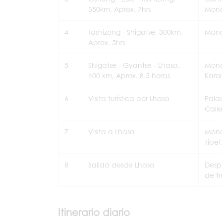
350km, Aprox. 7hrs
Mona
4
Tashizong - Shigatse, 300km,
Mona
Aprox. 5hrs
5
Shigatse - Gyantse - Lhasa,
Mona
400 km, Aprox. 8.5 horas
Karo
6
Visita turística por Lhasa
Pala
Calle
7
Visita a Lhasa
Mona
Tíbet
8
Salida desde Lhasa
Desp
de t
Itinerario diario