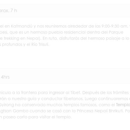
rox. 7 h
tel en Katmandú y nos reuniremos alrededor de las 9:00-9:30 am, 
si, que es un hermoso pueblo residencial dentro del Parque
rekking en Nepal). En ruta, disfrutarás del hermoso paisaje a lo
rofundos y el Río Trisuli.
 4hrs
culo a la frontera para ingresar al Tíbet. Después de los trámites
rán a nuestro guía y conductor tibetanos. Luego continuaremos 
. Gyirong ha conservado muchos templos famosos, como el
Templ
ongtsan Gambo cuando se casó con la Princesa Nepalí Bhrikuti. Po
 paseo corto para visitar el templo.