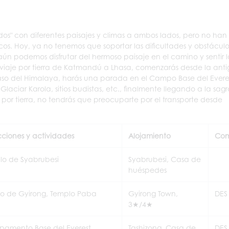
s" con diferentes paisajes y climas a ambos lados, pero no han
cos. Hoy, ya no tenemos que soportar las dificultades y obstácul
aún podemos disfrutar del hermoso paisaje en el camino y sentir 
l viaje por tierra de Katmandú a Lhasa, comenzarás desde la ant
Paso del Himalaya, harás una parada en el Campo Base del Evere
 Glaciar Karola, sitios budistas, etc., finalmente llegando a la sa
l por tierra, no tendrás que preocuparte por el transporte desde
cciones y actividades
Alojamiento
Com
lo de Syabrubesi
Syabrubesi, Casa de
huéspedes
to de Gyirong, Templo Paba
Gyirong Town,
DES
3★/4★
amento Base del Everest,
Tashizong, Casa de
DES