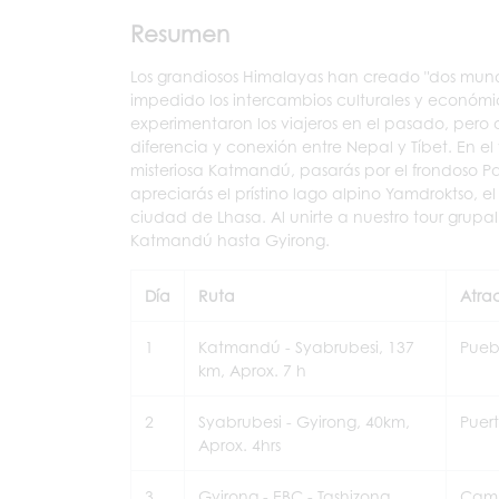
Resumen
Los grandiosos Himalayas han creado "dos mundo
impedido los intercambios culturales y económi
experimentaron los viajeros en el pasado, pero 
diferencia y conexión entre Nepal y Tíbet. En e
misteriosa Katmandú, pasarás por el frondoso 
apreciarás el prístino lago alpino Yamdroktso, el
ciudad de Lhasa. Al unirte a nuestro tour grupa
Katmandú hasta Gyirong.
Día
Ruta
Atra
1
Katmandú - Syabrubesi, 137
Pueb
km, Aprox. 7 h
2
Syabrubesi - Gyirong, 40km,
Puer
Aprox. 4hrs
3
Gyirong - EBC - Tashizong,
Camp