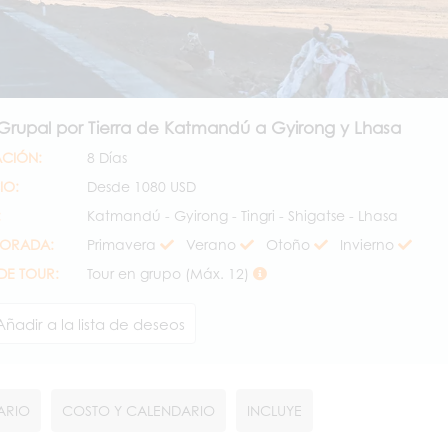
 Grupal por Tierra de Katmandú a Gyirong y Lhasa
CIÓN:
8 Días
IO:
Desde
1080 USD
:
Katmandú - Gyirong - Tingri - Shigatse - Lhasa
ORADA:
Primavera
Verano
Otoño
Invierno
 DE TOUR:
Tour en grupo (Máx. 12)
Añadir a la lista de deseos
RARIO
COSTO Y CALENDARIO
INCLUYE