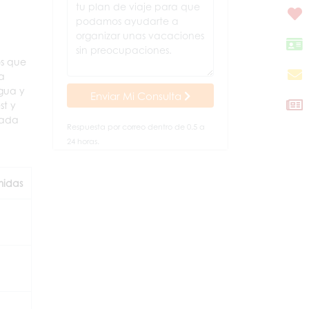
os que
la
igua y
Enviar Mi Consulta
st y
grada
Respuesta por correo dentro de 0.5 a
24 horas.
idas