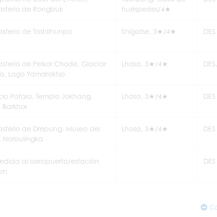
sterio de Rongbuk
huéspedes/4★
sterio de Tashilhunpo
Shigatse, 3★/4★
DES
sterio de Pelkor Chode, Glaciar
Lhasa, 3★/4★
DES
la, Lago Yamdroktso
cio Potala, Templo Jokhang,
Lhasa, 3★/4★
DES
 Barkhor
sterio de Drepung, Museo del
Lhasa, 3★/4★
DES
, Norbulingka
edida al aeropuerto/estación
DES
ren
Co