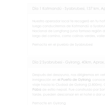
Día 1 Katmandú - Syabrubesi, 137 km, Ap
Nuestro operador local te recogerá en tu ho
luego conduciremos de Katmandú a Syabrube
Nacional de Langtang (una famosa región de t
largo del camino, como colinas verdes, valles p
Pernocta en el pueblo de Syabrubesi
Día 2 Syabrubesi - Gyirong, 40km, Aprox.
Después del desayuno, nos dirigiremos en vehí
inmigración en
el Puerto de Gyirong
, conoce
viaje hacia la Ciudad de Gyirong (2.800m)
Paba
de estilo nepalí. Fue construido por S
tarde, pueden descansar en el hotel o dar un
Pernocte en Gyirong