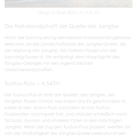
Qinghai-Tibet-Bahn in Hoh Xil.
Die Naturlandschaft der Quelle des Jangtse
Nach der Durchquerung des Kekexili-Unbewohntengebietes
erreichen Sie die Landschaftszone der Jangtse-Quelle, die
der Ursprung des Jangtse, des Gelben Flusses und des
Lancang-Flusses ist. Sie entspringt dem Hauptgipfel des
Tangala-Gebirges mit sehr eigentümlichen
Gletscherlandschaften.
Tuotuo-Fluss -- 4.547m
Der Tuotuo-Fluss ist eine der Quellen des Jangtse, des
längsten Flusses Chinas. Nachdem das Eis geschmolzen ist,
bildet er den Jinsha-Fluss, nachdem er das Tuotuo-
Flussbecken durchquert hat, und mündet schließlich nach
Sichuan, Yunnan und anderen Orten in den mächtigen
Jangtse. Wenn der Zug den Tuotuo-Fluss passiert, werden Sie
von der Großartigkeit der Jangtse-Quelle beeindruckt sein.