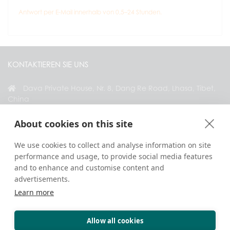
Antwort per E-Mail innerhalb von 0,5–24 Stunden.
KONTAKTIEREN SIE UNS
Dava Private House, Nr. 8, Dang Re Road, Lhasa, Tibet,
China
+86 18583346229
About cookies on this site
inquiry@greattibettour.com
We use cookies to collect and analyse information on site
performance and usage, to provide social media features
VERBINDEN SIE SICH MIT UNS
and to enhance and customise content and
advertisements.
Learn more
Allow all cookies
Urheberrecht © 2026. Alle Rechte vorbehalten.