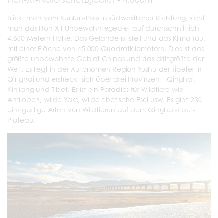
Blickt man vom Kunlun-Pass in südwestlicher Richtung, sieht
man das Hoh-Xil-Unbewohntegebiet auf durchschnittlich
4.600 Metern Höhe. Das Gelände ist steil und das Klima rau,
mit einer Fläche von 45.000 Quadratkilometern. Dies ist das
größte unbewohnte Gebiet Chinas und das drittgrößte der
Welt. Es liegt in der Autonomen Region Yushu der Tibeter in
Qinghai und erstreckt sich über drei Provinzen – Qinghai,
Xinjiang und Tibet. Es ist ein Paradies für Wildtiere wie
Antilopen, wilde Yaks, wilde tibetische Esel usw. Es gibt 230
einzigartige Arten von Wildtieren auf dem Qinghai-Tibet-
Plateau.