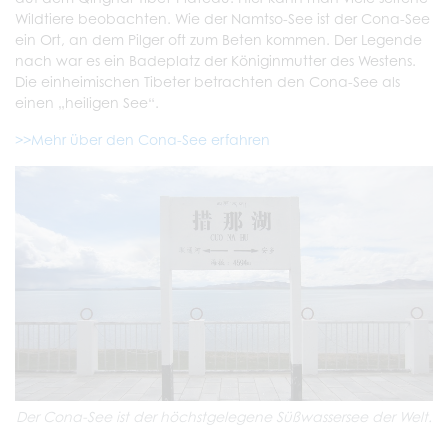
Wildtiere beobachten. Wie der Namtso-See ist der Cona-See
ein Ort, an dem Pilger oft zum Beten kommen. Der Legende
nach war es ein Badeplatz der Königinmutter des Westens.
Die einheimischen Tibeter betrachten den Cona-See als
einen „heiligen See“.
>>Mehr über den Cona-See erfahren
Der Cona-See ist der höchstgelegene Süßwassersee der Welt.