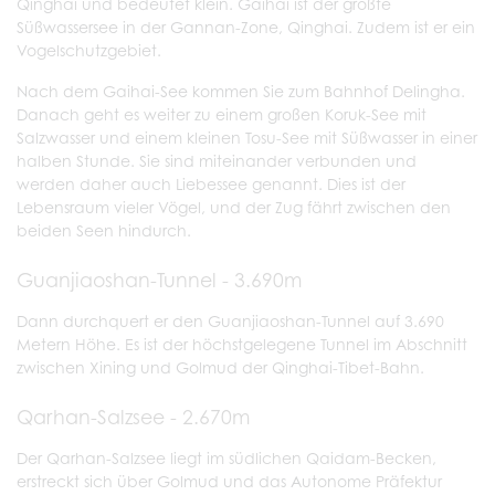
Qinghai und bedeutet klein. Gaihai ist der größte
Süßwassersee in der Gannan-Zone, Qinghai. Zudem ist er ein
Vogelschutzgebiet.
Nach dem Gaihai-See kommen Sie zum Bahnhof Delingha.
Danach geht es weiter zu einem großen Koruk-See mit
Salzwasser und einem kleinen Tosu-See mit Süßwasser in einer
halben Stunde. Sie sind miteinander verbunden und
werden daher auch Liebessee genannt. Dies ist der
Lebensraum vieler Vögel, und der Zug fährt zwischen den
beiden Seen hindurch.
Guanjiaoshan-Tunnel - 3.690m
Dann durchquert er den Guanjiaoshan-Tunnel auf 3.690
Metern Höhe. Es ist der höchstgelegene Tunnel im Abschnitt
zwischen Xining und Golmud der Qinghai-Tibet-Bahn.
Qarhan-Salzsee - 2.670m
Der Qarhan-Salzsee liegt im südlichen Qaidam-Becken,
erstreckt sich über Golmud und das Autonome Präfektur