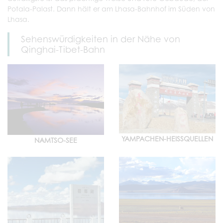
Potala-Palast. Dann hält er am Lhasa-Bahnhof im Süden von
Lhasa.
Sehenswürdigkeiten in der Nähe von
Qinghai-Tibet-Bahn
YAMPACHEN-HEISSQUELLEN
NAMTSO-SEE