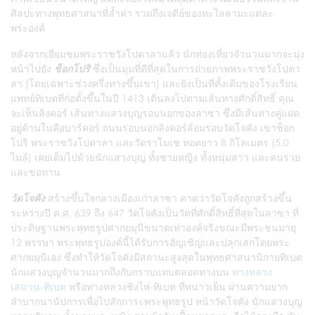
ศิลปะทางพุทธศาสนาที่ล้ำค่า รวมถึงเจดีย์ของทะไลลามะแต่ละ
พระองค์
หลังจากเยี่ยมชมพระราชวังโปตาลาแล้ว นักท่องเที่ยวจำนวนมากจะมุ่ง
หน้าไปยัง
ช็อกโปริ
ซึ่งเป็นมุมที่ดีที่สุดในการถ่ายภาพพระราชวังโปตา
ลา (โดยเฉพาะช่วงครึ่งทางขึ้นเขา) และยังเป็นที่ตั้งเดิมของโรงเรียน
แพทย์ทิเบตที่ก่อตั้งขึ้นในปี 1413 เดินลงไปตามเส้นทางศักดิ์สิทธิ์ คุณ
จะเห็นลิงคอร์ เส้นทางแสวงบุญรอบนอกของลาซา ซึ่งมีเส้นทางคู่แฝด
อยู่ด้านในคือบาร์คอร์ ถนนรอบนอกลิงคอร์ล้อมรอบวัดโจคัง เขาช็อก
โปริ พระราชวังโปตาลา และวัดราโมเช ทอดยาว 8 กิโลเมตร (5.0
ไมล์) เคยเต็มไปด้วยนักแสวงบุญ ทั้งชายหญิง ทั้งหนุ่มสาว และคนรวย
และขอทาน
วัดโจคัง
สร้างขึ้นใจกลางเมืองเก่าลาซา คาดว่าวัดโจคังถูกสร้างขึ้น
ระหว่างปี ค.ศ. 639 ถึง 647 วัดโจคังเป็นวัดที่ศักดิ์สิทธิ์ที่สุดในลาซา ที่
ประดิษฐานพระพุทธรูปศากยมุนีขนาดเท่าองค์จริงขณะมีพระชนมายุ
12 พรรษา พระพุทธรูปองค์นี้ได้รับการอัญเชิญและปลุกเสกโดยพระ
ศากยมุนีเอง ซึ่งทำให้วัดโจคังมีสถานะสูงสุดในพุทธศาสนานิกายทิเบต
นักแสวงบุญจำนวนมากถึงกับกราบแทบตลอดทางบน
ทางหลวง
เสฉวน-ทิเบต
หรือทางหลวงชิงไห่-ทิเบต ที่หนาวเย็น ผ่านความยาก
ลำบากนานัปการเพื่อไปสักการะพระพุทธรูป หน้าวัดโจคัง นักแสวงบุญ