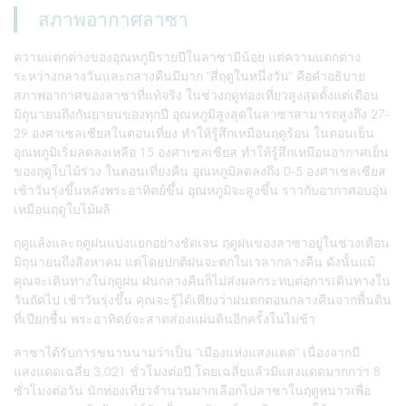
สภาพอากาศลาซา
ความแตกต่างของอุณหภูมิรายปีในลาซามีน้อย แต่ความแตกต่าง
ระหว่างกลางวันและกลางคืนมีมาก "สี่ฤดูในหนึ่งวัน" คือคำอธิบาย
สภาพอากาศของลาซาที่แท้จริง ในช่วงฤดูท่องเที่ยวสูงสุดตั้งแต่เดือน
มิถุนายนถึงกันยายนของทุกปี อุณหภูมิสูงสุดในลาซาสามารถสูงถึง 27-
29 องศาเซลเซียสในตอนเที่ยง ทำให้รู้สึกเหมือนฤดูร้อน ในตอนเย็น
อุณหภูมิเริ่มลดลงเหลือ 15 องศาเซลเซียส ทำให้รู้สึกเหมือนอากาศเย็น
ของฤดูใบไม้ร่วง ในตอนเที่ยงคืน อุณหภูมิลดลงถึง 0-5 องศาเซลเซียส
เช้าวันรุ่งขึ้นหลังพระอาทิตย์ขึ้น อุณหภูมิจะสูงขึ้น ราวกับอากาศอบอุ่น
เหมือนฤดูใบไม้ผลิ
ฤดูแล้งและฤดูฝนแบ่งแยกอย่างชัดเจน ฤดูฝนของลาซาอยู่ในช่วงเดือน
มิถุนายนถึงสิงหาคม แต่โดยปกติฝนจะตกในเวลากลางคืน ดังนั้นแม้
คุณจะเดินทางในฤดูฝน ฝนกลางคืนก็ไม่ส่งผลกระทบต่อการเดินทางใน
วันถัดไป เช้าวันรุ่งขึ้น คุณจะรู้ได้เพียงว่าฝนตกตอนกลางคืนจากพื้นดิน
ที่เปียกชื้น พระอาทิตย์จะสาดส่องแผ่นดินอีกครั้งในไม่ช้า
ลาซาได้รับการขนานนามว่าเป็น "เมืองแห่งแสงแดด" เนื่องจากมี
แสงแดดเฉลี่ย 3,021 ชั่วโมงต่อปี โดยเฉลี่ยแล้วมีแสงแดดมากกว่า 8
ชั่วโมงต่อวัน นักท่องเที่ยวจำนวนมากเลือกไปลาซาในฤดูหนาวเพื่อ