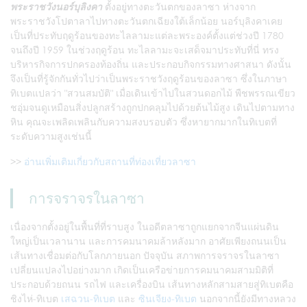
พระราชวังนอร์บุลิงคา
ตั้งอยู่ทางตะวันตกของลาซา ห่างจาก
พระราชวังโปตาลาไปทางตะวันตกเฉียงใต้เล็กน้อย นอร์บุลิงคาเคย
เป็นที่ประทับฤดูร้อนของทะไลลามะแต่ละพระองค์ตั้งแต่ช่วงปี 1780
จนถึงปี 1959 ในช่วงฤดูร้อน ทะไลลามะจะเสด็จมาประทับที่นี่ ทรง
บริหารกิจการปกครองท้องถิ่น และประกอบกิจกรรมทางศาสนา ดังนั้น
จึงเป็นที่รู้จักกันทั่วไปว่าเป็นพระราชวังฤดูร้อนของลาซา ซึ่งในภาษา
ทิเบตแปลว่า "สวนสมบัติ" เมื่อเดินเข้าไปในสวนดอกไม้ พืชพรรณเขียว
ชอุ่มจนดูเหมือนสิ่งปลูกสร้างถูกปกคลุมไปด้วยต้นไม้สูง เดินไปตามทาง
หิน คุณจะเพลิดเพลินกับความสงบรอบตัว ซึ่งหายากมากในทิเบตที่
ระดับความสูงเช่นนี้
>>
อ่านเพิ่มเติมเกี่ยวกับสถานที่ท่องเที่ยวลาซา
การจราจรในลาซา
เนื่องจากตั้งอยู่ในพื้นที่ที่ราบสูง ในอดีตลาซาถูกแยกจากจีนแผ่นดิน
ใหญ่เป็นเวลานาน และการคมนาคมล้าหลังมาก อาศัยเพียงถนนเป็น
เส้นทางเชื่อมต่อกับโลกภายนอก ปัจจุบัน สภาพการจราจรในลาซา
เปลี่ยนแปลงไปอย่างมาก เกิดเป็นเครือข่ายการคมนาคมสามมิติที่
ประกอบด้วยถนน รถไฟ และเครื่องบิน เส้นทางหลักสามสายสู่ทิเบตคือ
ชิงไห่-ทิเบต
เสฉวน-ทิเบต
และ
ซินเจียง-ทิเบต
นอกจากนี้ยังมีทางหลวง