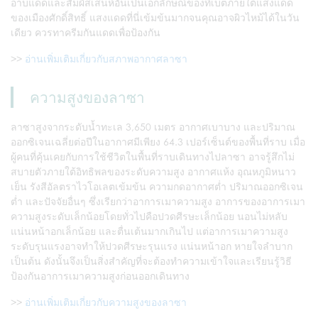
อาบแดดและสัมผัสเสน่ห์อันเป็นเอกลักษณ์ของทิเบตภายใต้แสงแดด
ของเมืองศักดิ์สิทธิ์ แสงแดดที่นี่เข้มข้นมากจนคุณอาจผิวไหม้ได้ในวัน
เดียว ควรทาครีมกันแดดเพื่อป้องกัน
>>
อ่านเพิ่มเติมเกี่ยวกับสภาพอากาศลาซา
ความสูงของลาซา
ลาซาสูงจากระดับน้ำทะเล 3,650 เมตร อากาศเบาบาง และปริมาณ
ออกซิเจนเฉลี่ยต่อปีในอากาศมีเพียง 64.3 เปอร์เซ็นต์ของพื้นที่ราบ เมื่อ
ผู้คนที่คุ้นเคยกับการใช้ชีวิตในพื้นที่ราบเดินทางไปลาซา อาจรู้สึกไม่
สบายตัวภายใต้อิทธิพลของระดับความสูง อากาศแห้ง อุณหภูมิหนาว
เย็น รังสีอัลตราไวโอเลตเข้มข้น ความกดอากาศต่ำ ปริมาณออกซิเจน
ต่ำ และปัจจัยอื่นๆ ซึ่งเรียกว่าอาการเมาความสูง อาการของอาการเมา
ความสูงระดับเล็กน้อยโดยทั่วไปคือปวดศีรษะเล็กน้อย นอนไม่หลับ
แน่นหน้าอกเล็กน้อย และตื่นเต้นมากเกินไป แต่อาการเมาความสูง
ระดับรุนแรงอาจทำให้ปวดศีรษะรุนแรง แน่นหน้าอก หายใจลำบาก
เป็นต้น ดังนั้นจึงเป็นสิ่งสำคัญที่จะต้องทำความเข้าใจและเรียนรู้วิธี
ป้องกันอาการเมาความสูงก่อนออกเดินทาง
>>
อ่านเพิ่มเติมเกี่ยวกับความสูงของลาซา