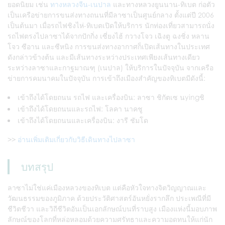
ยอดนิยม เช่น
ทางหลวงจีน-เนปาล
และทางหลวงยูนนาน-ทิเบต ก่อตัว
เป็นเครือข่ายการขนส่งทางถนนที่มีลาซาเป็นศูนย์กลาง ตั้งแต่ปี 2006
เป็นต้นมา เมื่อรถไฟชิงไห่-ทิเบตเปิดให้บริการ นักท่องเที่ยวสามารถนั่ง
รถไฟตรงไปลาซาได้จากปักกิ่ง เซี่ยงไฮ้ กวางโจว เฉิงตู ฉงชิ่ง หลาน
โจว ซีอาน และซีหนิง การขนส่งทางอากาศก็เปิดเส้นทางในประเทศ
ดังกล่าวข้างต้น และมีเส้นทางระหว่างประเทศเพียงเส้นทางเดียว
ระหว่างลาซาและกาฐมาณฑุ (เนปาล) ให้บริการในปัจจุบัน จากเครือ
ข่ายการคมนาคมในปัจจุบัน การเข้าถึงเมืองสำคัญของทิเบตมีดังนี้:
เข้าถึงได้โดยถนน รถไฟ และเครื่องบิน: ลาซา ชิกัตเซ นyingชิ
เข้าถึงได้โดยถนนและรถไฟ: โลคา นาคชู
เข้าถึงได้โดยถนนและเครื่องบิน: งารี ชัมโด
>>
อ่านเพิ่มเติมเกี่ยวกับวิธีเดินทางไปลาซา
บทสรุป
ลาซาไม่ใช่แค่เมืองหลวงของทิเบต แต่คือหัวใจทางจิตวิญญาณและ
วัฒนธรรมของภูมิภาค ด้วยประวัติศาสตร์อันหยั่งรากลึก ประเพณีที่มี
ชีวิตชีวา และวิถีชีวิตอันเป็นเอกลักษณ์บนที่ราบสูง เมืองแห่งนี้มอบภาพ
ลักษณ์ของโลกที่หล่อหลอมด้วยความศรัทธาและความอดทนให้แก่นัก