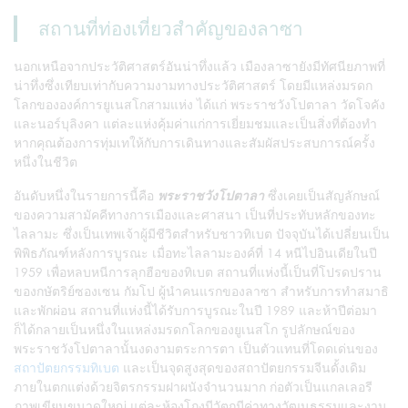
สถานที่ท่องเที่ยวสำคัญของลาซา
นอกเหนือจากประวัติศาสตร์อันน่าทึ่งแล้ว เมืองลาซายังมีทัศนียภาพที่
น่าทึ่งซึ่งเทียบเท่ากับความงามทางประวัติศาสตร์ โดยมีแหล่งมรดก
โลกขององค์การยูเนสโกสามแห่ง ได้แก่ พระราชวังโปตาลา วัดโจคัง
และนอร์บุลิงคา แต่ละแห่งคุ้มค่าแก่การเยี่ยมชมและเป็นสิ่งที่ต้องทำ
หากคุณต้องการทุ่มเทให้กับการเดินทางและสัมผัสประสบการณ์ครั้ง
หนึ่งในชีวิต
อันดับหนึ่งในรายการนี้คือ
พระราชวังโปตาลา
ซึ่งเคยเป็นสัญลักษณ์
ของความสามัคคีทางการเมืองและศาสนา เป็นที่ประทับหลักของทะ
ไลลามะ ซึ่งเป็นเทพเจ้าผู้มีชีวิตสำหรับชาวทิเบต ปัจจุบันได้เปลี่ยนเป็น
พิพิธภัณฑ์หลังการบูรณะ เมื่อทะไลลามะองค์ที่ 14 หนีไปอินเดียในปี
1959 เพื่อหลบหนีการลุกฮือของทิเบต สถานที่แห่งนี้เป็นที่โปรดปราน
ของกษัตริย์ซองเซน กัมโป ผู้นำคนแรกของลาซา สำหรับการทำสมาธิ
และพักผ่อน สถานที่แห่งนี้ได้รับการบูรณะในปี 1989 และห้าปีต่อมา
ก็ได้กลายเป็นหนึ่งในแหล่งมรดกโลกของยูเนสโก รูปลักษณ์ของ
พระราชวังโปตาลานั้นงดงามตระการตา เป็นตัวแทนที่โดดเด่นของ
สถาปัตยกรรมทิเบต
และเป็นจุดสูงสุดของสถาปัตยกรรมจีนดั้งเดิม
ภายในตกแต่งด้วยจิตรกรรมฝาผนังจำนวนมาก ก่อตัวเป็นแกลเลอรี
ภาพเขียนขนาดใหญ่ แต่ละห้องโถงมีวัตถุมีค่าทางวัฒนธรรมและงาน