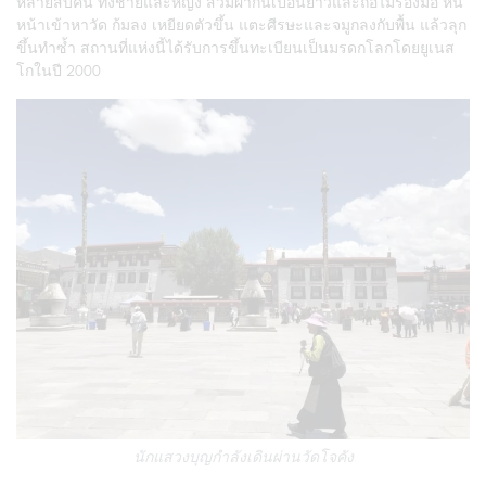
หลายสิบคน ทั้งชายและหญิง สวมผ้ากันเปื้อนยาวและถือไม้รองมือ หัน
หน้าเข้าหาวัด ก้มลง เหยียดตัวขึ้น แตะศีรษะและจมูกลงกับพื้น แล้วลุก
ขึ้นทำซ้ำ สถานที่แห่งนี้ได้รับการขึ้นทะเบียนเป็นมรดกโลกโดยยูเนส
โกในปี 2000
นักแสวงบุญกำลังเดินผ่านวัดโจคัง