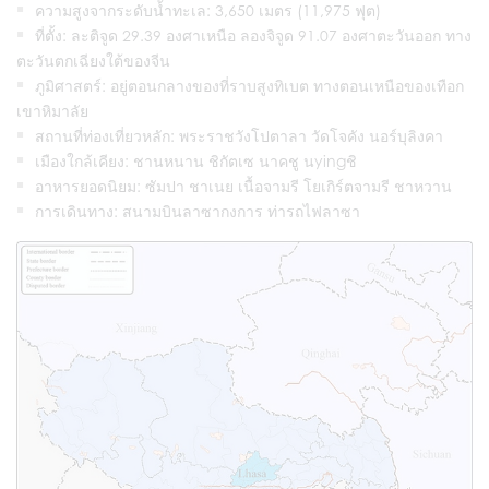
ความสูงจากระดับน้ำทะเล: 3,650 เมตร (11,975 ฟุต)
ที่ตั้ง: ละติจูด 29.39 องศาเหนือ ลองจิจูด 91.07 องศาตะวันออก ทาง
ตะวันตกเฉียงใต้ของจีน
ภูมิศาสตร์: อยู่ตอนกลางของที่ราบสูงทิเบต ทางตอนเหนือของเทือก
เขาหิมาลัย
สถานที่ท่องเที่ยวหลัก: พระราชวังโปตาลา วัดโจคัง นอร์บุลิงคา
เมืองใกล้เคียง: ชานหนาน ชิกัตเซ นาคชู นyingชิ
อาหารยอดนิยม: ซัมปา ชาเนย เนื้อจามรี โยเกิร์ตจามรี ชาหวาน
การเดินทาง: สนามบินลาซากงการ ท่ารถไฟลาซา