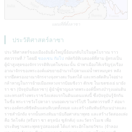
แผนที่ที่ตั้งลาซา
ประวัติศาสตร์ลาซา
ประวัติศาสตร์ของเมืองอันยิ่งใหญ่นี้ย้อนกลับไปในยุคโบราณ ราว
ศตวรรษที่ 7 โดยมี
ซองเซน กัมโป
กษัตริย์ทิเบตองค์ที่สาม ผู้ทรงเป็น
ผู้นำสูงสุดของจักรวรรดิทิเบตในขณะนั้น นำพาเมืองให้เจริญรุ่งเรือง
อาณาจักรของพระองค์แผ่ขยายอำนาจไปตามแม่น้ำพรหมบุตร หลัง
จากยึดครองอาณาจักรจางจุงทางตะวันตกได้ และทรงตัดสินใจอย่าง
กล้าหาญในการย้ายเมืองหลวงจากป้อมชิงวา ตักเซ ในเขตชงเย่ มายัง
รา ซา (ปัจจุบันคือลาซา) ผู้นำผู้ชาญฉลาดพระองค์นี้ทรงบำรุงแผ่นดิน
และทรงสร้างพระราชวังแห่งแรกในดินแดนแห่งนี้ ซึ่งปัจจุบันรู้จักกัน
ในชื่อ พระราชวังโปตาลา บนยอดเขามาร์โปริ ในศตวรรษที่ 7 ต่อมา
พระองค์ทรงพิชิตดินแดนทิเบตทั้งหมด และสร้างสัมพันธ์กับเนปาลและ
ราชสำนักถัง จากนั้นทรงหันมานับถือศาสนาพุทธ และสร้างวัดสองแห่ง
คือ วัดโจคัง (หรือรา ซา ตรุลนัง ซูลักคัง) และวัดราโมเช เพื่อ
ประดิษฐานพระพุทธรูปสององค์ ได้แก่ พระอักโษภยวัชระ (จำลอง