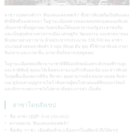
ลาซา แปลตรงตัวว่า "ดินแดนแห่งเทพเจ้า" ซึ่งชาวทิเบตถือเป็นดินแดน
ศักดิ์สิทธิ์ของพวกเขา ในฐานะเมืองหลวงของเขตปกครองตนเองทิเบต
เมืองลาซาตั้งอยู่ทางตะวันตกเฉียงใต้ของสาธารณรัฐประชาชนจีน
และเป็นศูนย์กลางทางการเมือง เศรษฐกิจ วัฒนธรรม และศาสนาของ
ทิเบตมาอย่างยาวนาน ด้วยประชากรประมาณ 558,900 คน ลาซา
ประกอบด้วยชนชาติหลัก 3 กลุ่ม (ทิเบต ฮั่น หุย) ที่ใช้ภาษาทิเบต ภาษา
จีนกลาง และภาษาจิ้น (ภาษาจีนถิ่นจากเขตฮูฮอต)
ในฐานะเมืองท่องเที่ยวนานาชาติที่มีเอกลักษณ์เฉพาะตัวของที่ราบสูง
และชาติพันธุ์ คุณจะได้เห็นพระลามะนุ่งจีวรสีแดงเข้ม และชาวทิเบต
ในชุดพื้นเมืองหลากสีสัน ที่ลาซา คุณสามารถนั่งเล่นกลางแดด จิบชา
เนย ดูนักแสวงบุญกราบไหว้ เดินตามผู้คนไปสวดมนต์ที่ถนนบาร์คอร์
และสักการะพระราชวังโปตาลาอันตระการตา เป็นต้น
ลาซาโดยสังเขป
ชื่อ: ลาซา (拉萨; lā sà (/la-sa/))
ความหมาย: "ดินแดนแห่งเทพเจ้า"
ชื่อเดิม: รา ซา, เมืองต้องห้าม (เนื่องจากในอดีตเข้าถึงได้ยาก)