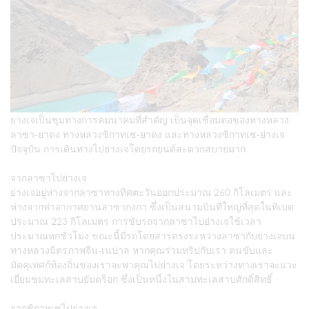
ย่างเจเป็นชุมทางการคมนาคมที่สำคัญ เป็นจุดเชื่อมต่อของทางหลวง
ลาซา-ยาดง ทางหลวงชิกาทเซ-ยาดง และทางหลวงชิกาทเซ-ย่างเจ
ปัจจุบัน การเดินทางไปย่างเจโดยรถยนต์สะดวกสบายมาก
จากลาซาไปย่างเจ
ย่างเจอยู่ห่างจากลาซาทางทิศตะวันออกประมาณ 260 กิโลเมตร และ
ห่างจากท่าอากาศยานลาซากงกา ซึ่งเป็นสนามบินที่ใหญ่ที่สุดในทิเบต
ประมาณ 223 กิโลเมตร การขับรถจากลาซาไปย่างเจใช้เวลา
ประมาณหกชั่วโมง ขณะนี้มีรถโดยสารตรงระหว่างลาซากับย่างเจบน
ทางหลวงมิตรภาพจีน-เนปาล หากคุณร่วมทริปกับเรา คนขับและ
มัคคุเทศก์ท้องถิ่นของเราจะพาคุณไปย่างเจ โดยระหว่างทางเราจะแวะ
เยี่ยมชมทะเลสาบยัมดร็อก ซึ่งเป็นหนึ่งในสามทะเลสาบศักดิ์สิทธิ์
จากชิกาทเซไปย่างเจ