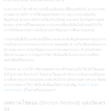
ระหว่างการโต้วาที พระรูปหนึ่งจะยืนขณะที่อีกรูปหนึ่งนั่ง ผ่านการซัก
ถามอย่างรวดเร็ว การใช้เหตุผลเชิงตรรกะ และการปรบมือเป็น
สัญลักษณ์ พวกเขาอภิปรายเกี่ยวกับปรัชญาและพระไตรปิฎกทางพุทธ
ศาสนา ท่าทางที่โดดเด่นและการแลกเปลี่ยนที่เต็มไปด้วยพลังไม่ใช่
การโต้เถียงธรรมดา แต่เป็นส่วนสำคัญของการศึกษาของสงฆ์
การปรบมือที่เป็นเอกลักษณ์นี้มีความหมายเชิงสัญลักษณ์หลายประการ
รวมถึงความ interdependence ของทุกสิ่ง ความไม่เที่ยงแท้ของการ
ดำรงอยู่ และการปลุกปัญญาและความเมตตากรุณา สำหรับนักท่อง
เที่ยวจำนวนมาก การชมการโต้วาทีเป็นหนึ่งในประสบการณ์ที่น่า
จดจำที่สุดที่วัดเดรปุง
โปรดทราบ: การโต้วาทีทางพุทธศาสนาที่วัดเดรปุงไม่ได้เปิดให้บุคคล
ทั่วไปเข้าชมเป็นประจำ โดยส่วนใหญ่จะดำเนินการเป็นส่วนหนึ่งของ
การศึกษาประจำวันของพระสงฆ์ หรือในช่วงกิจกรรมทางศาสนาพิเศษ
หากการชมการโต้วาทีเป็นสิ่งที่คุณให้ความสำคัญ
วัดเซรา (Sera
Monastery)
มีโอกาสที่แน่นอนกว่า
เทศกาลโชตอน (Shoton Festival) แห่งวัดเดร
ปุง