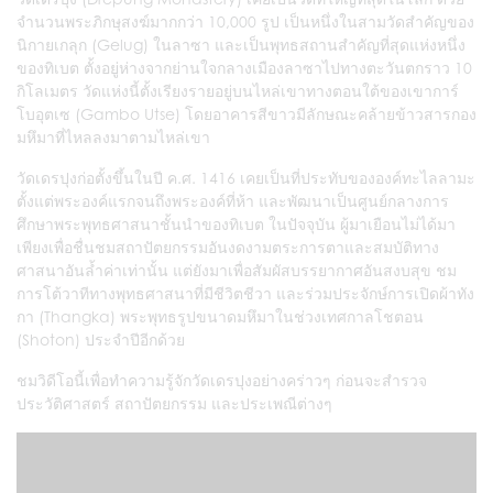
จำนวนพระภิกษุสงฆ์มากกว่า 10,000 รูป เป็นหนึ่งในสามวัดสำคัญของ
นิกายเกลุก (Gelug) ในลาซา และเป็นพุทธสถานสำคัญที่สุดแห่งหนึ่ง
ของทิเบต ตั้งอยู่ห่างจากย่านใจกลางเมืองลาซาไปทางตะวันตกราว 10
กิโลเมตร วัดแห่งนี้ตั้งเรียงรายอยู่บนไหล่เขาทางตอนใต้ของเขาการ์
โบอุตเซ (Gambo Utse) โดยอาคารสีขาวมีลักษณะคล้ายข้าวสารกอง
มหึมาที่ไหลลงมาตามไหล่เขา
วัดเดรปุงก่อตั้งขึ้นในปี ค.ศ. 1416 เคยเป็นที่ประทับขององค์ทะไลลามะ
ตั้งแต่พระองค์แรกจนถึงพระองค์ที่ห้า และพัฒนาเป็นศูนย์กลางการ
ศึกษาพระพุทธศาสนาชั้นนำของทิเบต ในปัจจุบัน ผู้มาเยือนไม่ได้มา
เพียงเพื่อชื่นชมสถาปัตยกรรมอันงดงามตระการตาและสมบัติทาง
ศาสนาอันล้ำค่าเท่านั้น แต่ยังมาเพื่อสัมผัสบรรยากาศอันสงบสุข ชม
การโต้วาทีทางพุทธศาสนาที่มีชีวิตชีวา และร่วมประจักษ์การเปิดผ้าทัง
กา (Thangka) พระพุทธรูปขนาดมหึมาในช่วงเทศกาลโชตอน
(Shoton) ประจำปีอีกด้วย
ชมวิดีโอนี้เพื่อทำความรู้จักวัดเดรปุงอย่างคร่าวๆ ก่อนจะสำรวจ
ประวัติศาสตร์ สถาปัตยกรรม และประเพณีต่างๆ