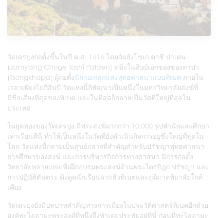
วัดเดรปุงก่อตั้งขึ้นในปี ค.ศ. 1416 โดยจัมยังโชเก ตาชี ปาเดน
(Jamyang Choge Tashi Palden) หนึ่งในศิษย์เอกของซองคาปา
(Tsongkhapa) ผู้ก่อตั้ง
นิกายเกลุกแห่งพุทธศาสนาแบบทิเบต
ภายใน
เวลาเพียงไม่กี่สิบปี วัดแห่งนี้ก็พัฒนาเป็นหนึ่งในมหาวิทยาลัยสงฆ์ที่
มีชื่อเสียงที่สุดของทิเบต และในที่สุดก็กลายเป็นวัดที่ใหญ่ที่สุดใน
ประเทศ
ในยุคทองของวัดเดรปุง มีพระสงฆ์มากกว่า 10,000 รูปพำนักและศึกษา
เล่าเรียนที่นี่ ทำให้เป็นหนึ่งในวัดที่ยังดำเนินกิจการอยู่ซึ่งใหญ่ที่สุดใน
โลก วัดแห่งนี้กลายเป็นศูนย์กลางที่สำคัญสำหรับปรัชญาพุทธศาสนา
การศึกษาของสงฆ์ และการบริหารกิจการทางศาสนา มีการก่อตั้ง
วิทยาลัยหลายแห่งเพื่อฝึกอบรมพระสงฆ์ด้านพระไตรปิฎก ปรัชญา และ
การปฏิบัติตันตระ ดึงดูดนักเรียนจากทั่วทิเบตและภูมิภาคหิมาลัยใกล้
เคียง
วัดเดรปุงยังมีบทบาทสำคัญทางการเมืองในประวัติศาสตร์ทิเบตอีกด้วย
องค์ทะไลลามะพระองค์ที่หนึ่งถึงห้าเคยประทับอยู่ที่นี่ ก่อนที่ทะไลลามะ