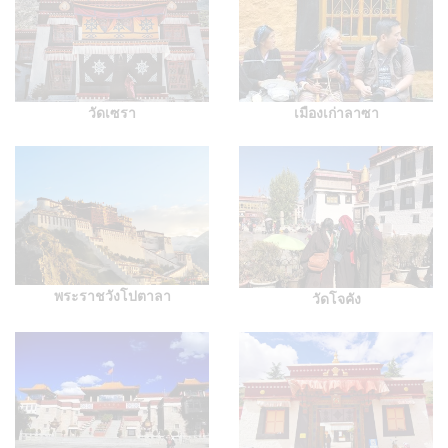
วัดเซรา
เมืองเก่าลาซา
พระราชวังโปตาลา
วัดโจคัง