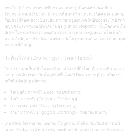
ภายใน ผู้เข้าชมสามารถชื่นชมพระพุทธรูปปิดทองขนาดมหึมา
จิตรกรรมฝาผนังโบราณ ผ้าทังกาสีสันสดใส และตะเกียงเนยนมหลาย
ร้อยดวงที่ส่องแสงระยิบระยับ พระพุทธรูปขนาดใหญ่ของพระโพธิสัตว์
มัญชุศรีและพระอุษณีษาสิตาปัตร (Usnisa-sitapatra) นั้นโดดเด่นเป็น
พิเศษ ในขณะที่การตกแต่งอันหรูหราของหอประชุมสะท้อนให้เห็นถึง
ความสำคัญทางประวัติศาสตร์ของวัดในฐานะศูนย์กลางการศึกษาพุทธ
ศาสนาที่สำคัญ
วัดทั้งสี่แห่ง (Dratsangs) - วิทยาลัยสงฆ์
วัดเดรปุงเคยเป็นหนึ่งในมหาวิทยาลัยสงฆ์ที่ยิ่งใหญ่ที่สุดของทิเบต และ
ระบบการศึกษาของวัดนั้นถูกจัดขึ้นโดยมี Dratsangs (วิทยาลัยสงฆ์)
หลักสี่แห่งเป็นศูนย์กลาง:
โลเซอลิง ดราทซัง (Loseling Dratsang)
โกมัง ดราทซัง (Gomang Dratsang)
เดยาง ดราทซัง (Deyang Dratsang)
งักปา ดราทซัง (Ngagpa Dratsang) - วิทยาลัยตันตระ
เดิมทีวัดมีเจ็ดวิทยาลัย แต่ต่อมาได้ถูกรวมเข้าด้วยกันเป็นสี่สถาบันนี้
แต่ละ Dratsang มีหอประชุม เขตพักอาศัย และระบบการบริหารของ