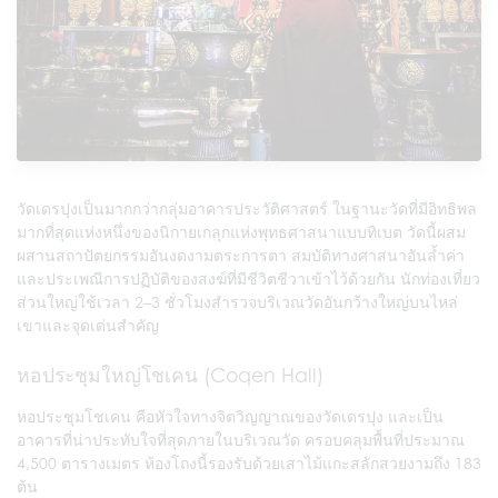
วัดเดรปุงเป็นมากกว่ากลุ่มอาคารประวัติศาสตร์ ในฐานะวัดที่มีอิทธิพล
มากที่สุดแห่งหนึ่งของนิกายเกลุกแห่งพุทธศาสนาแบบทิเบต วัดนี้ผสม
ผสานสถาปัตยกรรมอันงดงามตระการตา สมบัติทางศาสนาอันล้ำค่า
และประเพณีการปฏิบัติของสงฆ์ที่มีชีวิตชีวาเข้าไว้ด้วยกัน นักท่องเที่ยว
ส่วนใหญ่ใช้เวลา 2–3 ชั่วโมงสำรวจบริเวณวัดอันกว้างใหญ่บนไหล่
เขาและจุดเด่นสำคัญ
หอประชุมใหญ่โชเคน (Coqen Hall)
หอประชุมโชเคน คือหัวใจทางจิตวิญญาณของวัดเดรปุง และเป็น
อาคารที่น่าประทับใจที่สุดภายในบริเวณวัด ครอบคลุมพื้นที่ประมาณ
4,500 ตารางเมตร ห้องโถงนี้รองรับด้วยเสาไม้แกะสลักสวยงามถึง 183
ต้น