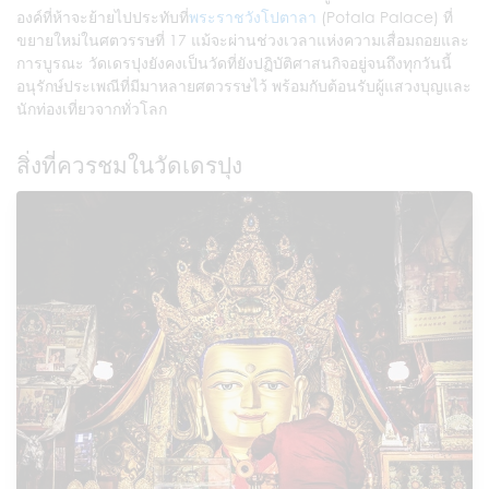
องค์ที่ห้าจะย้ายไปประทับที่
พระราชวังโปตาลา
(Potala Palace) ที่
ขยายใหม่ในศตวรรษที่ 17 แม้จะผ่านช่วงเวลาแห่งความเสื่อมถอยและ
การบูรณะ วัดเดรปุงยังคงเป็นวัดที่ยังปฏิบัติศาสนกิจอยู่จนถึงทุกวันนี้
อนุรักษ์ประเพณีที่มีมาหลายศตวรรษไว้ พร้อมกับต้อนรับผู้แสวงบุญและ
นักท่องเที่ยวจากทั่วโลก
สิ่งที่ควรชมในวัดเดรปุง