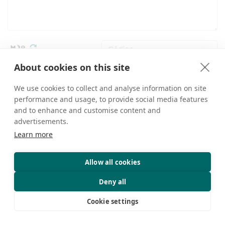
About cookies on this site
ou
Envie-nos um E-mail
ENVIAR
We use cookies to collect and analyse information on site
performance and usage, to provide social media features
and to enhance and customise content and
FALE CONOSCO
advertisements.
Learn more
Casa Privada Dava, Nº 8, Rua Dangre, Lhasa, Tibete,
China
Allow all cookies
+86 18583346229
Deny all
inquiry@greattibettour.com
Cookie settings
CONECTE-SE CONOSCO