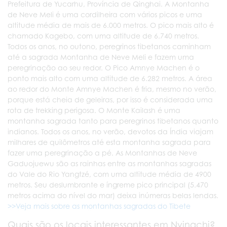
Prefeitura de Yucarhu, Província de Qinghai. A Montanha
de Neve Meli é uma cordilheira com vários picos e uma
altitude média de mais de 6.000 metros. O pico mais alto é
chamado Kagebo, com uma altitude de 6.740 metros.
Todos os anos, no outono, peregrinos tibetanos caminham
até a sagrada Montanha de Neve Meli e fazem uma
peregrinação ao seu redor. O Pico Amnye Machen é o
ponto mais alto com uma altitude de 6.282 metros. A área
ao redor do Monte Amnye Machen é fria, mesmo no verão,
porque está cheia de geleiras, por isso é considerada uma
rota de trekking perigosa. O Monte Kailash é uma
montanha sagrada tanto para peregrinos tibetanos quanto
indianos. Todos os anos, no verão, devotos da Índia viajam
milhares de quilômetros até esta montanha sagrada para
fazer uma peregrinação a pé. As Montanhas de Neve
Gaduojuewu são as rainhas entre as montanhas sagradas
do Vale do Rio Yangtzé, com uma altitude média de 4900
metros. Seu deslumbrante e íngreme pico principal (5.470
metros acima do nível do mar) deixa inúmeras belas lendas.
>>Veja mais sobre as montanhas sagradas do Tibete
Quais são os locais interessantes em Nyingchi?