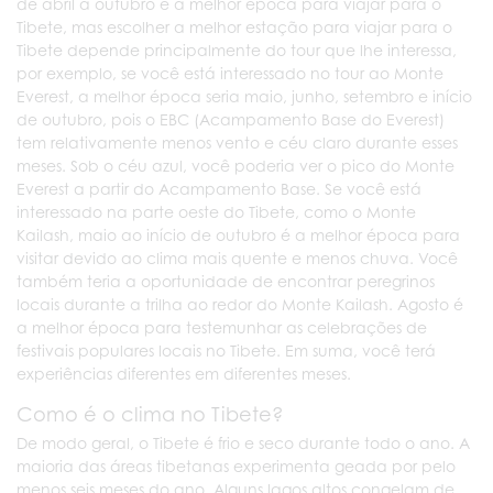
de abril a outubro é a melhor época para viajar para o
Tibete, mas escolher a melhor estação para viajar para o
Tibete depende principalmente do tour que lhe interessa,
por exemplo, se você está interessado no tour ao Monte
Everest, a melhor época seria maio, junho, setembro e início
de outubro, pois o EBC (Acampamento Base do Everest)
tem relativamente menos vento e céu claro durante esses
meses. Sob o céu azul, você poderia ver o pico do Monte
Everest a partir do Acampamento Base. Se você está
interessado na parte oeste do Tibete, como o Monte
Kailash, maio ao início de outubro é a melhor época para
visitar devido ao clima mais quente e menos chuva. Você
também teria a oportunidade de encontrar peregrinos
locais durante a trilha ao redor do Monte Kailash. Agosto é
a melhor época para testemunhar as celebrações de
festivais populares locais no Tibete. Em suma, você terá
experiências diferentes em diferentes meses.
Como é o clima no Tibete?
De modo geral, o Tibete é frio e seco durante todo o ano. A
maioria das áreas tibetanas experimenta geada por pelo
menos seis meses do ano. Alguns lagos altos congelam de