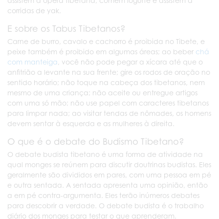
assistem à ópera tibetana, comem iogurte e assistem a
corridas de yak.
E sobre os Tabus Tibetanos?
Carne de burro, cavalo e cachorro é proibida no Tibete, e
peixe também é proibido em algumas áreas; ao beber
chá
com manteiga
, você não pode pegar a xícara até que o
anfitrião a levante na sua frente; gire os rodos de oração no
sentido horário; não toque na cabeça dos tibetanos, nem
mesmo de uma criança; não aceite ou entregue artigos
com uma só mão; não use papel com caracteres tibetanos
para limpar nada; ao visitar tendas de nômades, os homens
devem sentar à esquerda e as mulheres à direita.
O que é o debate do Budismo Tibetano?
O debate budista tibetano é uma forma de atividade na
qual monges se reúnem para discutir doutrinas budistas. Eles
geralmente são divididos em pares, com uma pessoa em pé
e outra sentada. A sentada apresenta uma opinião, então
a em pé contra-argumenta. Eles terão inúmeros debates
para descobrir a verdade. O debate budista é o trabalho
diário dos monges para testar o que aprenderam.