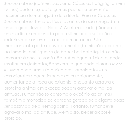
Suoluomabao (conhecidas como Cápsulas Hongjingtian em
chinês) podem ajudar algumas pessoas a prevenir a
ocorrência do mal agudo da altitude. Para as Cápsulas
Suoluomabao, tome-as três dias antes da sua chegada a
uma região elevada. Nota: A Acetazolamida (Diamox) é
um medicamento usado para estimular a respiração e
reduzir sintomas leves do mal da montanha. Este
medicamento pode causar aumento da micção, portanto,
ao tomá-lo, certifique-se de beber bastante líquido e não
consumir álcool; se você não beber água suficiente, pode
resultar em desidratação severa, o que pode piorar o MAM.
Mantenha uma Dieta Rica em Carboidratos - Os
carboidratos podem fornecer calor rapidamente,
aumentando a troca de oxigênio, enquanto gordura e
proteína animal em excesso podem agravar o mal da
altitude. Fumar não só consome o oxigênio do ar, mas
também o monóxido de carbono gerado pelo cigarro pode
ser absorvido pela hemoglobina. Portanto, fumar deve
agravar o mal da altitude. Além disso, beber álcool é
proibido.