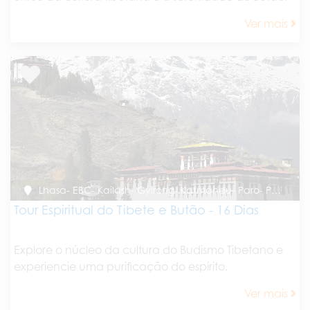
Ver mais
Lhasa- EBC- Kailash- Gyirong- Katmandu- Paro- Punakha- Paro
Tour Espiritual do Tibete e Butão - 16 Dias
Explore o núcleo da cultura do Budismo Tibetano e
experiencie uma purificação do espírito.
Ver mais