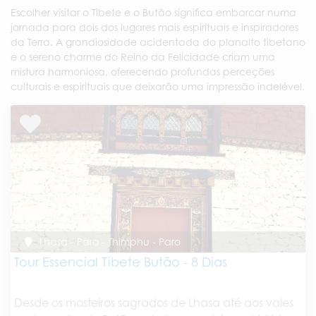
Escolher visitar o Tibete e o Butão significa embarcar numa
jornada para dois dos lugares mais espirituais e inspiradores
da Terra. A grandiosidade acidentada do planalto tibetano
e o sereno charme do Reino da Felicidade criam uma
mistura harmoniosa, oferecendo profundas perceções
culturais e espirituais que deixarão uma impressão indelével.
Lhasa - Paro - Thimphu - Paro
Tour Essencial Tibete Butão - 8 Dias
Desde os mosteiros sagrados de Lhasa até aos vales