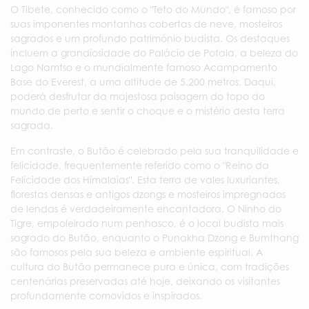
O Tibete, conhecido como o "Teto do Mundo", é famoso por
suas imponentes montanhas cobertas de neve, mosteiros
sagrados e um profundo património budista. Os destaques
incluem a grandiosidade do Palácio de Potala, a beleza do
Lago Namtso e o mundialmente famoso Acampamento
Base do Everest, a uma altitude de 5.200 metros. Daqui,
poderá desfrutar da majestosa paisagem do topo do
mundo de perto e sentir o choque e o mistério desta terra
sagrada.
Em contraste, o Butão é celebrado pela sua tranquilidade e
felicidade, frequentemente referido como o "Reino da
Felicidade dos Himalaias". Esta terra de vales luxuriantes,
florestas densas e antigos dzongs e mosteiros impregnados
de lendas é verdadeiramente encantadora. O Ninho do
Tigre, empoleirado num penhasco, é o local budista mais
sagrado do Butão, enquanto o Punakha Dzong e Bumthang
são famosos pela sua beleza e ambiente espiritual. A
cultura do Butão permanece pura e única, com tradições
centenárias preservadas até hoje, deixando os visitantes
profundamente comovidos e inspirados.