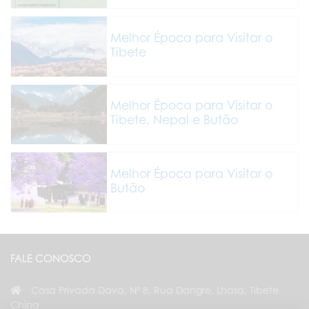
Melhor Época para Visitar o
Tibete
Melhor Época para Visitar o
Tibete, Nepal e Butão
Melhor Época para Visitar o
Butão
FALE CONOSCO
Casa Privada Dava, Nº 8, Rua Dangre, Lhasa, Tibete,
China