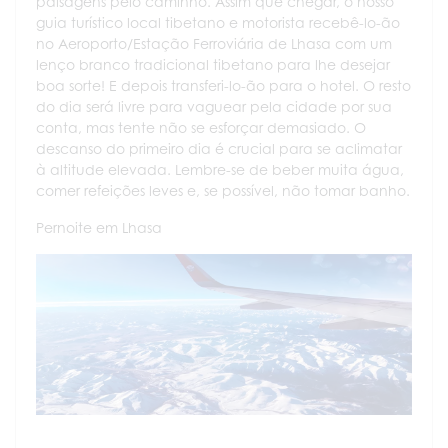
paisagens pelo caminho. Assim que chegar, o nosso
guia turístico local tibetano e motorista recebê-lo-ão
no Aeroporto/Estação Ferroviária de Lhasa com um
lenço branco tradicional tibetano para lhe desejar
boa sorte! E depois transferi-lo-ão para o hotel. O resto
do dia será livre para vaguear pela cidade por sua
conta, mas tente não se esforçar demasiado. O
descanso do primeiro dia é crucial para se aclimatar
à altitude elevada. Lembre-se de beber muita água,
comer refeições leves e, se possível, não tomar banho.
Pernoite em Lhasa