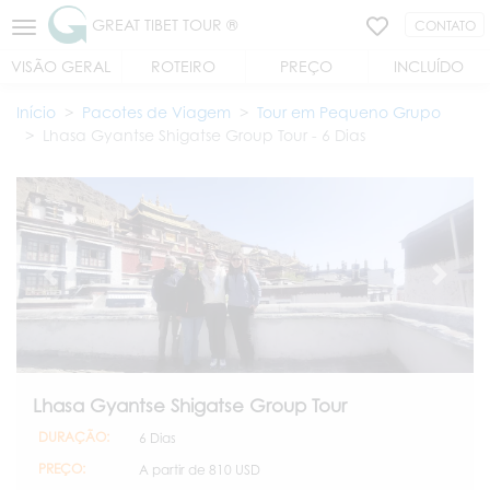
GREAT TIBET TOUR ®
CONTATO
VISÃO GERAL
ROTEIRO
PREÇO
INCLUÍDO
Início
Pacotes de Viagem
Tour em Pequeno Grupo
Lhasa Gyantse Shigatse Group Tour - 6 Dias
Lhasa Gyantse Shigatse Group Tour
DURAÇÃO:
6 Dias
PREÇO:
A partir de
810 USD