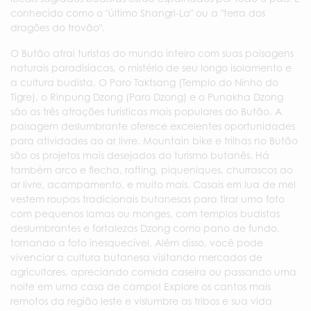
conhecido como o "último Shangri-La" ou a "terra dos
dragões do trovão".
O Butão atrai turistas do mundo inteiro com suas paisagens
naturais paradisíacas, o mistério de seu longo isolamento e
a cultura budista. O Paro Taktsang (Templo do Ninho do
Tigre), o Rinpung Dzong (Paro Dzong) e o Punakha Dzong
são as três atrações turísticas mais populares do Butão. A
paisagem deslumbrante oferece excelentes oportunidades
para atividades ao ar livre. Mountain bike e trilhas no Butão
são os projetos mais desejados do turismo butanês. Há
também arco e flecha, rafting, piqueniques, churrascos ao
ar livre, acampamento, e muito mais. Casais em lua de mel
vestem roupas tradicionais butanesas para tirar uma foto
com pequenos lamas ou monges, com templos budistas
deslumbrantes e fortalezas Dzong como pano de fundo,
tornando a foto inesquecível. Além disso, você pode
vivenciar a cultura butanesa visitando mercados de
agricultores, apreciando comida caseira ou passando uma
noite em uma casa de campo! Explore os cantos mais
remotos da região leste e vislumbre as tribos e sua vida