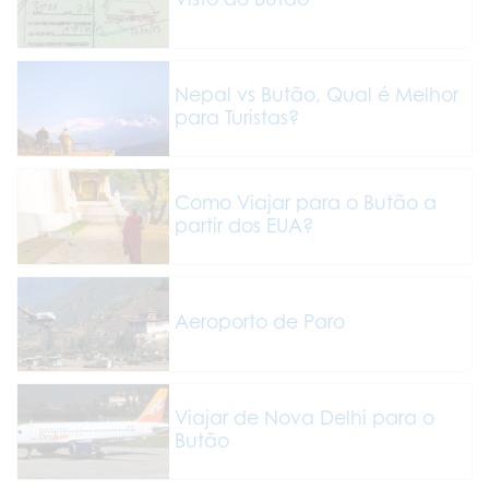
Nepal vs Butão, Qual é Melhor
para Turistas?
Como Viajar para o Butão a
partir dos EUA?
Aeroporto de Paro
Viajar de Nova Delhi para o
Butão