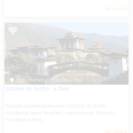
Ver mais
Paro - Thimphu - Punakha - Paro
Glórias do Butão - 6 Dias
Explore os destaques mais icônicos do Butão
Ocidental neste itinerário, viajando por Thimphu,
Punakha e Paro.
Ver mais