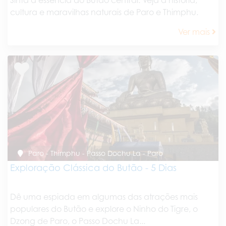
cultura e maravilhas naturais de Paro e Thimphu.
Ver mais
Paro - Thimphu - Passo Dochu La - Paro
Exploração Clássica do Butão - 5 Dias
Dê uma espiada em algumas das atrações mais
populares do Butão e explore o Ninho do Tigre, o
Dzong de Paro, o Passo Dochu La...