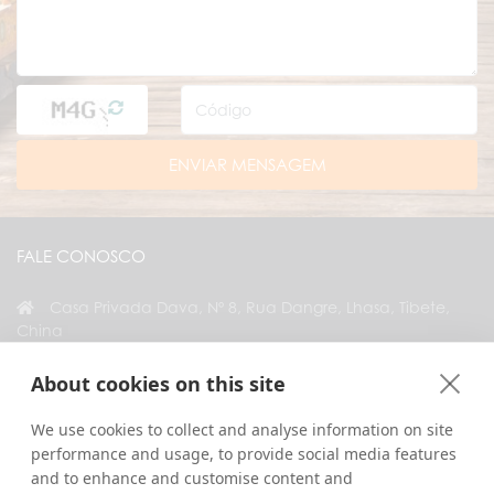
ENVIAR MENSAGEM
FALE CONOSCO
Casa Privada Dava, Nº 8, Rua Dangre, Lhasa, Tibete,
China
+86 18583346229
About cookies on this site
inquiry@greattibettour.com
We use cookies to collect and analyse information on site
performance and usage, to provide social media features
CONECTE-SE CONOSCO
and to enhance and customise content and