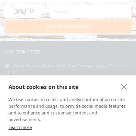
ENVIAR MENSAGEM
FALE CONOSCO
Casa Privada Dava, Nº 8, Rua Dangre, Lhasa, Tibete,
China
+86 18583346229
About cookies on this site
inquiry@greattibettour.com
We use cookies to collect and analyse information on site
performance and usage, to provide social media features
CONECTE-SE CONOSCO
and to enhance and customise content and
advertisements.
Learn more