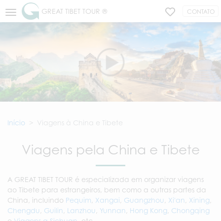
GREAT TIBET TOUR ®
CONTATO
Início
Viagens à China e Tibete
Viagens pela China e Tibete
A GREAT TIBET TOUR é especializada em organizar viagens
ao Tibete para estrangeiros, bem como a outras partes da
China, incluindo
Pequim
,
Xangai
,
Guangzhou
,
Xi'an
,
Xining
,
Chengdu
,
Guilin
,
Lanzhou
,
Yunnan
,
Hong Kong
,
Chongqing
e
Viagens a Sichuan
, etc.