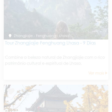
Zhangjiajie - Fenghuang - Lhasa
Tour Zhangjiajie Fenghuang Lhasa - 9 Dias
Combine a beleza natural de Zhangjiajie com o rico
patrimônio cultural e espiritual de Lhasa.
Ver mais