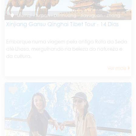
Urumqi - Turpan - Dunhuang - Jiayuguan - Zhangye - Xining - Lhasa
Xinjiang Gansu Qinghai Tibet Tour - 14 Dias
Embarque numa viagem pela antiga Rota da Seda
até Lhasa, mergulhando na beleza da natureza e
da cultura.
Ver mais