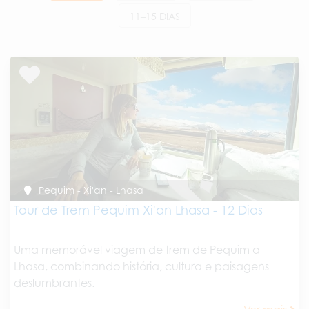
11–15 DIAS
Pequim - Xi'an - Lhasa
Tour de Trem Pequim Xi'an Lhasa - 12 Dias
Uma memorável viagem de trem de Pequim a
Lhasa, combinando história, cultura e paisagens
deslumbrantes.