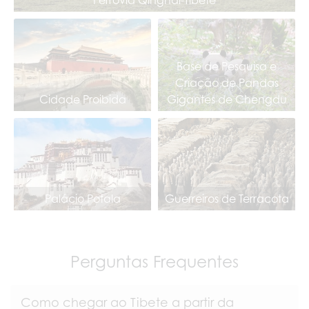
Ferrovia Qinghai-Tibete
Base de Pesquisa e
Criação de Pandas
Cidade Proibida
Gigantes de Chengdu
Palácio Potala
Guerreiros de Terracota
Perguntas Frequentes
Como chegar ao Tibete a partir da