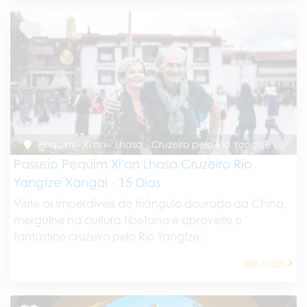
Pequim - Xi'an - Lhasa - Cruzeiro pelo Rio Yangtzé - Xangai
Passeio Pequim Xi'an Lhasa Cruzeiro Rio
Yangtze Xangai - 15 Dias
Visite os imperdíveis do triângulo dourado da China,
mergulhe na cultura tibetana e aproveite o
fantástico cruzeiro pelo Rio Yangtze.
Ver mais