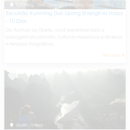
Kunming - Dali - Lijiang - Shangrila - Lhasa
Excursão Kunming Dali Lijiang Shangri-la Lhasa
- 10 Dias
Do Yunnan ao Tibete, você experimentará a
paisagem do planalto, culturas misteriosas e diversas
e templos magníficos.
Ver mais
Guilin - Lhasa