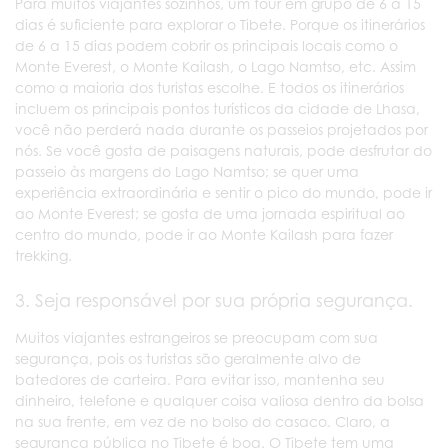
Para muitos viajantes sozinhos, um tour em grupo de 6 a 15
dias é suficiente para explorar o Tibete. Porque os itinerários
de 6 a 15 dias podem cobrir os principais locais como o
Monte Everest, o Monte Kailash, o Lago Namtso, etc. Assim
como a maioria dos turistas escolhe. E todos os itinerários
incluem os principais pontos turísticos da cidade de Lhasa,
você não perderá nada durante os passeios projetados por
nós. Se você gosta de paisagens naturais, pode desfrutar do
passeio às margens do Lago Namtso; se quer uma
experiência extraordinária e sentir o pico do mundo, pode ir
ao Monte Everest; se gosta de uma jornada espiritual ao
centro do mundo, pode ir ao Monte Kailash para fazer
trekking.
3. Seja responsável por sua própria segurança.
Muitos viajantes estrangeiros se preocupam com sua
segurança, pois os turistas são geralmente alvo de
batedores de carteira. Para evitar isso, mantenha seu
dinheiro, telefone e qualquer coisa valiosa dentro da bolsa
na sua frente, em vez de no bolso do casaco. Claro, a
segurança pública no Tibete é boa. O Tibete tem uma