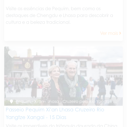
Visite as essências de Pequim, bem como os
destaques de Chengdu e Lhasa para descobrir a
cultura e a beleza tradicional.
Ver mais
Pequim - Xi'an - Lhasa - Cruzeiro pelo Rio Yangtzé - Xangai
Passeio Pequim Xi'an Lhasa Cruzeiro Rio
Yangtze Xangai - 15 Dias
Visite os imperdíveis do triângulo dourado da China,