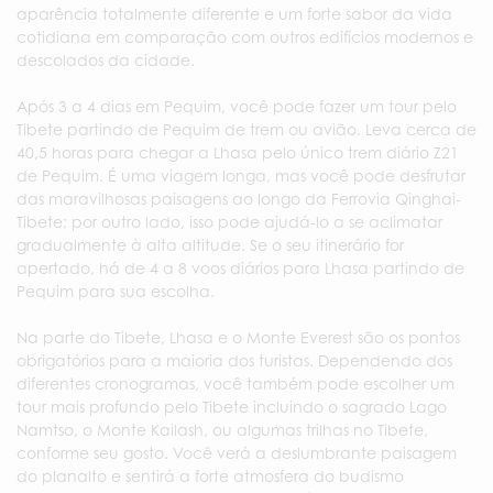
aparência totalmente diferente e um forte sabor da vida
cotidiana em comparação com outros edifícios modernos e
descolados da cidade.
Após 3 a 4 dias em Pequim, você pode fazer um tour pelo
Tibete partindo de Pequim de trem ou avião. Leva cerca de
40,5 horas para chegar a Lhasa pelo único trem diário Z21
de Pequim. É uma viagem longa, mas você pode desfrutar
das maravilhosas paisagens ao longo da Ferrovia Qinghai-
Tibete; por outro lado, isso pode ajudá-lo a se aclimatar
gradualmente à alta altitude. Se o seu itinerário for
apertado, há de 4 a 8 voos diários para Lhasa partindo de
Pequim para sua escolha.
Na parte do Tibete, Lhasa e o Monte Everest são os pontos
obrigatórios para a maioria dos turistas. Dependendo dos
diferentes cronogramas, você também pode escolher um
tour mais profundo pelo Tibete incluindo o sagrado Lago
Namtso, o Monte Kailash, ou algumas trilhas no Tibete,
conforme seu gosto. Você verá a deslumbrante paisagem
do planalto e sentirá a forte atmosfera do budismo