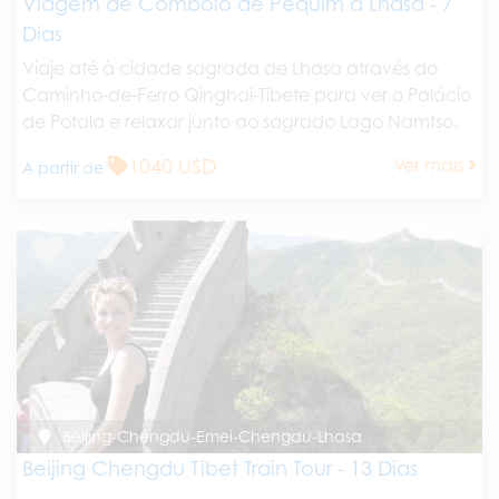
Viagem de Comboio de Pequim a Lhasa - 7
Dias
Viaje até à cidade sagrada de Lhasa através do
Caminho-de-Ferro Qinghai-Tibete para ver o Palácio
de Potala e relaxar junto ao sagrado Lago Namtso.
1040 USD
Ver mais
A partir de
Beijing-Chengdu-Emei-Chengdu-Lhasa
Beijing Chengdu Tibet Train Tour - 13 Dias