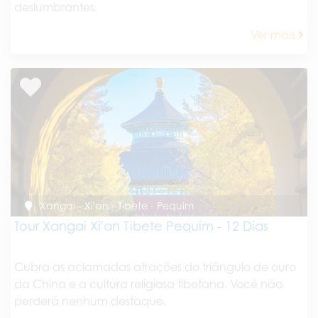
deslumbrantes.
Ver mais
Xangai - Xi'an - Tibete - Pequim
Tour Xangai Xi'an Tibete Pequim - 12 Dias
Cubra as aclamadas atrações do triângulo de ouro
da China e a cultura religiosa tibetana. Você não
perderá nenhum destaque.