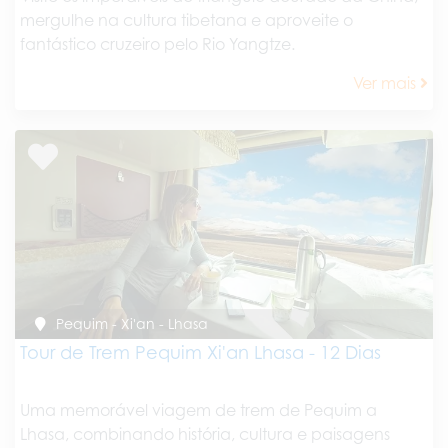
mergulhe na cultura tibetana e aproveite o
fantástico cruzeiro pelo Rio Yangtze.
Ver mais
Pequim - Xi'an - Lhasa
Tour de Trem Pequim Xi'an Lhasa - 12 Dias
Uma memorável viagem de trem de Pequim a
Lhasa, combinando história, cultura e paisagens