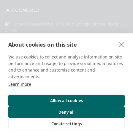
FALE CONOSCO
Casa Privada Dava, Nº 8, Rua Dangre, Lhasa, Tibete,
China
+86 18583346229
About cookies on this site
inquiry@greattibettour.com
We use cookies to collect and analyse information on site
performance and usage, to provide social media features
CONECTE-SE CONOSCO
and to enhance and customise content and
advertisements.
Learn more
Allow all cookies
Direitos Autorais © 2026. Todos os Direitos Reservados.
Privacidade
Fale Conosco
Dicas de Viagem
Deny all
Cookie settings