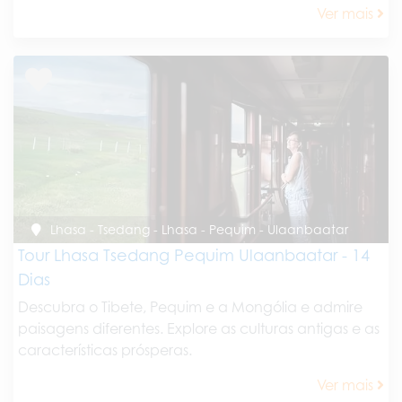
Ver mais
Lhasa - Tsedang - Lhasa - Pequim - Ulaanbaatar
Tour Lhasa Tsedang Pequim Ulaanbaatar - 14
Dias
Descubra o Tibete, Pequim e a Mongólia e admire
paisagens diferentes. Explore as culturas antigas e as
características prósperas.
Ver mais