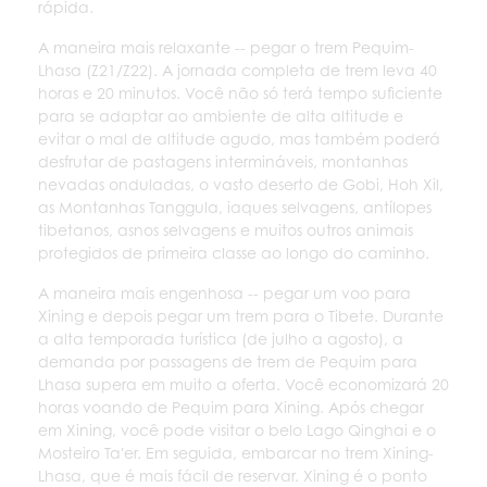
rápida.
A maneira mais relaxante -- pegar o trem Pequim-
Lhasa (Z21/Z22). A jornada completa de trem leva 40
horas e 20 minutos. Você não só terá tempo suficiente
para se adaptar ao ambiente de alta altitude e
evitar o mal de altitude agudo, mas também poderá
desfrutar de pastagens intermináveis, montanhas
nevadas onduladas, o vasto deserto de Gobi, Hoh Xil,
as Montanhas Tanggula, iaques selvagens, antílopes
tibetanos, asnos selvagens e muitos outros animais
protegidos de primeira classe ao longo do caminho.
A maneira mais engenhosa -- pegar um voo para
Xining e depois pegar um trem para o Tibete. Durante
a alta temporada turística (de julho a agosto), a
demanda por passagens de trem de Pequim para
Lhasa supera em muito a oferta. Você economizará 20
horas voando de Pequim para Xining. Após chegar
em Xining, você pode visitar o belo Lago Qinghai e o
Mosteiro Ta'er. Em seguida, embarcar no trem Xining-
Lhasa, que é mais fácil de reservar. Xining é o ponto