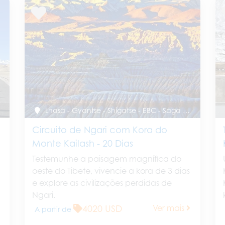
Lhasa - Gyantse - Shigatse - EBC - Saga - Lago Manasarovar - Darchen - Kora do Monte Kailash - Zada - Gegye - Gertse - Shigatse - Lhasa
Circuito de Ngari com Kora do
Monte Kailash - 20 Dias
Testemunhe a paisagem magnífica do
oeste do Tibete, vivencie a kora de 3 dias
e explore as civilizações perdidas de
Ngari.
4020 USD
Ver mais
A partir de