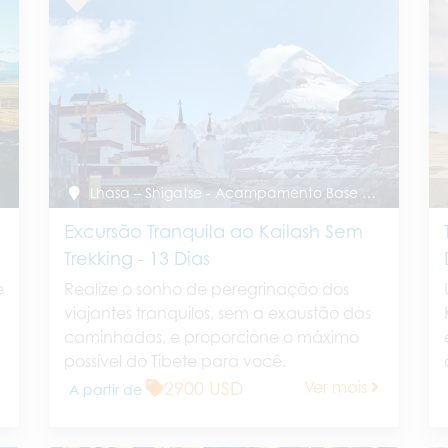
Lhasa – Shigatse - Acampamento Base do Everest - Caminhada Tranquila ao Kailash - Lago Manasarovar – Saga - Shigatse - Lhasa
Excursão Tranquila ao Kailash Sem
Trekking - 13 Dias
e
Realize o sonho de peregrinação dos
viajantes tranquilos, sem a exaustão das
h
caminhadas, e proporcione o máximo
possível do Tibete para você.
2900 USD
Ver mais
A partir de