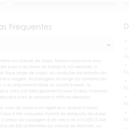
as Frequentes
D
Vi
metros da cidade de Lhasa. Existem rodovias e uma
arro para ir de Lhasa ao Kailash é, na verdade, a
Ex
sh fique longe de Lhasa, as condições da estrada são
rante a viagem. As paisagens ao longo do caminho são
ok, o Acampamento Base do Monte Everest, as
Mo
e volta por terra geralmente leva 15 dias, incluindo
iros dias para se adaptar à altitude elevada.
Mo
e, voar de Lhasa para Ngari leva apenas 2 horas,
 dois a três voos pela manhã do Aeroporto de Lhasa
Mo
 O preço da passagem é de cerca de 515 USD (3.343
erca de 200 quilômetros da cidade de Darchen, no