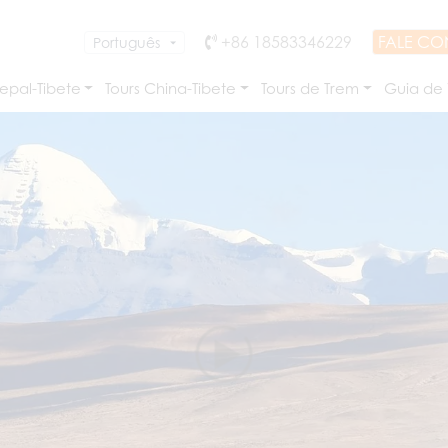
+86 18583346229
FALE C
epal-Tibete
Tours China-Tibete
Tours de Trem
Guia de