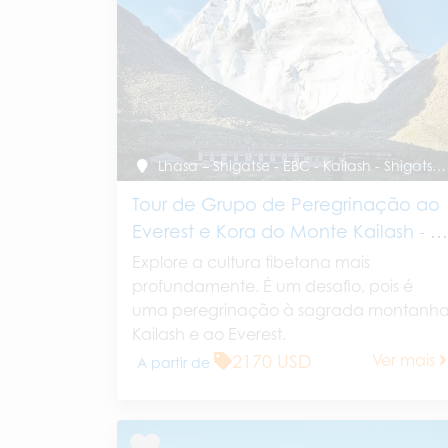
Lhasa – Shigatse - EBC - Kailash - Shigatse - Lhasa
Tour de Grupo de Peregrinação ao
Everest e Kora do Monte Kailash - 1
Dias
Explore a cultura tibetana mais
profundamente. É um desafio, pois é
uma peregrinação à sagrada montanh
Kailash e ao Everest.
2170 USD
Ver mais
A partir de