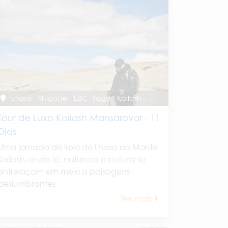
Lhasa - Shigatse - EBC- Saga - Kailash - Purang - Lhasa
Tour de Luxo Kailash Mansarovar - 11
Dias
Uma jornada de luxo de Lhasa ao Monte
Kailash, onde fé, natureza e cultura se
entrelaçam em meio a paisagens
deslumbrantes.
Ver mais