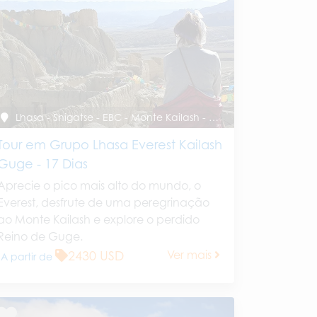
Lhasa - Shigatse - EBC - Monte Kailash - Reino de Guge - Saga - Shigatse - Lhasa
Tour em Grupo Lhasa Everest Kailash
Guge - 17 Dias
Aprecie o pico mais alto do mundo, o
Everest, desfrute de uma peregrinação
ao Monte Kailash e explore o perdido
Reino de Guge.
2430 USD
Ver mais
A partir de