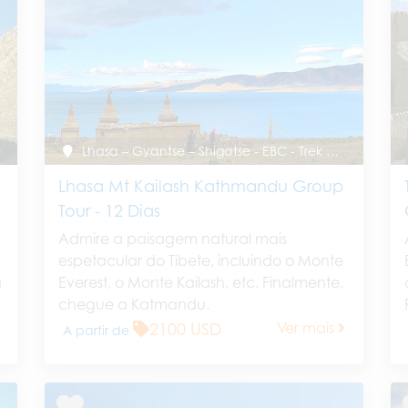
Lhasa – Gyantse – Shigatse - EBC - Trek do Kailash - Lago Manasarovar – Zhongba - Gyirong
Lhasa Mt Kailash Kathmandu Group
5
Tour - 12 Dias
Admire a paisagem natural mais
espetacular do Tibete, incluindo o Monte
a
Everest, o Monte Kailash, etc. Finalmente,
chegue a Katmandu.
2100 USD
Ver mais
A partir de