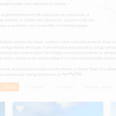
egrinações mais visitadas no Tibete.
e geralmente leva três dias para ser concluída. A
de partida, a 5.630m em Drolma-la, o ponto mais alto
ndus e budistas, mas no sentido anti-horário pelos
 Kailash saindo de Lhasa, poderá visitar o Acampamento Base do
 do antigo Reino de Guge. Com estradas esburacadas, longa jorna
ioria dos aventureiros! Ele integra maravilhosamente as dimensões
e todo o Tibete e de outros países é um dos muitos fatores atra
ome, recomendada pelo Lonely Planet, a Great Tibet Tour ofere
u passeio por Gangs Rinpoche ou གངས་རིན་པོ་ཆེ!
TODOS
7–10 DIAS
11–15 DIAS
MAIS DE 16 DIAS