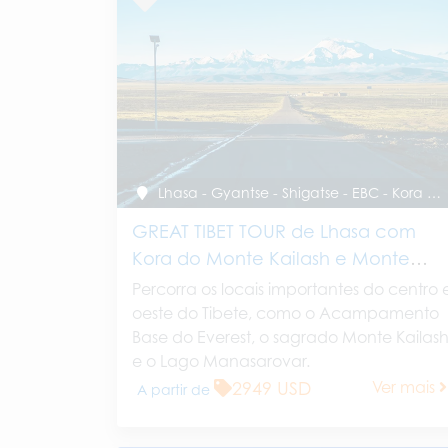
Lhasa - Gyantse - Shigatse - EBC - Kora do Monte Kailash - Lago Manasarovar - Saga - Shigatse - Lhasa
GREAT TIBET TOUR de Lhasa com
Kora do Monte Kailash e Monte
Everest - 14 Dias
Percorra os locais importantes do centro 
oeste do Tibete, como o Acampamento
Base do Everest, o sagrado Monte Kailas
e o Lago Manasarovar.
2949 USD
Ver mais
A partir de