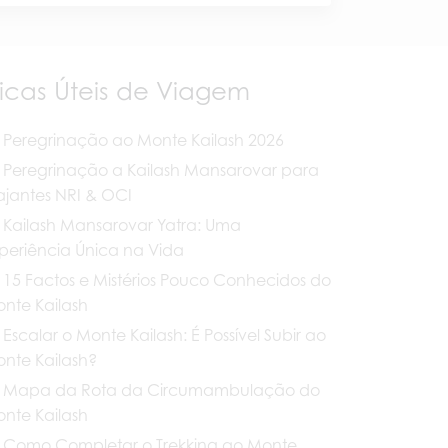
icas Úteis de Viagem
Peregrinação ao Monte Kailash 2026
Peregrinação a Kailash Mansarovar para
ajantes NRI & OCI
Kailash Mansarovar Yatra: Uma
periência Única na Vida
15 Factos e Mistérios Pouco Conhecidos do
nte Kailash
Escalar o Monte Kailash: É Possível Subir ao
nte Kailash?
Mapa da Rota da Circumambulação do
nte Kailash
Como Completar o Trekking ao Monte