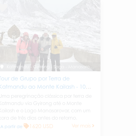
Katmandu - Gyirong - Saga - Manasarovar - Kailash - Saga - Gyirong - Katmandu
Tour de Grupo por Terra de
Katmandu ao Monte Kailash - 10
Dias
Uma peregrinação clássica por terra de
Katmandu via Gyirong até o Monte
Kailash e o Lago Manasarovar, com um
kora de três dias antes do retorno.
1620 USD
Ver mais
A partir de