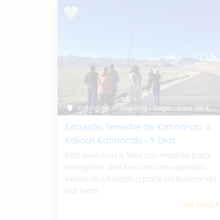
Katmandu - Gyirong - Saga - Kora de Kailash - Katmandu
Excursão Terrestre de Katmandu a
Kailash Katmandu - 9 Dias
Esta aventura é feita sob medida para
peregrinos que buscam uma jornada
espiritual a Kailash a partir de Katmandu
por terra.
Ver mais