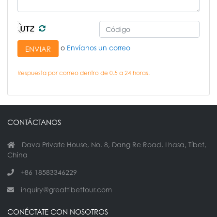
o
Envíanos un correo
ENVIAR
Respuesta por correo dentro de 0.5 a 24 horas.
CONTÁCTANOS
Dava Private House, No. 8, Dang Re Road, Lhasa, Tíbet,
China
+86 18583346229
inquiry@greattibettour.com
CONÉCTATE CON NOSOTROS