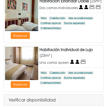
Habitación Estándar Doble
(25m²)
Dos camas individuales
Vista
Calefacción
Aire acondicionado
Cortinas opacas
Ducha separada
Cafetera/tetera
Reservar
Habitación Individual de Lujo
(25m² )
Una cama queen
Vista
Calefacción
Aire acondicionado
Cortinas opacas
Ducha separada
Cafetera/tetera
Reservar
Verificar disponibilidad