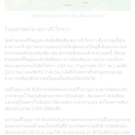
หกจุดข้ามแดนระหว่างอินเดียและเนปาล
ไปเนปาลผ่าน สุนาวลี/ไภรวา
จุดข้ามแดนที่ใหญ่และคับคั่งที่สุดคือ สุนาวลี/ไภรวา ซึ่งจากจุดนี้คุณ
สามารถเข้าสู่ภาคกลางของเนปาลได้ ผู้คนส่วนใหญ่ที่เดินทางทางบก
จากภาคเหนือของอินเดีย เช่น พาราณสีและเดลี จะผ่านจุดนี้ เป็นจุด
ผ่านแดนที่ใหญ่และคับคั่งที่สุดระหว่างอินเดียและเนปาล และมีการ
คมนาคมสะดวกไปยังโปขรา (185 กม.) กาฐมาณฑุ (267 กม.) ลุมพินี
(32.2 กม.) และจิตวัน (140 กม.) เมื่อถึงโปขราหรือกาฐมาณฑุ คุณ
สามารถเลือกเดินทางต่อโดยเครื่องบินหรือรถบัสได้
เดลีไปสุนาวลี:
มีบริการรถบัสตรงจากเดลีไปกาฐมาณฑุ รถบัสรถปรับ
อากาศวอลโว่ออกเดินทางจากสถานีขนส่งดร. อัมเบดการ์ สเตเดียม
และส่งผู้โดยสารไปยังสุนาวลีผ่านอักราและกานปุระ ค่าโดยสารเที่ยว
เดียวประมาณ
2,300 รูปีอินเดีย
พาราณสีไปสุนาวลี:
มีรถบัสปรับอากาศตรงจากพาราณสีไปกาฐมาณฑุ
คุณสามารถจองตั๋วออนไลน์หรือที่ป้ายรถบัสพาราณสีได้ รถบัสมักออก
เดินทางเวลา 22.00 น. และใช้เวลาประมาณ 21 ชั่วโมงถึงกาฐมาณฑุ