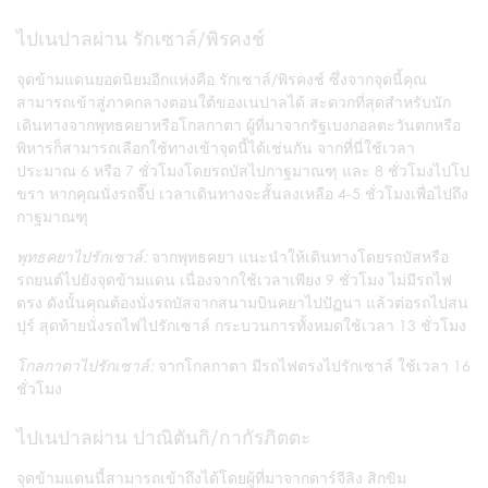
ไปเนปาลผ่าน รักเซาล์/พิรคงช์
จุดข้ามแดนยอดนิยมอีกแห่งคือ รักเซาล์/พิรคงช์ ซึ่งจากจุดนี้คุณ
สามารถเข้าสู่ภาคกลางตอนใต้ของเนปาลได้ สะดวกที่สุดสำหรับนัก
เดินทางจากพุทธคยาหรือโกลกาตา ผู้ที่มาจากรัฐเบงกอลตะวันตกหรือ
พิหารก็สามารถเลือกใช้ทางเข้าจุดนี้ได้เช่นกัน จากที่นี่ใช้เวลา
ประมาณ 6 หรือ 7 ชั่วโมงโดยรถบัสไปกาฐมาณฑุ และ 8 ชั่วโมงไปโป
ขรา หากคุณนั่งรถจี๊ป เวลาเดินทางจะสั้นลงเหลือ 4-5 ชั่วโมงเพื่อไปถึง
กาฐมาณฑุ
พุทธคยาไปรักเซาล์:
จากพุทธคยา แนะนำให้เดินทางโดยรถบัสหรือ
รถยนต์ไปยังจุดข้ามแดน เนื่องจากใช้เวลาเพียง 9 ชั่วโมง ไม่มีรถไฟ
ตรง ดังนั้นคุณต้องนั่งรถบัสจากสนามบินคยาไปปัฏนา แล้วต่อรถไปสน
ปุร์ สุดท้ายนั่งรถไฟไปรักเซาล์ กระบวนการทั้งหมดใช้เวลา 13 ชั่วโมง
โกลกาตาไปรักเซาล์:
จากโกลกาตา มีรถไฟตรงไปรักเซาล์ ใช้เวลา 16
ชั่วโมง
ไปเนปาลผ่าน ปาณิตันกิ/กากัรภิตตะ
จุดข้ามแดนนี้สามารถเข้าถึงได้โดยผู้ที่มาจากดาร์จีลิง สิกขิม