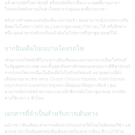
แล้วหารถบัสไปตานักปุร์ หรือรถบัสอื่นๆ ที่จะแวะจอดที่บานบาสา
โปรดแจ้งพนักงานเก็บค่าโดยสารว่าคุณจะลงที่บานบาสา
หลังจากข้ามพรมแดนอินเดีย-เนปาลแล้ว คุณสามารถนั่งรถบัสจากภีม
ทัตตะไปโปขรา (600 กม.) และกาฐมาณฑุ (700 กม.) ได้ หรืออีกทาง
หนึ่ง คุณสามารถขับรถไปแล้วบินไปโปขราหรือกาฐมาณฑุก็ได้
จากอินเดียไปเนปาลโดยรถไฟ
เส้นทางรถไฟหลักที่วิ่งระหว่างอินเดียและเนปาลมาจากเมืองโครักปุร์
ในรัฐอุตตรประเทศ และสิ้นสุดเส้นทางข้ามพรมแดนสุนาวลีที่ชานักปุร์
การนั่งรถไฟจากเมืองในอินเดียไปโครักปุร์ค่อนข้างง่ายเพราะมีตัว
เลือกมากมาย เช่น เทรน Chauri Chaura Express, Kashi Express,
Sapt Kranti Superfast Express เมื่อคุณมาถึงสุนาวลีแล้ว คุณ
สามารถนั่งรถบัสสาธารณะและแท็กซี่บางคันไปกาฐมาณฑุ การเดิน
ทางใช้เวลา 6 ชั่วโมง
เอกสารที่จำเป็นสำหรับการเดินทาง
แม้ว่าชาวอินเดียจะสามารถเดินทางไปเนปาลได้โดยไม่ต้องขอวีซ่า แต่
พวกเขาจำเป็นต้องพกหนังสือเดินทางหรือเอกสารอื่นๆ ที่ระบุไว้ด้าน