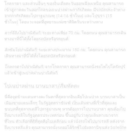
โกลกาตา และส่วนอื่นๆ ของอินเดียตะวันออกเฉียงเหนือ คุณสามารถ
เข้าสู่ภาคตะวันออกไกลของเนปาลผ่านกากัรภิตตะ มีรถบัสประจำทาง
จากกากัรภิตตะไปกาฐมาณฑุ (14-16 ชั่วโมง) และโปขรา (15
ชั่วโมง) โดยแวะจอดที่อุทยานแห่งชาติจิตวันระหว่างทาง
ดาร์จีลิงไปปาณิตันกิ:
ระยะทางเพียง 70 กม. โดยถนน คุณสามารถเดิน
ทางมาที่นี่ได้ทั้งโดยรถบัสหรือรถยนต์
สิกขิมไปปาณิตันกิ:
ระยะทางประมาณ 180 กม. โดยถนน คุณสามารถ
เดินทางมาที่นี่ได้ทั้งโดยรถบัสหรือรถยนต์
โกลกาตาไปปาณิตันกิ:
จากโกลกาตา คุณสามารถนั่งรถไฟไปโครักปุร์
แล้วเข้าสู่เนปาลผ่านปาณิตันกิ
ไปเนปาลผ่าน บานบาสา/ภีมทัตตะ
นี่คือจุดข้ามแดนทางตะวันตกที่สุดจากอินเดียไปเนปาล บานบาสาเป็น
เมืองชายแดนเล็กๆ ในรัฐอุตตราขัณฑ์ เป็นเส้นทางที่เร็วที่สุดและ
ชนบทที่สุดจากเดลีไปกาฐมาณฑุ หากต้องการไปบานบาสา คุณต้องไป
ถึงบาเรลลีในรัฐอุตตรประเทศก่อน ขึ้นอยู่กับว่าคุณเดินทางมาจาก
ที่ไหน ตัวเลือกที่ดีที่สุดคือไปเดลีก่อน แล้วนั่งรถไฟไปบาเรลลี หลังจาก
ถึงบาเรลลีแล้ว คุณสามารถนั่งรถออโต้ริกซ์ไปยังสถานีขนส่ง Satellite