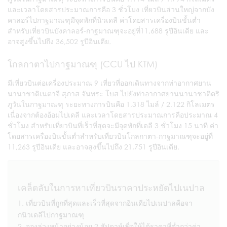
และเวลาโดยสารประมาณการคือ 3 ชั่วโมง เที่ยวบินส่วนใหญ่จากบัง
คาลอร์ไปกาฐมาณฑุมีจุดพักที่นิวเดลี ค่าโดยสารเครื่องบินขั้นต่ำ
สำหรับเที่ยวบินบังคาลอร์-กาฐมาณฑุจะอยู่ที่
11,688 รูปีอินเดีย และ
อาจสูงขึ้นไปถึง 36,502 รูปีอินเดีย
.
โกลกาตาไปกาฐมาณฑุ (CCU ไป KTM)
มีเที่ยวบินต่อเครื่องประมาณ 9 เที่ยวที่ออกเดินทางจากท่าอากาศยาน
นานาชาติเนตาจี สุภาส จันทระ โบส ไปยังท่าอากาศยานนานาชาติตริ
ภูวันในกาฐมาณฑุ ระยะทางการบินคือ
1,318 ไมล์ / 2,122 กิโลเมตร
เนื่องจากต้องอ้อมไปเดลี และเวลาโดยสารประมาณการคือประมาณ 4
ชั่วโมง สำหรับเที่ยวบินที่เร็วที่สุดจะมีจุดพักที่เดลี 3 ชั่วโมง 15 นาที ค่า
โดยสารเครื่องบินขั้นต่ำสำหรับเที่ยวบินโกลกาตา-กาฐมาณฑุจะอยู่ที่
11,263 รูปีอินเดีย และอาจสูงขึ้นไปถึง 21,751 รูปีอินเดีย
.
เคล็ดลับในการหาเที่ยวบินราคาประหยัดไปเนปาล
เที่ยวบินที่ถูกที่สุดและเร็วที่สุดจากอินเดียไปเนปาลคือจา
กนิวเดลีไปกาฐมาณฑุ
จองล่วงหน้าอย่างน้อย 2 สัปดาห์เพื่อให้ได้ราคาที่ต่ำกว่าค่า