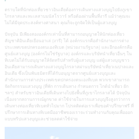
ตราบใดที่นักท่องเที่ยวชาวอินเดียต้องการเดินทางแสวงบุญไปยังภูเขา
ไกรลาสและทะเลสาบมนัสโรวาร์ หรือต้องผ่านพื้นที่งารี แม้ว่าคุณจะ
ไม่ได้มีจุดประสงค์ทางศาสนา คุณก็จะถูกจัดให้เป็นผู้แสวงบุญ
ปัจจุบัน มีเพียงสององค์กรเท่านั้นที่สามารถอนุญาตให้นักท่องเที่ยว
สัญชาติอินเดียเยือนอาเล่ (งารี) ได้ องค์กรแรกคือสำนักงานการต่าง
ประเทศเขตปกครองตนเองทิเบต (หน่วยงานรัฐบาล) และอีกองค์กรคือ
ศูนย์แสวงบุญ (องค์กรไม่ใช่รัฐบาล) องค์กรและบริษัทนำเที่ยวอื่นๆ ใน
ทิเบตไม่ได้รับอนุญาตให้จัดทริปสำหรับผู้แสวงบุญ แต่ผู้แสวงบุญชาว
อินเดียสามารถเดินทางแสวงบุญไกรลาสผ่านบริษัทนำเที่ยวเนปาลและ
อินเดีย ซึ่งเป็นพันธมิตรที่ได้รับอนุญาตจากศูนย์แสวงบุญและ
สำนักงานการต่างประเทศเขตปกครองตนเองทิเบต พวกเขาสามารถ
จัดกิจกรรมแสวงบุญ (ที่พัก การเดินทาง กำหนดการ ไกด์นำเที่ยว ยัก
ฯลฯ) สำหรับชาวอินเดียที่เดินทางไปยังพื้นที่ภูเขาไกรลาสได้ ปัจจุบัน
เนื่องจากสถานการณ์ผูกขาด ค่าใช้จ่ายในการแสวงบุญจึงสูงกว่าการ
เดินทางท่องเที่ยวทิเบตทั่วไปมาก โปรดติดต่อเราเพื่อขอคำปรึกษาฟรี ที่
ปรึกษาการเดินทางทิเบตมืออาชีพของเราจะร่วมทำงานกับคุณเพื่อออก
แบบทริปแสวงบุญและช่วยลดค่าใช้จ่าย