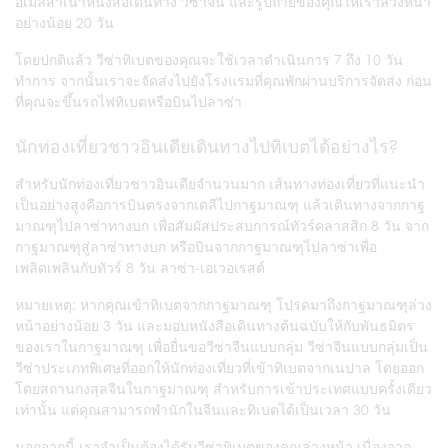
อีเมลสำเนาหนังสือเดินทาง วีซ่าจีน และรูปถ่ายของคุณให้เราล่วงหน้า
อย่างน้อย 20 วัน
โดยปกติแล้ว วีซ่าทิเบตของคุณจะใช้เวลาดำเนินการ 7 ถึง 10 วัน
ทำการ จากนั้นเราจะจัดส่งไปยังโรงแรมที่คุณพักผ่านบริการจัดส่ง ก่อน
ที่คุณจะขึ้นรถไฟทิเบตหรือบินไปลาซ่า
นักท่องเที่ยวชาวอินเดียเดินทางไปทิเบตได้อย่างไร?
สำหรับนักท่องเที่ยวชาวอินเดียจำนวนมาก เส้นทางท่องเที่ยวที่แนะนำ
เป็นอย่างสูงคือการบินตรงจากเดลีไปกาฐมาณฑุ แล้วเดินทางจากกาฐ
มาณฑุไปลาซ่าทางบก เพื่อสัมผัสประสบการณ์ทัวร์คลาสสิก 8 วัน จาก
กาฐมาณฑุสู่ลาซ่าทางบก หรือบินจากกาฐมาณฑุไปลาซ่าเพื่อ
เพลิดเพลินกับทัวร์ 8 วัน ลาซ่า-เอเวอเรสต์
หมายเหตุ: หากคุณเข้าทิเบตจากกาฐมาณฑุ โปรดมาถึงกาฐมาณฑุล่วง
หน้าอย่างน้อย 3 วัน และมอบหนังสือเดินทางต้นฉบับให้กับพันธมิตร
ของเราในกาฐมาณฑุ เพื่อยื่นขอวีซ่าจีนแบบกลุ่ม วีซ่าจีนแบบกลุ่มเป็น
วีซ่าประเภทพิเศษที่ออกให้นักท่องเที่ยวที่เข้าทิเบตจากเนปาล โดยออก
โดยสถานกงสุลจีนในกาฐมาณฑุ สำหรับการเข้าประเทศแบบครั้งเดียว
เท่านั้น แต่คุณสามารถพำนักในจีนและทิเบตได้เป็นเวลา 30 วัน
นอกจากนี้ เราจำเป็นต้องได้รับวีซ่าทิเบตของคุณล่วงหน้า เนื่องจาก