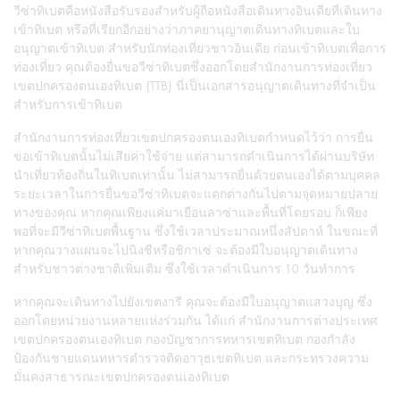
วีซ่าทิเบตคือหนังสือรับรองสำหรับผู้ถือหนังสือเดินทางอินเดียที่เดินทาง
เข้าทิเบต หรือที่เรียกอีกอย่างว่าภาคยานุญาตเดินทางทิเบตและใบ
อนุญาตเข้าทิเบต สำหรับนักท่องเที่ยวชาวอินเดีย ก่อนเข้าทิเบตเพื่อการ
ท่องเที่ยว คุณต้องยื่นขอวีซ่าทิเบตซึ่งออกโดยสำนักงานการท่องเที่ยว
เขตปกครองตนเองทิเบต (TTB) นี่เป็นเอกสารอนุญาตเดินทางที่จำเป็น
สำหรับการเข้าทิเบต
สำนักงานการท่องเที่ยวเขตปกครองตนเองทิเบตกำหนดไว้ว่า การยื่น
ขอเข้าทิเบตนั้นไม่เสียค่าใช้จ่าย แต่สามารถดำเนินการได้ผ่านบริษัท
นำเที่ยวท้องถิ่นในทิเบตเท่านั้น ไม่สามารถยื่นด้วยตนเองได้ตามบุคคล
ระยะเวลาในการยื่นขอวีซ่าทิเบตจะแตกต่างกันไปตามจุดหมายปลาย
ทางของคุณ หากคุณเพียงแค่มาเยือนลาซ่าและพื้นที่โดยรอบ ก็เพียง
พอที่จะมีวีซ่าทิเบตพื้นฐาน ซึ่งใช้เวลาประมาณหนึ่งสัปดาห์ ในขณะที่
หากคุณวางแผนจะไปนิงชีหรือชิกาเซ่ จะต้องมีใบอนุญาตเดินทาง
สำหรับชาวต่างชาติเพิ่มเติม ซึ่งใช้เวลาดำเนินการ 10 วันทำการ
หากคุณจะเดินทางไปยังเขตงารี คุณจะต้องมีใบอนุญาตแสวงบุญ ซึ่ง
ออกโดยหน่วยงานหลายแห่งร่วมกัน ได้แก่ สำนักงานการต่างประเทศ
เขตปกครองตนเองทิเบต กองบัญชาการทหารเขตทิเบต กองกำลัง
ป้องกันชายแดนทหารตำรวจติดอาวุธเขตทิเบต และกระทรวงความ
มั่นคงสาธารณะเขตปกครองตนเองทิเบต