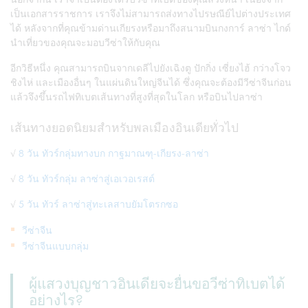
เป็นเอกสารราชการ เราจึงไม่สามารถส่งทางไปรษณีย์ไปต่างประเทศ
ได้ หลังจากที่คุณข้ามด่านเกียรงหรือมาถึงสนามบินกงการ์ ลาซ่า ไกด์
นำเที่ยวของคุณจะมอบวีซ่าให้กับคุณ
อีกวิธีหนึ่ง คุณสามารถบินจากเดลีไปยังเฉิงตู ปักกิ่ง เซี่ยงไฮ้ กว่างโจว
ชิงไห่ และเมืองอื่นๆ ในแผ่นดินใหญ่จีนได้ ซึ่งคุณจะต้องมีวีซ่าจีนก่อน
แล้วจึงขึ้นรถไฟทิเบตเส้นทางที่สูงที่สุดในโลก หรือบินไปลาซ่า
เส้นทางยอดนิยมสำหรับพลเมืองอินเดียทั่วไป
√
8 วัน ทัวร์กลุ่มทางบก กาฐมาณฑุ-เกียรง-ลาซ่า
√
8 วัน ทัวร์กลุ่ม ลาซ่าสู่เอเวอเรสต์
√
5 วัน ทัวร์ ลาซ่าสู่ทะเลสาบยัมโตรกซอ
วีซ่าจีน
วีซ่าจีนแบบกลุ่ม
ผู้แสวงบุญชาวอินเดียจะยื่นขอวีซ่าทิเบตได้
อย่างไร?