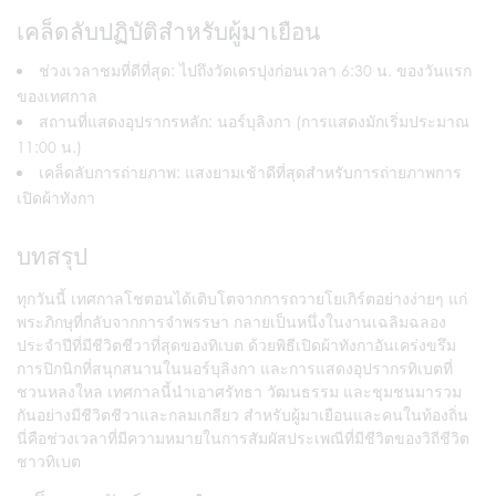
เคล็ดลับปฏิบัติสำหรับผู้มาเยือน
ช่วงเวลาชมที่ดีที่สุด: ไปถึงวัดเดรปุงก่อนเวลา 6:30 น. ของวันแรก
ของเทศกาล
สถานที่แสดงอุปรากรหลัก: นอร์บุลิงกา (การแสดงมักเริ่มประมาณ
11:00 น.)
เคล็ดลับการถ่ายภาพ: แสงยามเช้าดีที่สุดสำหรับการถ่ายภาพการ
เปิดผ้าทังกา
บทสรุป
ทุกวันนี้ เทศกาลโชตอนได้เติบโตจากการถวายโยเกิร์ตอย่างง่ายๆ แก่
พระภิกษุที่กลับจากการจำพรรษา กลายเป็นหนึ่งในงานเฉลิมฉลอง
ประจำปีที่มีชีวิตชีวาที่สุดของทิเบต ด้วยพิธีเปิดผ้าทังกาอันเคร่งขรึม
การปิกนิกที่สนุกสนานในนอร์บุลิงกา และการแสดงอุปรากรทิเบตที่
ชวนหลงใหล เทศกาลนี้นำเอาศรัทธา วัฒนธรรม และชุมชนมารวม
กันอย่างมีชีวิตชีวาและกลมเกลียว สำหรับผู้มาเยือนและคนในท้องถิ่น
นี่คือช่วงเวลาที่มีความหมายในการสัมผัสประเพณีที่มีชีวิตของวิถีชีวิต
ชาวทิเบต