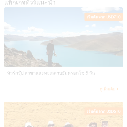
แพ็กเกจทัวร์แนะนำ
เริ่มต้นจาก USD710
ทัวร์กรุ๊ป ลาซาและทะเลสาบยัมดรอกโซ 5 วัน
ดูเพิ่มเติม
เริ่มต้นจาก USD510