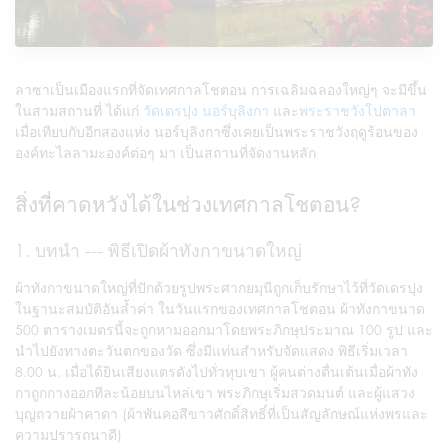
ลาซาเป็นเมืองแรกที่จัดเทศกาลโชตอน การเฉลิมฉลองใหญ่ๆ จะมีขึ้น
ในสามสถานที่ ได้แก่
วัดเดรปุง
นอร์บุลิงกา
และ
พระราชวังโปตาลา
เมื่อเทียบกับอีกสองแห่ง นอร์บุลิงกาซึ่งเคยเป็นพระราชวังฤดูร้อนของ
องค์ทะไลลามะองค์ต่อๆ มา เป็นสถานที่จัดงานหลัก
สิ่งที่คาดหวังได้ในช่วงเทศกาลโชตอน?
1. บทนำ --- พิธีเปิดผ้าทังกาขนาดใหญ่
ผ้าทังกาขนาดใหญ่ที่ปักด้วยรูปพระศากยมุนีถูกเก็บรักษาไว้ที่วัดเดรปุง
ในฐานะสมบัติอันล้ำค่า ในวันแรกของเทศกาลโชตอน ผ้าทังกาขนาด
500 ตารางเมตรนี้จะถูกหามออกมาโดยพระภิกษุประมาณ 100 รูป และ
นำไปยังทางตะวันตกของวัด ซึ่งมีแท่นสำหรับจัดแสดง พิธีเริ่มเวลา
8.00 น. เมื่อได้ยินเสียงแตรดังไปทั่วหุบเขา ผู้คนต่างตื่นเต้นเมื่อผ้าทัง
กาถูกกางออกทีละน้อยบนไหล่เขา พระภิกษุเริ่มสวดมนต์ และผู้แสวง
บุญถวายผ้าคาดา (ผ้าพันคอสีขาวศักดิ์สิทธิ์ที่เป็นสัญลักษณ์แห่งพรและ
ความปรารถนาดี)