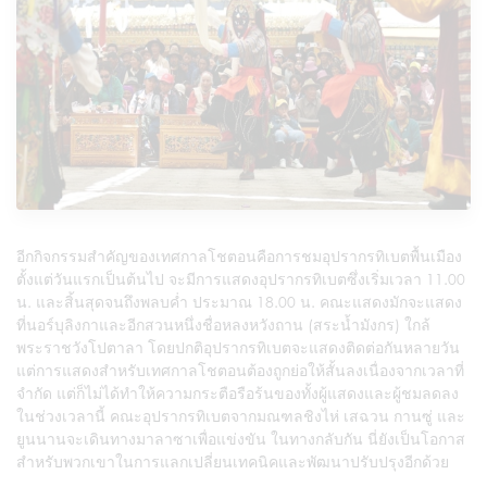
อีกกิจกรรมสำคัญของเทศกาลโชตอนคือการชมอุปรากรทิเบตพื้นเมือง
ตั้งแต่วันแรกเป็นต้นไป จะมีการแสดงอุปรากรทิเบตซึ่งเริ่มเวลา 11.00
น. และสิ้นสุดจนถึงพลบค่ำ ประมาณ 18.00 น. คณะแสดงมักจะแสดง
ที่นอร์บุลิงกาและอีกสวนหนึ่งชื่อหลงหวังถาน (สระน้ำมังกร) ใกล้
พระราชวังโปตาลา โดยปกติอุปรากรทิเบตจะแสดงติดต่อกันหลายวัน
แต่การแสดงสำหรับเทศกาลโชตอนต้องถูกย่อให้สั้นลงเนื่องจากเวลาที่
จำกัด แต่ก็ไม่ได้ทำให้ความกระตือรือร้นของทั้งผู้แสดงและผู้ชมลดลง
ในช่วงเวลานี้ คณะอุปรากรทิเบตจากมณฑลชิงไห่ เสฉวน กานซู่ และ
ยูนนานจะเดินทางมาลาซาเพื่อแข่งขัน ในทางกลับกัน นี่ยังเป็นโอกาส
สำหรับพวกเขาในการแลกเปลี่ยนเทคนิคและพัฒนาปรับปรุงอีกด้วย