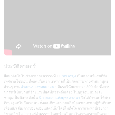
ประวัติศาสตร์
ย้อนกลับไปในช่วงกลางศตวรรษที่ 11
วัดเดรปุง
เป็นสถานที่แรกที่จัด
เทศกาลโชตอน ตั้งแต่เริ่มแรก เทศกาลนี้เป็นกิจกรรมทางศาสนาพุทธ
ล้วนๆ ตาม
คำสอนของพุทธศาสนา
มีพระวินัยมากกว่า 300 ข้อ ซึ่งการ
ฆ่าสัตว์เป็นบาปที่ร้ายแรงที่สุดที่ควรหลีกเลี่ยง ในฤดูร้อน แมลงจะ
ชุกชุมเป็นพิเศษ ดังนั้น
นิกายเกลุกแห่งพุทธศาสนา
จึงได้กำหนดให้พระ
ภิกษุอยู่แต่ในวัดเท่านั้น ตั้งแต่เดือนเมษายนถึงมิถุนายนตามปฏิทินทิเบต
เพื่อหลีกเลี่ยงการเบียดเบียนสัตว์เล็กโดยไม่ตั้งใจ การกระทำนี้เรียกว่า
“ยาเล” หรือ “การอยู่จำพรรษาในฤดูร้อน” และในตอนแรกจะกินเวลา