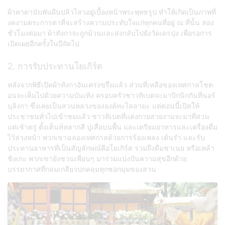
ผ้าคาดานับพันผืนปลิวไสวอยู่เบื้องหน้าพระพุทธรูป ทำให้เกิดเป็นภาพที่
งดงามตระการตาที่จะสร้างความประทับใจแก่ทุกคนที่อยู่ ณ ที่นั้น สอง
ชั่วโมงต่อมา ผ้าทังกาจะถูกม้วนและส่งกลับไปยังวัดเดรปุง เพื่อรอการ
เปิดเผยอีกครั้งในปีถัดไป
2. การรับประทานโยเกิร์ต
หลังจากพิธีเปิดผ้าทังกาอันเคร่งขรึมแล้ว ส่วนที่เหลือของเทศกาลโชต
อนจะเต็มไปด้วยความบันเทิง ครอบครัวชาวทิเบตจะมาปิกนิกกันที่นอร์
บุลิงกา ซึ่งเคยเป็นสวนหลวงขององค์ทะไลลามะ แต่ตอนนี้เปิดให้
ประชาชนทั่วไปเข้าชมแล้ว ชาวทิเบตที่แต่งกายสวยงามจะมาที่สวน
แต่เช้าตรู่ ตั้งเต็นท์หลากสี ปูเสื่อบนพื้น และเตรียมอาหารและเครื่องดื่ม
ไว้ล่วงหน้า พวกเขาฉลองเทศกาลด้วยการร้องเพลง เต้นรำ และรับ
ประทานอาหารที่เป็นสัญลักษณ์คือโยเกิร์ต รวมถึงดื่มชาเนย หรือเหล้า
ชิงเกะ พวกเขายังชวนเพื่อนๆ มาร่วมแบ่งปันความสุขอีกด้วย
บรรยากาศที่กลมเกลียวปกคลุมทุกซอกมุมของสวน