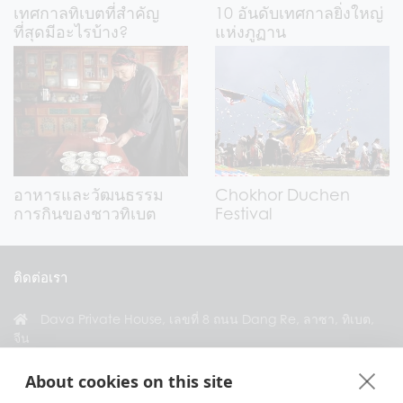
เทศกาลทิเบตที่สำคัญ
10 อันดับเทศกาลยิ่งใหญ่
ที่สุดมีอะไรบ้าง?
แห่งภูฏาน
อาหารและวัฒนธรรม
Chokhor Duchen
การกินของชาวทิเบต
Festival
ติดต่อเรา
Dava Private House, เลขที่ 8 ถนน Dang Re, ลาซา, ทิเบต,
จีน
+86 18583346229
About cookies on this site
inquiry@greattibettour.com