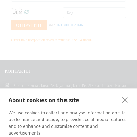
или
напишите нам
ОТПРАВИТЬ
Ответ по электронной почте в течение 0.5~24 часов.
КОНТАКТЫ
Частный дом Дава, №8, улица Данг Ре, Лхаса, Тибет, Китай
+86 18583346229
About cookies on this site
inquiry@greattibettour.com
We use cookies to collect and analyse information on site
performance and usage, to provide social media features
СВЯЗАТЬСЯ С НАМИ
and to enhance and customise content and
advertisements.