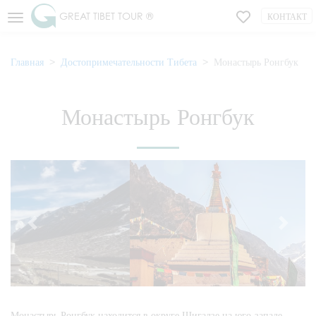
GREAT TIBET TOUR ®
КОНТАКТ
Главная
Достопримечательности Тибета
Монастырь Ронгбук
Монастырь Ронгбук
Монастырь Ронгбук находится в округе Шигадзе на юго-западе