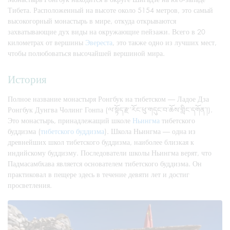
Тибета. Расположенный на высоте около 5154 метров, это самый
высокогорный монастырь в мире, откуда открываются
захватывающие дух виды на окружающие пейзажи. Всего в 20
километрах от вершины
Эвереста
, это также одно из лучших мест,
чтобы полюбоваться высочайшей вершиной мира.
История
Полное название монастыря Ронгбук на тибетском — Ладое Дза
Ронгбук Дунгва Чолинг Гонпа (ལ་སྟོད་རྫ་རོང་ཕུ་གདུང་བ་ཆོས་གླིང་དགོན་།).
Это монастырь, принадлежащий школе
Ньингма
тибетского
буддизма (
тибетского буддизма
). Школа Ньингма — одна из
древнейших школ тибетского буддизма, наиболее близкая к
индийскому буддизму. Последователи школы Ньингма верят, что
Падмасамбхава является основателем тибетского буддизма. Он
практиковал в пещере здесь в течение девяти лет и достиг
просветления.