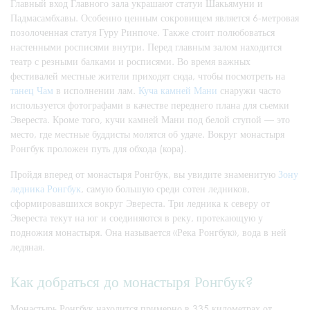
Главный вход Главного зала украшают статуи Шакьямуни и
Падмасамбхавы. Особенно ценным сокровищем является 6-метровая
позолоченная статуя Гуру Ринпоче. Также стоит полюбоваться
настенными росписями внутри. Перед главным залом находится
театр с резными балками и росписями. Во время важных
фестивалей местные жители приходят сюда, чтобы посмотреть на
танец Чам
в исполнении лам.
Куча камней Мани
снаружи часто
используется фотографами в качестве переднего плана для съемки
Эвереста. Кроме того, кучи камней Мани под белой ступой — это
место, где местные буддисты молятся об удаче. Вокруг монастыря
Ронгбук проложен путь для обхода (кора).
Пройдя вперед от монастыря Ронгбук, вы увидите знаменитую
Зону
ледника Ронгбук
, самую большую среди сотен ледников,
сформировавшихся вокруг Эвереста. Три ледника к северу от
Эвереста текут на юг и соединяются в реку, протекающую у
подножия монастыря. Она называется «Река Ронгбук», вода в ней
ледяная.
Как добраться до монастыря Ронгбук?
Монастырь Ронгбук находится примерно в 335 километрах от