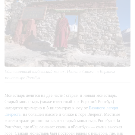
Единственный тибетский монах, Нгаванг Сангье, в Верхнем
монастыре Ронгбук
Монастырь делится на две части: старый и новый монастырь.
Старый монастырь (также известный как Верхний Ронгбук)
находится примерно в 3 километрах к югу от
Базового лагеря
Эвереста
, на большей высоте и ближе к горе Эверест. Местные
жители традиционно называют старый монастырь Ронгбук «Ча-
Ронгбук», где «Ча» означает скала, а «Ронгбук» — очень высокая
гора. Старый монастырь был построен рядом с пещерой, где, как