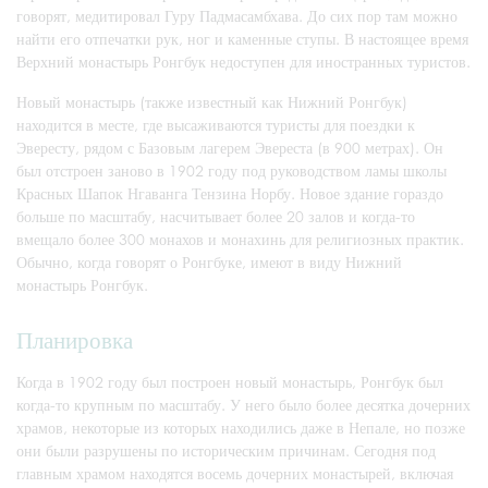
говорят, медитировал Гуру Падмасамбхава. До сих пор там можно
найти его отпечатки рук, ног и каменные ступы. В настоящее время
Верхний монастырь Ронгбук недоступен для иностранных туристов.
Новый монастырь (также известный как Нижний Ронгбук)
находится в месте, где высаживаются туристы для поездки к
Эвересту, рядом с Базовым лагерем Эвереста (в 900 метрах). Он
был отстроен заново в 1902 году под руководством ламы школы
Красных Шапок Нгаванга Тензина Норбу. Новое здание гораздо
больше по масштабу, насчитывает более 20 залов и когда-то
вмещало более 300 монахов и монахинь для религиозных практик.
Обычно, когда говорят о Ронгбуке, имеют в виду Нижний
монастырь Ронгбук.
Планировка
Когда в 1902 году был построен новый монастырь, Ронгбук был
когда-то крупным по масштабу. У него было более десятка дочерних
храмов, некоторые из которых находились даже в Непале, но позже
они были разрушены по историческим причинам. Сегодня под
главным храмом находятся восемь дочерних монастырей, включая