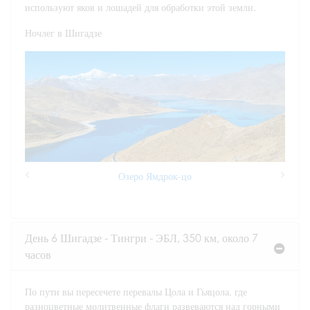
используют яков и лошадей для обработки этой земли.
Ночлег в Шигадзе
Озеро Ямдрок-цо
Previous
Next
День 6 Шигадзе - Тингри - ЭБЛ, 350 км, около 7
часов
По пути вы пересечете перевалы Цола и Гьяцола, где
разноцветные молитвенные флаги развеваются над горными