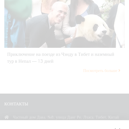
Приключение на поезде из Чэнду в Тибет и наземный
тур в Непал — 13 дней
Посмотреть больше
КОНТАКТЫ
Частный дом Дава, №8, улица Данг Ре, Лхаса, Тибет, Китай
+86 18583346229