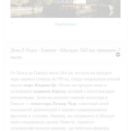
Норбулинка
Previous
Next
День 5 Лхаса - Гьянцзе - Шигадзе, 360 км, примерно 7
часов
От Лхасы до Гьянцзе около 264 км, по пути вы проедете
через перевал Гамбала (4,790 м), откуда открывается лучший
вид на
озеро Ямджок-Цо
. Позже мы проедем мимо и
полюбуемся
ледником Карола
, который с шоссе выглядит
впечатляюще. Затем вы посетите главный монастырь в
Гьянцзе —
монастырь Пелкор Чоде
, известный своей
изысканной архитектурой и хорошо сохранившимися
фресками и статуями. Наконец, вы отправитесь в Шигадзе
через плодородную долину Ньянгчу, широкую
сельскохозяйственную равнину, где тибетские фермеры