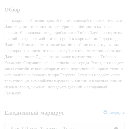
Обзор
Благодаря своей неповторимой и впечатляющей привлекательности,
Ланьчжоу многие иностранные туристы выбирают в качестве
последней остановки перед прибытием в Тибет. Здесь вы сядете на
ночной поезд по самой высокогорной в мире железной дороге до
Лхасы. Пейзажи по пути, такие как бескрайние степи, пустынные
просторы, заснеженные горы и голубые озера, могут очаровать вас.
Далее вы начнете 7-дневное наземное путешествие из Тибета в
Катманду. Отправившись из священного города Лхасы, вы проедете
мимо спокойных высокогорных озер, пересечете обширные степи и
остановитесь у базового лагеря Эвереста. Затем вы проедете через
впечатляющие гималайские перевалы к теплым и влажным южным
склонам гор и, наконец, исследуете древний и загадочный
Катманду.
Ежедневный маршрут
Свернуть
День 1 Поезд: Ланьчжоу - Лхаса