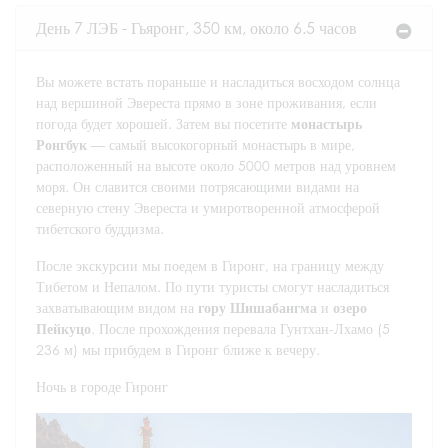
День 7 ЛЭБ - Гьяронг, 350 км, около 6.5 часов
Вы можете встать пораньше и насладиться восходом солнца
над вершиной Эвереста прямо в зоне проживания, если
погода будет хорошей. Затем вы посетите
монастырь
Ронгбук
— самый высокогорный монастырь в мире,
расположенный на высоте около 5000 метров над уровнем
моря. Он славится своими потрясающими видами на
северную стену Эвереста и умиротворенной атмосферой
тибетского буддизма.
После экскурсии мы поедем в Гиронг, на границу между
Тибетом и Непалом. По пути туристы смогут насладиться
захватывающим видом на
гору Шишабангма
и
озеро
Пейкуцо
. После прохождения перевала Гунтхан-Лхамо (5
236 м) мы прибудем в Гиронг ближе к вечеру.
Ночь в городе Гиронг