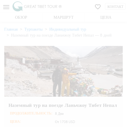
GREAT TIBET TOUR ®
КОНТАКТ
ОБЗОР
МАРШРУТ
ЦЕНА
Главная
Турпакеты
Индивидуальный тур
Наземный тур на поезде Ланьчжоу Тибет Непал — 8 дней
Наземный тур на поезде Ланьчжоу Тибет Непал
ПРОДОЛЖИТЕЛЬНОСТЬ:
8 Дни
ЦЕНА:
От
1708 USD