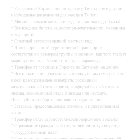
Разрешение Управления по туризму Тибета и все другие
необходимые разрешения для въезда в Тибет;
Мягкие спальные места в поезде от Ланьчжоу до Лхасы;
Все входные билеты на достопримечательности, указанные
в маршруте;
Опытный русскоговорящий местный гид;
Лицензированный туристический транспорт в
соответствии с размером группы и сезоном, как того требует
маршрут, включая бензин и плату за парковку;
Трансфер от границы в Гиронге до Катманду на джипе;
Все проживания, указанные в маршруте; вы сами решаете,
какой класс размещения выбрать: роскошный
международный отель 5 звезд, комфортабельный отель 4
звезды, экономичный отель 3 звезды или гестхаус.
Пожалуйста, сообщите нам ваши предпочтения;
Завтраки, предоставляемые отелями, и приветственный
ужин;
Трансфер от/до аэропорта/железнодорожного вокзала;
Страхование гражданской ответственности туроператора;
Государственный налог;
Стоимость экспресс-доставки разрешения (например, SF