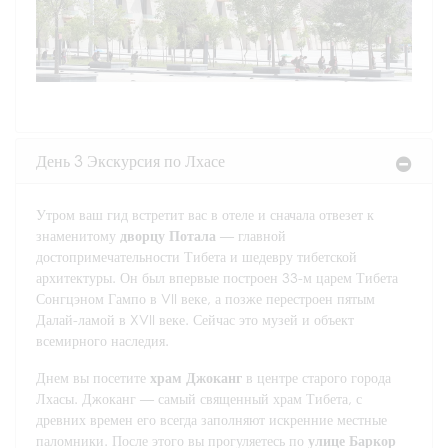
День 3 Экскурсия по Лхасе
Утром ваш гид встретит вас в отеле и сначала отвезет к
знаменитому
дворцу Потала
— главной
достопримечательности Тибета и шедевру тибетской
архитектуры. Он был впервые построен 33-м царем Тибета
Сонгцэном Гампо в VII веке, а позже перестроен пятым
Далай-ламой в XVII веке. Сейчас это музей и объект
всемирного наследия.
Днем вы посетите
храм Джоканг
в центре старого города
Лхасы. Джоканг — самый священный храм Тибета, с
древних времен его всегда заполняют искренние местные
паломники. После этого вы прогуляетесь по
улице Баркор