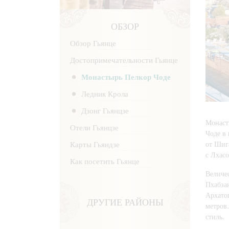
ОБЗОР
Обзор Гьянце
Достопримечательности Гьянце
Монастырь Пелкор Чоде
Ледник Крола
Дзонг Гьянцзе
Монаст
Отели Гьянцзе
Чоде в
от Шиг
Карты Гьяндзе
с Лхасо
Как посетить Гьянце
Величе
Пхабза
Архатов
ДРУГИЕ РАЙОНЫ
метров
стиль.