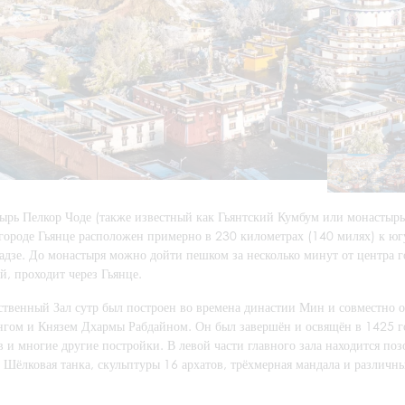
ырь Пелкор Чоде (также известный как Гьянтский Кумбум или монастырь
 городе Гьянце расположен примерно в 230 километрах (140 милях) к югу
адзе. До монастыря можно дойти пешком за несколько минут от центра г
й, проходит через Гьянце.
ственный Зал сутр был построен во времена династии Мин и совместно 
нгом и Князем Дхармы Рабдайном. Он был завершён и освящён в 1425 год
 и многие другие постройки. В левой части главного зала находится по
. Шёлковая танка, скульптуры 16 архатов, трёхмерная мандала и различ