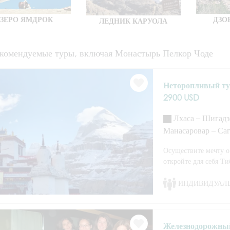
ЗЕРО ЯМДРОК
ДЗО
ЛЕДНИК КАРУОЛА
комендуемые туры, включая Монастырь Пелкор Чоде
Неторопливый тур
2900 USD
Лхаса – Шигадзе
Манасаровар – Саг
Осуществите мечту о
откройте для себя Т
ИНДИВИДУАЛ
Железнодорожный