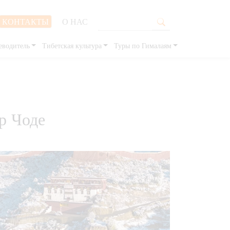
КОНТАКТЫ
О НАС
еводитель
Тибетская культура
Туры по Гималаям
р Чоде