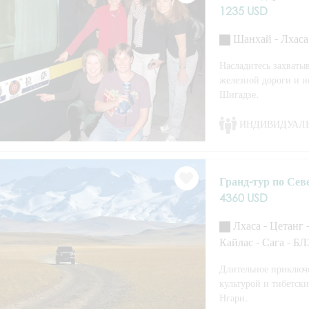
1235 USD
Шанхай - Лхаса 
Насладитесь захват
железной дороги и и
Шигадзе.
ИНДИВИДУАЛ
Гранд-тур по Се
4360 USD
Лхаса - Цетанг -
Кайлас - Сага - БЛ
Длительное приключе
культурой и тибетск
Нгари.