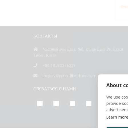
Отве
КОНТАКТЫ
Частный дом Дава, №8, улица Данг Ре, Лхаса,
Тибет, Китай
+86 18583346229
inquiry@greattibettour.com
About co
СВЯЗАТЬСЯ С НАМИ
We use cook
provide so
advertisem
Learn mor