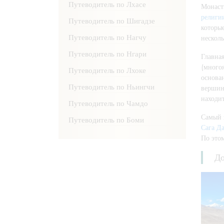
Путеводитель по Лхасе
Монаст
религии
Путеводитель по Шигадзе
которы
Путеводитель по Нагчу
нескол
Путеводитель по Нгари
Главна
(многоя
Путеводитель по Лхоке
основа
Путеводитель по Ньингчи
вершине
находит
Путеводитель по Чамдо
Самый 
Путеводитель по Боми
Сага Д
По это
До