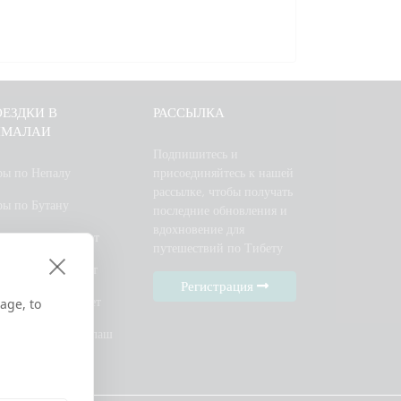
ЕЗДКИ В
РАССЫЛКА
ИМАЛАИ
Подпишитесь и
ры по Непалу
присоединяйтесь к нашей
рассылке, чтобы получать
ры по Бутану
последние обновления и
вдохновение для
ры Непал — Тибет
путешествий по Тибету
ры Бутан — Тибет
Регистрация
тан, Непал и Тибет
age, to
ломничество Кайлаш
26