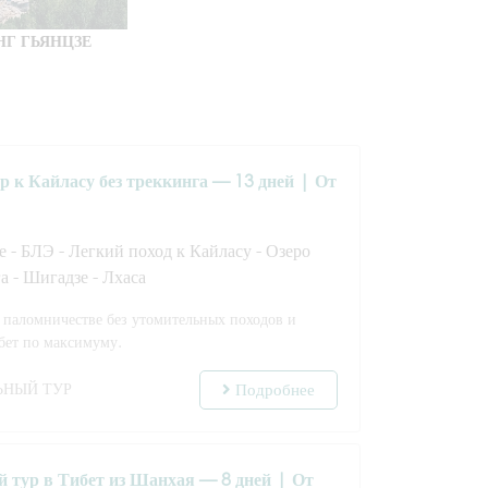
НГ ГЬЯНЦЗЕ
 к Кайласу без треккинга — 13 дней | От
 - БЛЭ - Легкий поход к Кайласу - Озеро
а - Шигадзе - Лхаса
 паломничестве без утомительных походов и
ибет по максимуму.
ЬНЫЙ ТУР
Подробнее
 тур в Тибет из Шанхая — 8 дней | От