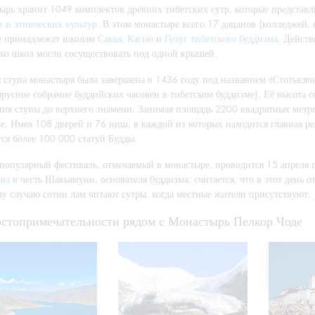
ырь хранит 1049 комплектов древних тибетских сутр, которые представ
 и этнических культур
. В этом монастыре всего 17 дацанов (колледжей,
е принадлежат школам
Сакья
,
Кагью
и
Гелуг
тибетского буддизма
. Действ
ько школ могли сосуществовать под одной крышей.
я ступа монастыря была завершена в 1436 году под названием «Стотысяч
русное собрание буддийских часовен в тибетском буддизме). Её высота со
ния ступы до верхнего знамени. Занимая площадь 2200 квадратных метро
. Имея 108 дверей и 76 ниш, в каждой из которых находится главная рел
ся более 100 000 статуй Будды.
популярный фестиваль, отмечаемый в монастыре, проводится 15 апреля 
ава
в честь Шакьямуни, основателя буддизма; считается, что в этот день от
му случаю сотни лам читают сутры, когда местные жители присутствуют.
стопримечательности рядом с Монастырь Пелкор Чоде