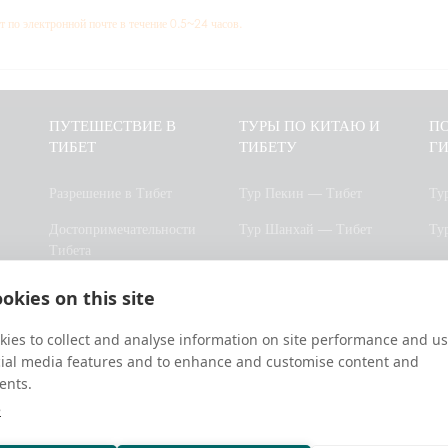
т по электронной почте в течение 0.5~24 часов.
ПУТЕШЕСТВИЕ В
ТУРЫ ПО КИТАЮ И
ПО
ТИБЕТ
ТИБЕТУ
Г
Разрешение в Тибет
Тур Пекин — Тибет
Ту
Достопримечательности
Тур Шанхай — Тибет
Ту
Тибета
Тур Чэнду — Тибет
Ту
Погода в Тибете
okies on this site
Тур Сиань — Тибет
Ту
Отели Тибета
Тур Сининь — Тибет
Бу
ies to collect and analyse information on site performance and us
Часто задаваемые
cial media features and to enhance and customise content and
Тур Юньнань — Тибет
Па
вопросы
ents.
20
e
Карта Тибета