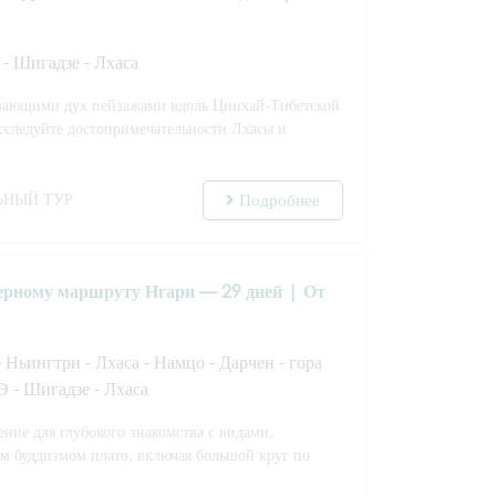
- Шигадзе - Лхаса
ывающими дух пейзажами вдоль Цинхай-Тибетской
сследуйте достопримечательности Лхасы и
ЬНЫЙ ТУР
Подробнее
верному маршруту Нгари — 29 дней | От
 Ньингтри - Лхаса - Намцо - Дарчен - гора
Э - Шигадзе - Лхаса
ние для глубокого знакомства с видами,
им буддизмом плато, включая большой круг по