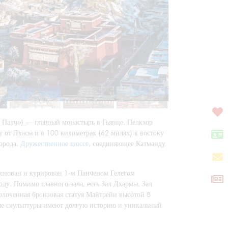
 Палчо) — главный монастырь в Гьянце. Пелкхор
 от Лхасы и в 100 километрах (62 милях) к востоку
орода.
Дружественное шоссе
, соединяющее Катманду
основан и курирован 1-м Панченом Гелегом
у. Помимо главного зала, есть Зал Дхармы, Зал
золоченная бронзовая статуя Майтрейи высотой 8
ные скульптуры имеют долгую историю и уникальный