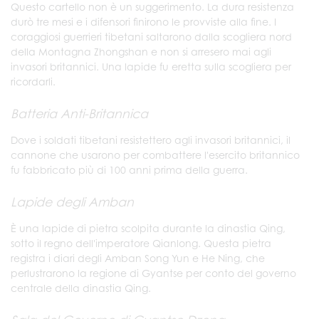
Questo cartello non è un suggerimento. La dura resistenza
durò tre mesi e i difensori finirono le provviste alla fine. I
coraggiosi guerrieri tibetani saltarono dalla scogliera nord
della Montagna Zhongshan e non si arresero mai agli
invasori britannici. Una lapide fu eretta sulla scogliera per
ricordarli.
Batteria Anti-Britannica
Dove i soldati tibetani resistettero agli invasori britannici, il
cannone che usarono per combattere l'esercito britannico
fu fabbricato più di 100 anni prima della guerra.
Lapide degli Amban
È una lapide di pietra scolpita durante la dinastia Qing,
sotto il regno dell'imperatore Qianlong. Questa pietra
registra i diari degli Amban Song Yun e He Ning, che
perlustrarono la regione di Gyantse per conto del governo
centrale della dinastia Qing.