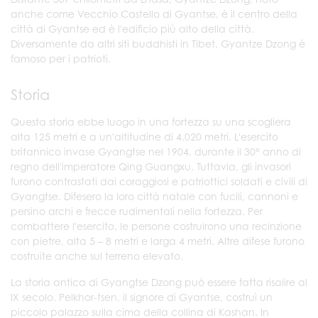
anche come Vecchio Castello di Gyantse, è il centro della
città di Gyantse ed è l'edificio più alto della città.
Diversamente da altri siti buddhisti in Tibet, Gyantze Dzong è
famoso per i patrioti.
Storia
Questa storia ebbe luogo in una fortezza su una scogliera
alta 125 metri e a un'altitudine di 4.020 metri. L'esercito
britannico invase Gyangtse nel 1904, durante il 30° anno di
regno dell'imperatore Qing Guangxu. Tuttavia, gli invasori
furono contrastati dai coraggiosi e patriottici soldati e civili di
Gyangtse. Difesero la loro città natale con fucili, cannoni e
persino archi e frecce rudimentali nella fortezza. Per
combattere l'esercito, le persone costruirono una recinzione
con pietre, alta 5 – 8 metri e larga 4 metri. Altre difese furono
costruite anche sul terreno elevato.
La storia antica di Gyangtse Dzong può essere fatta risalire al
IX secolo. Pelkhor-tsen, il signore di Gyantse, costruì un
piccolo palazzo sulla cima della collina di Kashan. In