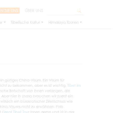
N SIE UNS
ÜBER UNS
er
Tibetische Kultur
Himalaya Touren
in gültiges China-Visum. Ein Visum für
eicht zu bekommen, aber es ist wichtig,
Tibet im
ische Botschaft von Ihnen verlangen, die
ber hier in Lhasa brauchen wir zuerst ein
rklich ein bürokratischer Zirkelschluss wie
China-Visums nicht zu erwähnen. Falls
ft
Great Tibet Tour
Ihnen gerne und ist in der