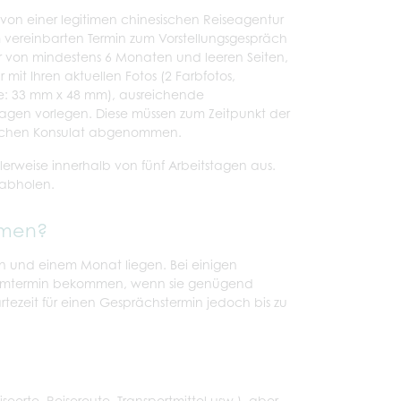
von einer legitimen chinesischen Reiseagentur
 vereinbarten Termin zum Vorstellungsgespräch
er von mindestens 6 Monaten und leeren Seiten,
mit Ihren aktuellen Fotos (2 Farbfotos,
e: 33 mm x 48 mm), ausreichende
agen vorlegen. Diese müssen zum Zeitpunkt der
sischen Konsulat abgenommen.
erweise innerhalb von fünf Arbeitstagen aus.
 abholen.
mmen?
n und einem Monat liegen. Bei einigen
isumtermin bekommen, wenn sie genügend
ezeit für einen Gesprächstermin jedoch bis zu
iseorte, Reiseroute, Transportmittel usw.), aber