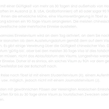
a mit einer Gültigkeit von mehr als 30 Tagen sind außerhalb vo
aften im Ausland (z. B. USA, Großbritannien) oft 60 oder sogar 90
t Ihnen die erhebliche Mühe, eine Visumsverlängerung in Tibet z
ng können ein 90-Tage-Visum arrangieren. Die meisten chinesis
e zweifache oder mehrfache Einreise ausstellen.
 normales Einreisevisum wird an dem Tag aktiviert, an dem Sie na
vier Monaten ab dem Ausstellungsdatum gemäß dem auf dem V
. Es gibt einige Verwirrung über die Gültigkeit chinesischer Visa
tum 'gültig bis', aber bei den meisten 30-Tage-Visa ist dies tatsä
sen müssen, nicht das Ablaufdatum des Visums. Langzeitvisa werden
r Einreise. Daher ist es sinnlos, ein solches Visum zu früh vor de
Zweifelsfall bei der Botschaft nach.
e Reise nach Tibet ist mit einem Studentenvisum (X), einem Aufent
) usw. möglich, jedoch nicht mit einem Journalistenvisum (J).
risten mit gewöhnlichen Pässen der Vereinigten Arabischen Emirat
ürfen für bis zu 30 Tage ohne Visum zu touristischen Zwecken o
en.