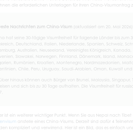
Ihnen die erforderlichen Unterlagen für Ihren China-Visumantrag z
este Nachrichten zum China-Visum
(aktualisiert am 20. Mai 2026)
na hat seine 30-tägige Visumfreiheit für folgende Länder bis zum 
nkreich, Deutschland, Italien, Niederlande, Spanien, Schweiz, Sch
emburg, Australien, Neuseeland, Vereinigtes Königreich, Kanada, 
wenien, Slowakei, Norwegen, Finnland, Dänemark, Island, Monaco
garien, Rumänien, Kroatien, Montenegro, Nordmazedonien, Malta, E
entinien, Chile, Peru, Uruguay, Saudi-Arabien, Oman, Kuwait und
über hinaus können auch Bürger von Brunei, Malaysia, Singapur,
reisen und sich bis zu 30 Tage aufhalten. Die Visumfreiheit für russ
7.
er ist ein weiterer wichtiger Punkt. Wenn Sie aus Nepal nach Tibet
envisum
anstelle eines China-Visums. Derzeit sind dafür 4 Teilnehm
den kompliziert und verwirrend. Hier ist ein Bild, das es einfach u