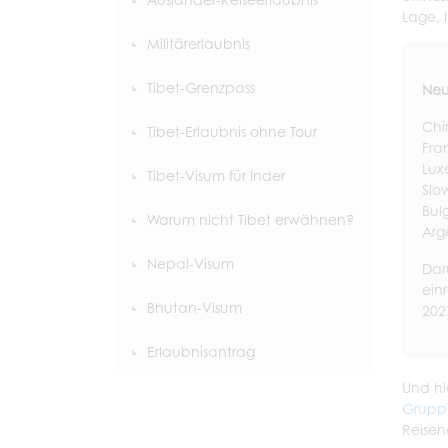
Lage, 
Militärerlaubnis
Tibet-Grenzpass
Neu
Chi
Tibet-Erlaubnis ohne Tour
Fra
Lux
Tibet-Visum für Inder
Slo
Bul
Warum nicht Tibet erwähnen?
Arg
Nepal-Visum
Dar
ein
Bhutan-Visum
202
Erlaubnisantrag
Und hi
Grupp
Reisen