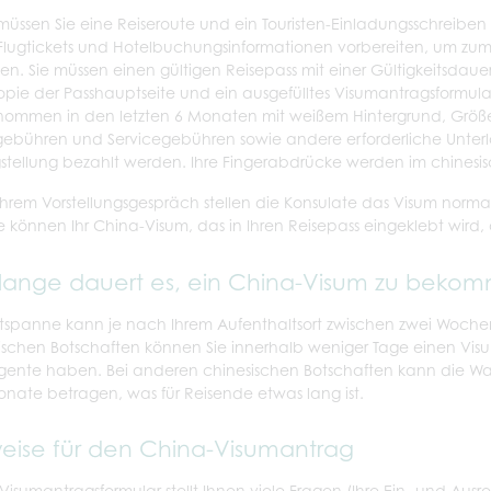
üssen Sie eine Reiseroute und ein Touristen-Einladungsschreiben 
Flugtickets und Hotelbuchungsinformationen vorbereiten, um zum
en. Sie müssen einen gültigen Reisepass mit einer Gültigkeitsdau
opie der Passhauptseite und ein ausgefülltes Visumantragsformular 
ommen in den letzten 6 Monaten mit weißem Hintergrund, Größ
ebühren und Servicegebühren sowie andere erforderliche Unterl
stellung bezahlt werden. Ihre Fingerabdrücke werden im chine
hrem Vorstellungsgespräch stellen die Konsulate das Visum normal
e können Ihr China-Visum, das in Ihren Reisepass eingeklebt wird,
lange dauert es, ein China-Visum zu beko
itspanne kann je nach Ihrem Aufenthaltsort zwischen zwei Woche
ischen Botschaften können Sie innerhalb weniger Tage einen V
gente haben. Bei anderen chinesischen Botschaften kann die Wart
onate betragen, was für Reisende etwas lang ist.
eise für den China-Visumantrag
 Visumantragsformular stellt Ihnen viele Fragen (Ihre Ein- und Ausre