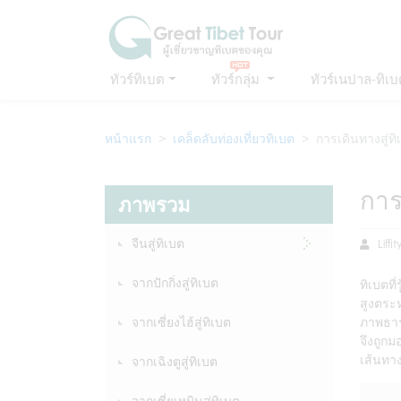
ทัวร์ทิเบต
ทัวร์กลุ่ม
ทัวร์เนปาล-ทิเ
หน้าแรก
เคล็ดลับท่องเที่ยวทิเบต
การเดินทางสู่ท
การ
ภาพรวม
จีนสู่ทิเบต
Liffit
จากปักกิ่งสู่ทิเบต
ทิเบตที
สูงตระ
จากเซี่ยงไฮ้สู่ทิเบต
ภาพธารน
จึงถูก
เส้นทา
จากเฉิงตูสู่ทิเบต
จากเซี่ยเหมินสู่ทิเบต