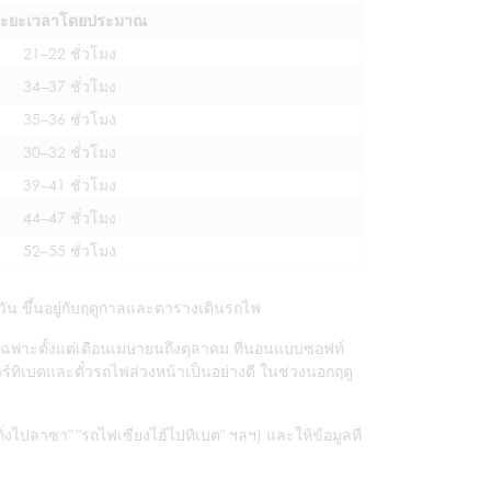
ระยะเวลาโดยประมาณ
21–22 ชั่วโมง
34–37 ชั่วโมง
35–36 ชั่วโมง
30–32 ชั่วโมง
39–41 ชั่วโมง
44–47 ชั่วโมง
52–55 ชั่วโมง
วัน ขึ้นอยู่กับฤดูกาลและตารางเดินรถไฟ
ยเฉพาะตั้งแต่เดือนเมษายนถึงตุลาคม ที่นอนแบบซอฟท์
วร์ทิเบตและตั๋วรถไฟล่วงหน้าเป็นอย่างดี ในช่วงนอกฤดู
่งไปลาซา" "รถไฟเซี่ยงไฮ้ไปทิเบต" ฯลฯ) และให้ข้อมูลที่