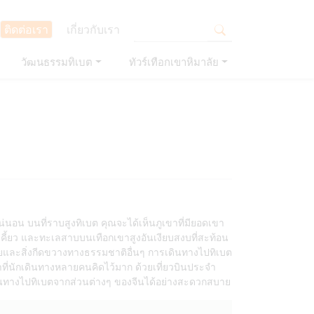
ติดต่อเรา
เกี่ยวกับเรา
วัฒนธรรมทิเบต
ทัวร์เทือกเขาหิมาลัย
แน่นอน บนที่ราบสูงทิเบต คุณจะได้เห็นภูเขาที่มียอดเขา
คี้ยว และทะเลสาบบนเทือกเขาสูงอันเงียบสงบที่สะท้อน
ลัยและสิ่งกีดขวางทางธรรมชาติอื่นๆ การเดินทางไปทิเบต
ที่นักเดินทางหลายคนคิดไว้มาก ด้วยเที่ยวบินประจำ
ินทางไปทิเบตจากส่วนต่างๆ ของจีนได้อย่างสะดวกสบาย