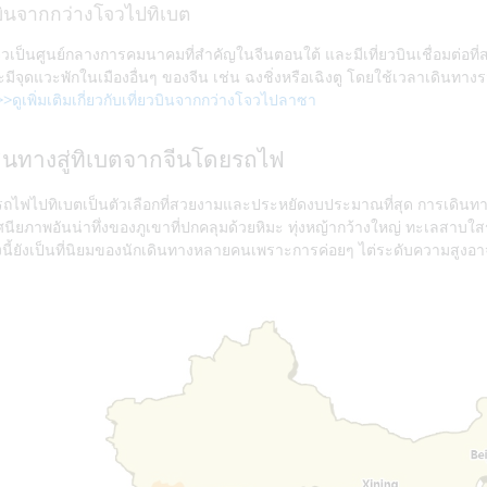
วบินจากกว่างโจวไปทิเบต
วเป็นศูนย์กลางการคมนาคมที่สำคัญในจีนตอนใต้ และมีเที่ยวบินเชื่อมต่อที
ีจุดแวะพักในเมืองอื่นๆ ของจีน เช่น ฉงชิ่งหรือเฉิงตู โดยใช้เวลาเดินทางร
>>ดูเพิ่มเติมเกี่ยวกับเที่ยวบินจากกว่างโจวไปลาซา
ดินทางสู่ทิเบตจากจีนโดยรถไฟ
งรถไฟไปทิเบตเป็นตัวเลือกที่สวยงามและประหยัดงบประมาณที่สุด การเดินทาง
นียภาพอันน่าทึ่งของภูเขาที่ปกคลุมด้วยหิมะ ทุ่งหญ้ากว้างใหญ่ ทะเลสาบใส
งนี้ยังเป็นที่นิยมของนักเดินทางหลายคนเพราะการค่อยๆ ไต่ระดับความสูง