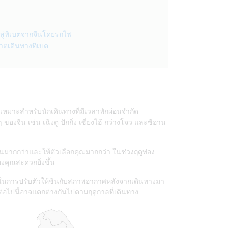
สู่ทิเบตจากจีนโดยรถไฟ
าตเดินทางทิเบต
งเหมาะสำหรับนักเดินทางที่มีเวลาพักผ่อนจำกัด
งจีน เช่น เฉิงตู ปักกิ่ง เซี่ยงไฮ้ กว่างโจว และซีอาน
วันมากกว่าและให้ตัวเลือกคุณมากกว่า ในช่วงฤดูท่อง
องคุณสะดวกยิ่งขึ้น
วลาในการปรับตัวให้ชินกับสภาพอากาศหลังจากเดินทางมา
งต่อไปนี้อาจแตกต่างกันไปตามฤดูกาลที่เดินทาง