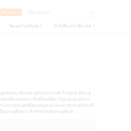
ติดต่อเรา
เกี่ยวกับเรา
วัฒนธรรมทิเบต
ทัวร์เทือกเขาหิมาลัย
งดูดนักท่องเที่ยวหลายล้านคนจากทั่วโลกทุกปี มีประตู
ิ่มต้นที่สะดวกและเป็นที่นิยมที่สุด ในฐานะศูนย์กลาง
ินระหว่างประเทศที่อุดมสมบูรณ์และสภาพการเดินทางที่
เป็นประตูที่เหมาะสำหรับนักเดินทางสู่ทิเบต