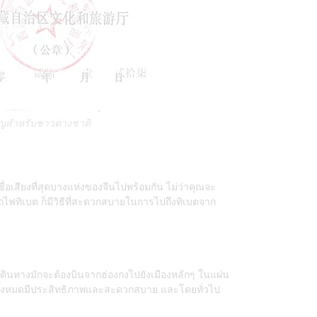
ญสำหรับชาวต่างชาติ
่อเสียงที่สุดบางแห่งของจีนไปพร้อมกัน ไม่ว่าคุณจะ
บรถไฟทิเบต ก็มีวิธีที่สะดวกสบายในการไปถึงทิเบตจาก
ักเดินทางมักจะต้องบินจากฮ่องกงไปยังเมืองหลักๆ ในแผ่น
ั้งหมดมีประสิทธิภาพและสะดวกสบาย และโดยทั่วไป