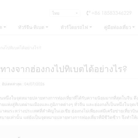
+86 18583346229
บต
ทัวร์จีน-ทิเบต
ทัวร์โดยรถไฟ
คู่มือท่องเที่ยว
กงไปทิเบตได้อย่างไร?
นทางจากฮ่องกงไปทิเบตได้อย่างไร?
อัปเดตล่าสุด : 04/07/2026
็นหนึ่งในจุดหมายปลายทางการท่องเที่ยวที่ได้รับความนิยมมากที่สุดในจีน ดึ
ยแห่งสู่ทิเบตผ่านเมืองและภูมิภาคต่างๆ ทั่วจีน และฮ่องกงก็เป็นหนึ่งในจุดเร
าคมระหว่างประเทศที่สำคัญในเอเชีย ฮ่องกงไม่เพียงแต่มีเครือข่ายเที่ยวบ
ายเท่านั้น แต่ยังเป็นจุดหมายปลายทางการท่องเที่ยวที่มีชีวิตชีวา จึงทำให้