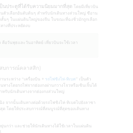
เป็นประตูที่ได้รับความนิยมมากที่สุด
โดยมีเที่ยวบิน
งเป็นตัวเลือกอันดับต้นๆ สำหรับนักเดินทางส่วนใหญ่ ซีอาน
กสั้นๆ ในแผ่นดินใหญ่ของจีน ในขณะที่ฉงชิ่วมักถูกเลือก
ินทางที่ประหยัดงบ
ว คือวันพุธและวันอาทิตย์ เที่ยวบินจะใช้เวลา
ระสบการณ์คลาสสิก)
นระหว่าง “เครื่องบิน +
รถไฟชิงไห่-ทิเบต
” เป็นตัว
ดินทางโดยรถไฟจากฮ่องกงผ่านกวางโจวหรือเซินเจิ้นได้
สำหรับนักเดินทางจากฮ่องกงส่วนใหญ่
หนิง จากนั้นเดินทางต่อด้วยรถไฟชิงไห่-ทิเบตไปยังลาซา
ี่สุด โดยให้ประสบการณ์ที่สมบูรณ์ที่สุดของเส้นทาง
ยืดหยุ่นกว่า และช่วยให้นักเดินทางได้ใช้เวลาในแผ่นดิน
้