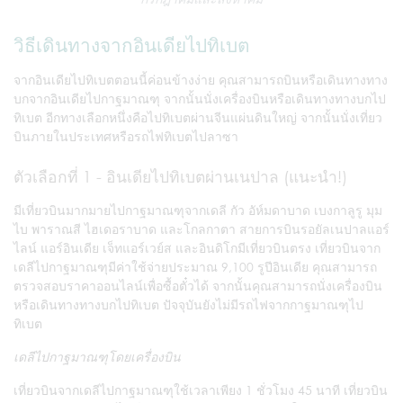
วิธีเดินทางจากอินเดียไปทิเบต
จากอินเดียไปทิเบตตอนนี้ค่อนข้างง่าย คุณสามารถบินหรือเดินทางทาง
บกจากอินเดียไปกาฐมาณฑุ จากนั้นนั่งเครื่องบินหรือเดินทางทางบกไป
ทิเบต อีกทางเลือกหนึ่งคือไปทิเบตผ่านจีนแผ่นดินใหญ่ จากนั้นนั่งเที่ยว
บินภายในประเทศหรือรถไฟทิเบตไปลาซา
ตัวเลือกที่ 1 - อินเดียไปทิเบตผ่านเนปาล (แนะนำ!)
มีเที่ยวบินมากมายไปกาฐมาณฑุจากเดลี กัว อัห์มดาบาด เบงกาลูรู มุม
ไบ พาราณสี ไฮเดอราบาด และโกลกาตา สายการบินรอยัลเนปาลแอร์
ไลน์ แอร์อินเดีย เจ็ทแอร์เวย์ส และอินดิโกมีเที่ยวบินตรง เที่ยวบินจาก
เดลีไปกาฐมาณฑุมีค่าใช้จ่ายประมาณ 9,100 รูปีอินเดีย คุณสามารถ
ตรวจสอบราคาออนไลน์เพื่อซื้อตั๋วได้ จากนั้นคุณสามารถนั่งเครื่องบิน
หรือเดินทางทางบกไปทิเบต ปัจจุบันยังไม่มีรถไฟจากกาฐมาณฑุไป
ทิเบต
เดลีไปกาฐมาณฑุโดยเครื่องบิน
เที่ยวบินจากเดลีไปกาฐมาณฑุใช้เวลาเพียง 1 ชั่วโมง 45 นาที เที่ยวบิน