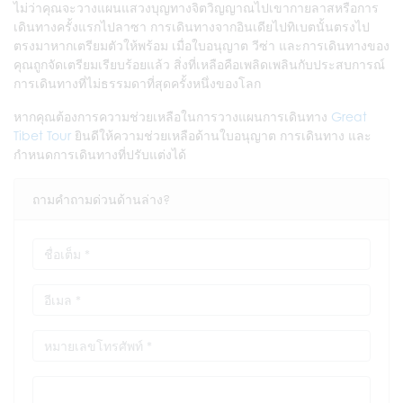
ไม่ว่าคุณจะวางแผนแสวงบุญทางจิตวิญญาณไปเขากายลาสหรือการ
เดินทางครั้งแรกไปลาซา การเดินทางจากอินเดียไปทิเบตนั้นตรงไป
ตรงมาหากเตรียมตัวให้พร้อม เมื่อใบอนุญาต วีซ่า และการเดินทางของ
คุณถูกจัดเตรียมเรียบร้อยแล้ว สิ่งที่เหลือคือเพลิดเพลินกับประสบการณ์
การเดินทางที่ไม่ธรรมดาที่สุดครั้งหนึ่งของโลก
หากคุณต้องการความช่วยเหลือในการวางแผนการเดินทาง
Great
Tibet Tour
ยินดีให้ความช่วยเหลือด้านใบอนุญาต การเดินทาง และ
กำหนดการเดินทางที่ปรับแต่งได้
ถามคำถามด่วนด้านล่าง?