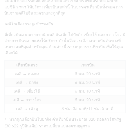
อินเดีย อาเอโรฟลอต ออลนิปปอนแอร์เวย์ส บริติชแอร์เวย์ส คาเธ่ย์
แปซิฟิก ฯลฯ ให้บริการเที่ยวบินเหล่านี้ ในบรรดาเที่ยวบินทั้งหมด การ
บินจากเดลีไปจีนสะดวกและถูกที่สุด
เดลีไปเมืองประตูเข้าของจีน
มีเที่ยวบินมากมายจากนิวเดลี อินเดีย ไปปักกิ่ง เซี่ยงไฮ้ และกวางโจว มี
สายการบินหลายแห่งให้บริการ ดังนั้นจึงควรเลือกสนามบินต้นทางที่
เหมาะสมที่สุดสำหรับคุณ ด้านล่างนี้เราระบุตารางเที่ยวบินเพื่อให้คุณ
เลือกได้
เที่ยวบินตรง
เวลาบิน
เดลี → ฮ่องกง
5 ชม. 20 นาที
เดลี → ปักกิ่ง
6 ชม. 20 นาที
เดลี → เซี่ยงไฮ้
6 ชม. 10 นาที
เดลี → กวางโจว
5 ชม. 20 นาที
เดลี → เฉิงตู
8 ชม. 35 นาที/11 ชม. 5 นาที
หากคุณเลือกบินไปปักกิ่ง ค่าเที่ยวบินประมาณ 320 ดอลลาร์สหรัฐ
(30,622 รูปีอินเดีย) ราคาเปลี่ยนแปลงตามฤดูกาล