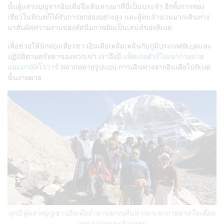
นั้นผู้แสวงบุญจากอินเดียจึงเดินทางมาที่นี่เป็นประจำ อีกทั้งการท่อง
เที่ยวในทิเบตก็ได้รับการยกย่องอย่างสูง และผู้คนจำนวนมากเดินทาง
มาสัมผัสความงามของทัศนียภาพอันเป็นเสน่ห์ของทิเบต
เพื่อช่วยให้นักท่องเที่ยวชาวอินเดียเพลิดเพลินกับภูมิประเทศทิเบตและ
ปฏิบัติตามศรัทธาของพวกเขา เราจึงมี
แพ็คเกจทัวร์ไปเขากายลาส
และมานัสโรวาร์
หลากหลายรูปแบบ การเดินทางจากอินเดียไปทิเบต
นั้นง่ายดาย
ทุกปี ผู้แสวงบุญชาวอินเดียจำนวนมากเดินทางมาเขากายลาสในเดือน
กรกฎาคมและสิงหาคม