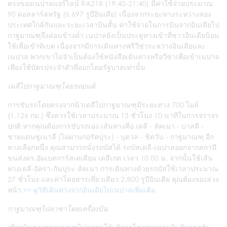
ตรงของเนปาลแอร์ไลน์ RA218 (19:40-21:40) มีค่าใช้จ่ายประมาณ
90 ดอลลาร์สหรัฐ (6,697 รูปีอินเดีย) เนื่องจากระยะทางระหว่างสอง
ประเทศใกล้กันและระยะเวลาบินสั้น ค่าใช้จ่ายในการบินจากอินเดียไป
กาฐมาณฑุจึงค่อนข้างต่ำ เนปาลยังเป็นประตูทางเข้าที่ชาวอินเดียนิยม
ใช้เพื่อเข้าทิเบต เนื่องจากมีการเดินทางฟรีวีซ่าระหว่างอินเดียและ
เนปาล พวกเขาไม่จำเป็นต้องใช้หนังสือเดินทางหรือวีซ่าเพื่อเข้าเนปาล
เพียงใช้บัตรประจำตัวที่ออกโดยรัฐบาลเท่านั้น
เดลีไปกาฐมาณฑุโดยรถยนต์
การขับรถโดยตรงจากนิวเดลีไปกาฐมาณฑุมีระยะทาง 700 ไมล์
(1,126 กม.) ซึ่งควรใช้เวลาประมาณ 13 ชั่วโมง 10 นาทีในการจราจร
ปกติ หากคุณต้องการขับรถเอง เส้นทางคือ เดลี - ลัคเนา - บาสตี -
ชายแดนซูเนาลี (ไม่ผ่านกอรัคปุระ) - บุตวล - ชิตวัน - กาฐมาณฑุ อีก
ทางเลือกหนึ่ง คุณสามารถนั่งรถบัสได้ รถบัสเดลี-เนปาลออกจากสถานี
ขนส่งดร.อัมเบดการ์สเตเดียม เดลีเกต เวลา 10.00 น. จากนั้นใช้เส้น
ทางเดลี-อัครา-กันปุระ-ลัคเนา การเดินทางด้วยรถบัสใช้เวลาประมาณ
27 ชั่วโมง และค่าโดยสารเที่ยวเดียว 2,800 รูปีอินเดีย คุณต้องจองล่วง
หน้า
>> ดูวิธีเดินทางจากอินเดียไปเนปาลเพิ่มเติม
กาฐมาณฑุไปลาซาโดยเครื่องบิน