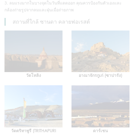
ลมแรงมากในบางจุดในวันที่แดดออก คุณควรป้องกันตัวเองและ
กล้องถ่ายรูปจากลมและฝุ่นเมื่อถ่ายภาพ
สถานที่ใกล้ ซานดา คลายฟอเรสต์
วัดโทลิง
อาณาจักรกูเก่ (ซาปารัง)
วัดตริทาพูรี (TRITHAPURI
ดาร์เชน