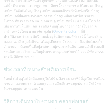
ชีวา เมื่อเข้าไปในซานดา คุณจะพบว่าดินแดนตั้งตระหง่านสองฝั่ง
แม่น้ำช้างชวน (Changquan) ที่คดเคี้ยวยาวกว่า 5 กิโลเมตร บ้างดู
เหมือนวัดอันยิ่งใหญ่ บ้างดูเหมือนหอคอยเฝ้าระวังที่เคร่งขรึม บ้างดู
เหมือนเจดีย์สูงตระหง่านอันงดงาม บ้างดูเหมือนวังหรือปราสาท
โบราณที่หรูหราที่สุด และบางส่วนดูเหมือนสัตว์ เช่น ม้า สิงโต หรือ
เสือ การเดินในดินแดน ราวกับเดินอยู่ในซากอาณาจักรโบราณที่
รกร้างแต่ยิ่งใหญ่ อาณาจักรกู่เก๋อ (
Guge Kingdom
) ที่มี
ประวัติศาสตร์หลายพันปี เคยตั้งอยู่ในดินแดนมหัศจรรย์นี้ โครงสร้าง
ของอาณาจักรกู่เก๋อมีขนาดใหญ่เทียบเท่าวังโปตาลา ปัจจุบันยังพบถ้ำ
จำนวนมากที่เคยเป็นที่อยู่อาศัยของผู้คน ภายในดินแดนเหล่านี้ ยังคงมี
งานศิลปะและโบราณวัตถุจำนวนมากถูกเก็บรักษาไว้ รวมถึงจิตรกรรม
ฝาผนังที่มีค่ามากมาย
ช่วงเวลาที่เหมาะสำหรับการเยือน
โดยทั่วไป ฤดูใบไม้ผลิและฤดูใบไม้ร่วงคือช่วงเวลาที่ดีที่สุดในการเยือน
ซานดา คลายฟอเรสต์ และคุณควรหลีกเลี่ยงช่วงฤดูฝน รถเสียได้ง่าย
ในช่วงฤดูฝนเพราะถนนลื่น
วิธีการเดินทางไปซานดา คลายฟอเรสต์