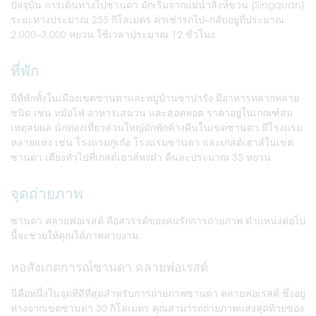
ปัจจุบัน การเดินทางไปซานดา มักเริ่มจากแม่น้ำสิงห์ชวน (Singquan)
ระยะทางประมาณ 255 กิโลเมตร ค่าเช่ารถไป–กลับอยู่ที่ประมาณ
2,000–3,000 หยวน ใช้เวลาประมาณ 12 ชั่วโมง
ที่พัก
มีที่พักทั้งในเมืองเขตซานดาและหมู่บ้านซาปารัง มีอาหารหลากหลาย
ชนิด เช่น หม้อไฟ อาหารเสฉวน และฮอตพอต ราคาอยู่ในเกณฑ์สม
เหตุสมผล นักท่องเที่ยวส่วนใหญ่มักพักค้างคืนในเขตซานดา มีโรงแรม
หลายแห่ง เช่น โรงแรมกู่เก๋อ โรงแรมซานดา และเกสต์เฮาส์ในเขต
ซานดา เตียงทั่วไปที่เกสต์เฮาส์หงด๋า คืนละประมาณ 35 หยวน
จุดถ่ายภาพ
ซานดา คลายฟอเรสต์ คือสวรรค์ของคนรักการถ่ายภาพ ตำแหน่งต่อไป
นี้จะช่วยให้คุณได้ภาพสวยงาม
หอสังเกตการณ์ซานดา คลายฟอเรสต์
นี่คือหนึ่งในจุดที่ดีที่สุดสำหรับการถ่ายภาพซานดา คลายฟอเรสต์ ซึ่งอยู่
ห่างจากเขตซานดา 30 กิโลเมตร คุณสามารถถ่ายภาพแสงสุดท้ายของ