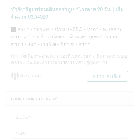
ทัวร์งารีลูปพร้อมเดินคอร่าภูเขาไกรลาส 20 วัน | เริ่ม
ต้นจาก USD4020
ลาซ่า - กยานเซ - ซีกาเซ - EBC - ซากา - ทะเลสาบ
มานาสาโรวาร์ - ดาร์เชน - เดินคอร่าภูเขาไกรลาส -
ซาดา - เกเก - เกอร์เซ - ซีกาเซ - ลาซ่า
สัมผัสทัศนียภาพอันงดงามของทิเบตตะวันตก เดินทางแสวงบุญ
คอร่า 3 วัน และสำรวจอารยธรรมที่สาบสูญแห่งงารี
ทัวร์ส่วนตัว
ดูรายละเอียด
ถามคำถามด่วนด้านล่าง?