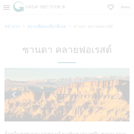
GREAT TIBET TOUR ®
ติดต่อ
หน้าแรก
สถานที่ท่องเที่ยวทิเบต
ซานดา คลายฟอเรสต์
ซานดา คลายฟอเรสต์
ตั้งอยู่ในเขตซานดา มณฑลงารี ของทิเบต ประเทศจีน ซานดา คลาย