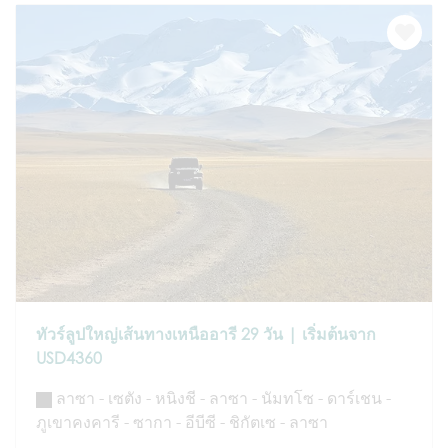
ทัวร์ลูปใหญ่เส้นทางเหนืออารี 29 วัน | เริ่มต้นจาก
USD4360
ลาซา - เซตัง - หนิงชี - ลาซา - นัมทโซ - ดาร์เชน -
ภูเขาคงคารี - ซากา - อีบีซี - ชิกัตเซ - ลาซา