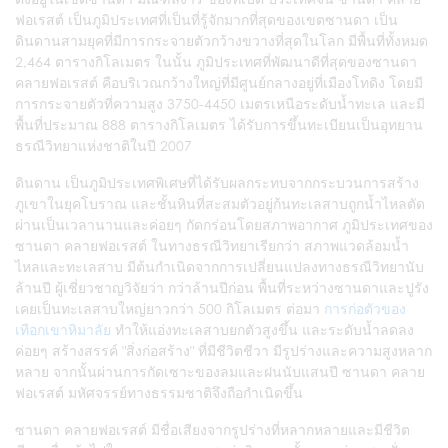
ฟอเรสต์ เป็นภูมิประเทศที่เป็นที่รู้จักมากที่สุดของเขตซานดา เป็น
ดินดานสามยุคที่มีการกระจายตัวกว้างขวางที่สุดในโลก มีพื้นที่ทั้งหมด
2,464 ตารางกิโลเมตร ในนั้น ภูมิประเทศที่พัฒนาดีที่สุดของซานดา
คลายฟอเรสต์ คือบริเวณกว้างใหญ่ที่มีศูนย์กลางอยู่ที่เมืองโทดิง โดยมี
การกระจายตัวที่ความสูง 3750-4450 เมตรเหนือระดับน้ำทะเล และมี
พื้นที่ประมาณ 888 ตารางกิโลเมตร ได้รับการขึ้นทะเบียนเป็นอุทยาน
ธรณีวิทยาแห่งชาติในปี 2007
ดินดาน เป็นภูมิประเทศพิเศษที่ได้รับผลกระทบจากกระบวนการสร้าง
ภูเขาในยุคโบราณ และชั้นหินที่สะสมตัวอยู่ก้นทะเลสาบถูกน้ำไหลตัด
ผ่านเป็นเวลานานและค่อยๆ กัดกร่อนโดยสภาพอากาศ ภูมิประเทศของ
ซานดา คลายฟอเรสต์ ในทางธรณีวิทยาเรียกว่า สภาพแวดล้อมน้ำ
ไหลและทะเลสาบ มีต้นกำเนิดจากการเปลี่ยนแปลงทางธรณีวิทยานับ
ล้านปี ผู้เชี่ยวชาญวิจัยว่า กว่าล้านปีก่อน พื้นที่ระหว่างซานดาและปูรัง
เคยเป็นทะเลสาบใหญ่ยาวกว่า 500 กิโลเมตร ต่อมา
การก่อตัวของ
เทือกเขาหิมาลัย
ทำให้แอ่งทะเลสาบยกตัวสูงขึ้น และระดับน้ำลดลง
ค่อยๆ สร้างสรรค์ "สิ่งก่อสร้าง" ที่มีชีวิตชีวา มีรูปร่างและความสูงหลาก
หลาย จากนั้นผ่านการกัดเซาะของลมและฝนนับแสนปี ซานดา คลาย
ฟอเรสต์ มหัศจรรย์ทางธรรมชาติจึงถือกำเนิดขึ้น
ซานดา คลายฟอเรสต์ มีชื่อเสียงจากรูปร่างที่หลากหลายและมีชีวิต