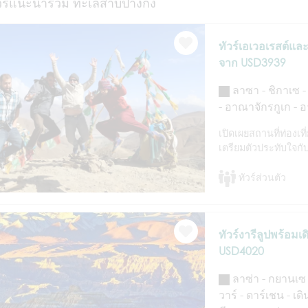
วร์แนะนำรวม ทะเลสาบปางกง
ทัวร์เอเวอเรสต์และ
จาก USD3939
ลาซา - ชิกาเซ 
- อาณาจักรกูเก - อ
เปิดเผยสถานที่ท่อง
เตรียมตัวประทับใจกับเ
ทัวร์ส่วนตัว
ทัวร์งารีลูปพร้อมเ
USD4020
ลาซ่า - กยานเซ
วาร์ - ดาร์เชน - เ