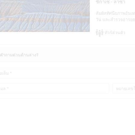
ซีกาเซ - ลาซ่า
สัมผัสทัศนียภาพอัน
วัน และสำรวจอารยธร
ทัวร์ส่วนตัว
คำถามด่วนด้านล่าง?