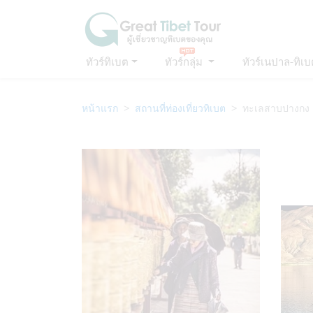
ทัวร์ทิเบต
ทัวร์กลุ่ม
ทัวร์เนปาล-ทิเ
หน้าแรก
สถานที่ท่องเที่ยวทิเบต
ทะเลสาบปางกง