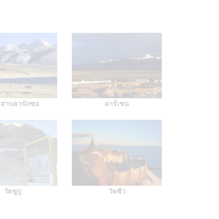
ลสาบลานักซอ
ดาร์เชน
วัดชูกู
วัดชิว