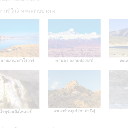
านที่ใกล้ ทะเลสาบปางกง
ลสาบมานาสาโรวาร์
ซานดา คลายฟอเรสต์
ทะเ
อาณาจักรกูเก่ (ซาปารัง)
น้ำพุร้อนคิงไทเกอร์