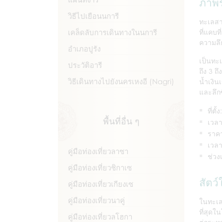
ภาพ
วิธีไปเยือนนการี
ทะเลสา
เคล็ดลับการเดินทางในนการี
ที่แคบท
ความลึก
อำเภอปูรัง
เป็นทะ
ประวัติอารี
ถึง 3 ถ
วิธีเดินทางไปยังนครเหงอี (Nagri)
น้ำเงิน
และลึกซ
ที่ตั
พื้นที่อื่น ๆ
เวลา
​ราค
​เวล
คู่มือท่องเที่ยวลาซา
​ช่ว
คู่มือท่องเที่ยวชิกาเซ
สัตว
คู่มือท่องเที่ยวเกียงเซ
คู่มือท่องเที่ยวนาคู่
ในทะเล
ที่สุด
คู่มือท่องเที่ยวลโฮกา