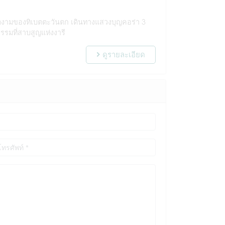
งดงามของทิเบตตะวันตก เดินทางแสวงบุญคอร่า 3
รมที่สาบสูญแห่งงารี
ดูรายละเอียด