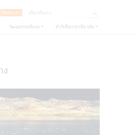
ติดต่อเรา
เกี่ยวกับเรา
วัฒนธรรมทิเบต
ทัวร์เทือกเขาหิมาลัย
กง