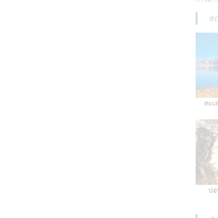
สถ
ทะเ
บ่อ