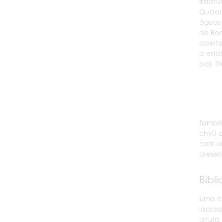
estátu
Qudan 
águas 
do Bod
aberta
a está
pa). T
Também
chyü d
com um
presen
Bibl
Uma en
lacra
altura