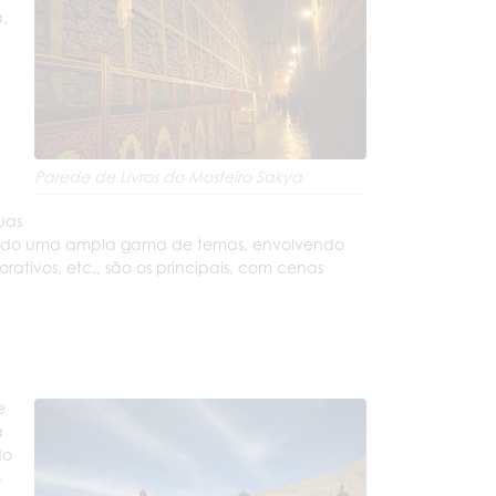
a,
Parede de Livros do Mosteiro Sakya
tuas
rindo uma ampla gama de temas, envolvendo
corativos, etc., são os principais, com cenas
e
a
do
o