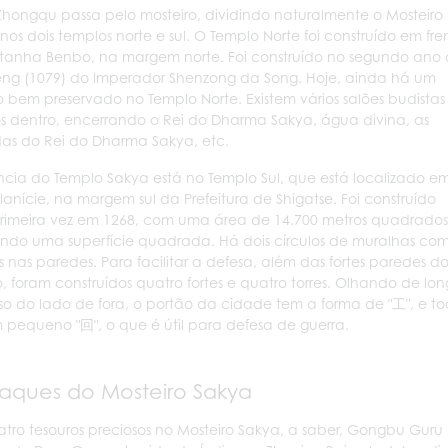
Zhongqu passa pelo mosteiro, dividindo naturalmente o Mosteiro
nos dois templos norte e sul. O Templo Norte foi construído em fre
anha Benbo, na margem norte. Foi construído no segundo ano
ng (1079) do Imperador Shenzong da Song. Hoje, ainda há um
io bem preservado no Templo Norte. Existem vários salões budistas
s dentro, encerrando o Rei do Dharma Sakya, água divina, as
s do Rei do Dharma Sakya, etc.
ncia do Templo Sakya está no Templo Sul, que está localizado e
anície, na margem sul da Prefeitura de Shigatse. Foi construído
rimeira vez em 1268, com uma área de 14.700 metros quadrados
ndo uma superfície quadrada. Há dois círculos de muralhas co
 nas paredes. Para facilitar a defesa, além das fortes paredes d
, foram construídos quatro fortes e quatro torres. Olhando de lo
so do lado de fora, o portão da cidade tem a forma de "工", e 
 pequeno "回", o que é útil para defesa de guerra.
aques do Mosteiro Sakya
tro tesouros preciosos no Mosteiro Sakya, a saber, Gongbu Guru 