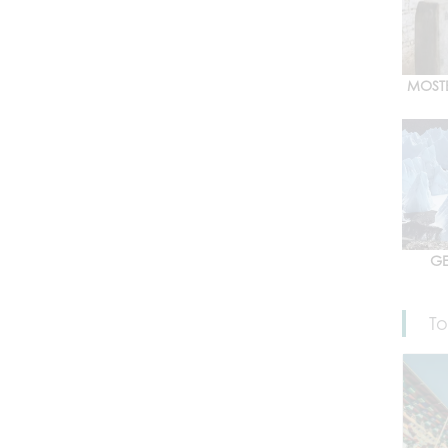
MOST
GE
To