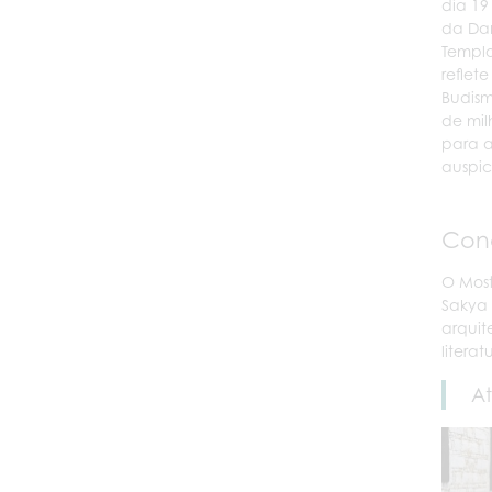
dia 19
da Dan
Templo
reflet
Budism
de mil
para a
auspi
Con
O Most
Sakya 
arquit
litera
At