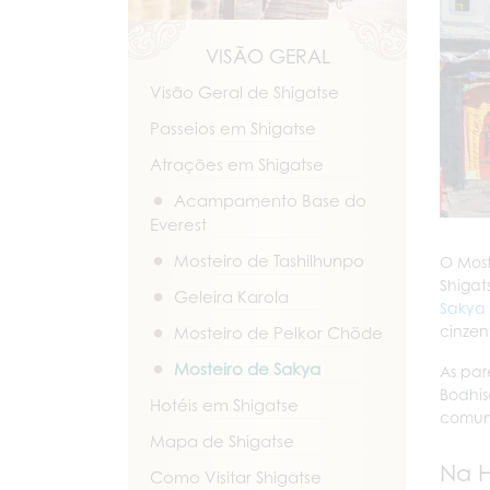
VISÃO GERAL
Visão Geral de Shigatse
Passeios em Shigatse
Atrações em Shigatse
Acampamento Base do
Everest
Mosteiro de Tashilhunpo
O Most
Shigat
Geleira Karola
Sakya 
cinzen
Mosteiro de Pelkor Chöde
Mosteiro de Sakya
As par
Bodhis
Hotéis em Shigatse
comum
Mapa de Shigatse
Na H
Como Visitar Shigatse