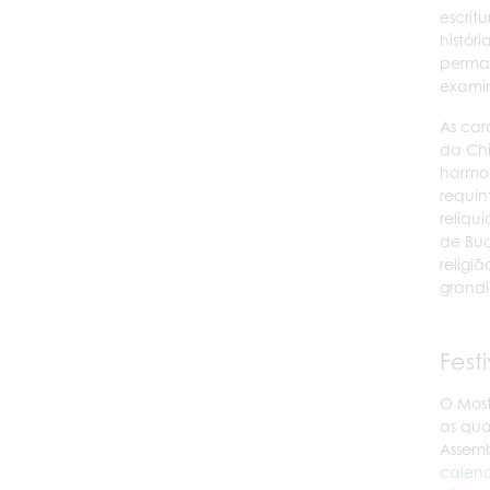
escrit
histór
perman
examin
As car
da Chi
harmon
requin
relíqui
de Bud
religi
grandi
Fest
O Most
as qua
Assemb
calend