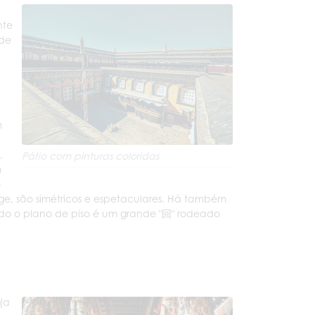
nte
 de
m
,
Pátio com pinturas coloridas
m
o
nge, são simétricos e espetaculares. Há também
todo o plano de piso é um grande "回" rodeado
(a