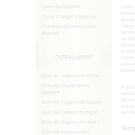
Clima de Shigatse
Como s
funda
Como Chegar a Shigatse
Nyingm
Sakya 
Comboio de Lhasa para
século
Shigatse
do Imp
escola
que fo
OUTRAS ÁREAS
Kublai
para r
import
Guia de Viagem de Lhasa
Guia de Viagem para
A seit
Gyantse
desem
Dinast
Guia de Viagem de Nagqu
e a cu
Guia de Viagem de Ngari
em lite
Guia de Viagem de Lhoka
Temp
Guia de Viagem para