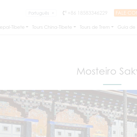
+86 18583346229
FALE C
epal-Tibete
Tours China-Tibete
Tours de Trem
Guia de
Mosteiro Sa