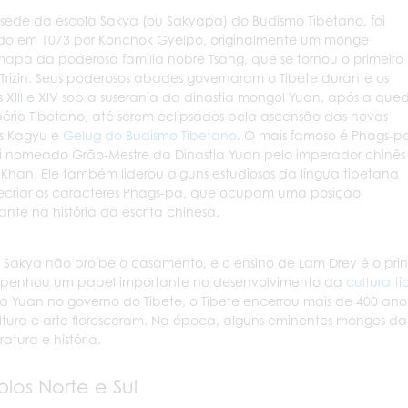
ede da escola Sakya (ou Sakyapa) do Budismo Tibetano, foi
do em 1073 por Konchok Gyelpo, originalmente um monge
apa da poderosa família nobre Tsang, que se tornou o primeiro
Trizin. Seus poderosos abades governaram o Tibete durante os
s XIII e XIV sob a suserania da dinastia mongol Yuan, após a que
ério Tibetano, até serem eclipsados pela ascensão das novas
s Kagyu e
Gelug do Budismo Tibetano
. O mais famoso é Phags-p
i nomeado Grão-Mestre da Dinastia Yuan pelo imperador chinês
 Khan. Ele também liderou alguns estudiosos da língua tibetana
ecriar os caracteres Phags-pa, que ocupam uma posição
ante na história da escrita chinesa.
a Sakya não proíbe o casamento, e o ensino de Lam Drey é o pri
penhou um papel importante no desenvolvimento da
cultura t
ia Yuan no governo do Tibete, o Tibete encerrou mais de 400 ano
ltura e arte floresceram. Na época, alguns eminentes monges da
ratura e história.
los Norte e Sul