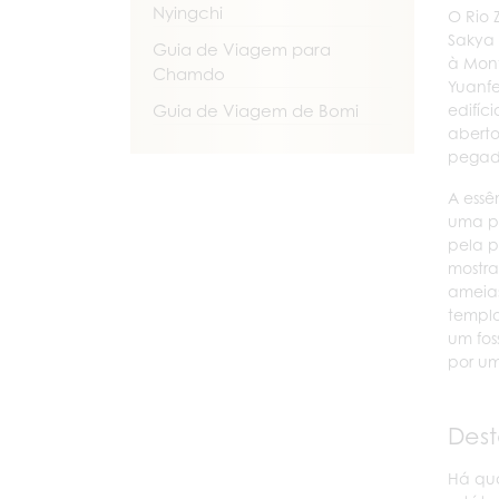
Nyingchi
O Rio 
Sakya 
Guia de Viagem para
à Mont
Chamdo
Yuanfe
edifíc
Guia de Viagem de Bomi
aberto
pegada
A essê
uma pl
pela p
mostra
ameias
templo
um fos
por um
Dest
Há qua