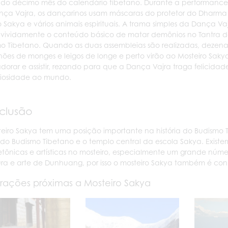
 do décimo mês do calendário tibetano. Durante a performance
ça Vajra, os dançarinos usam máscaras do protetor do Dharma
 Sakya e vários animais espirituais. A trama simples da Dança Va
e vividamente o conteúdo básico de matar demônios no Tantra 
o Tibetano. Quando as duas assembleias são realizadas, dezena
hões de monges e leigos de longe e perto virão ao Mosteiro Saky
dorar e assistir, rezando para que a Dança Vajra traga felicidad
ciosidade ao mundo.
clusão
eiro Sakya tem uma posição importante na história do Budismo Ti
do Budismo Tibetano e o templo central da escola Sakya. Existem ric
etônicas e artísticas no mosteiro, especialmente um grande númer
tura e arte de Dunhuang, por isso o mosteiro Sakya também é 
rações próximas a Mosteiro Sakya