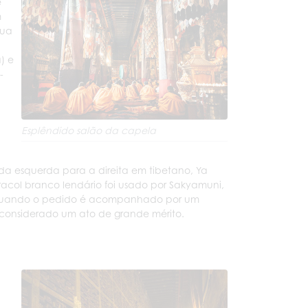
e
m
tua
) e
-
Esplêndido salão da capela
da esquerda para a direita em tibetano, Ya
acol branco lendário foi usado por Sakyamuni,
as quando o pedido é acompanhado por um
é considerado um ato de grande mérito.