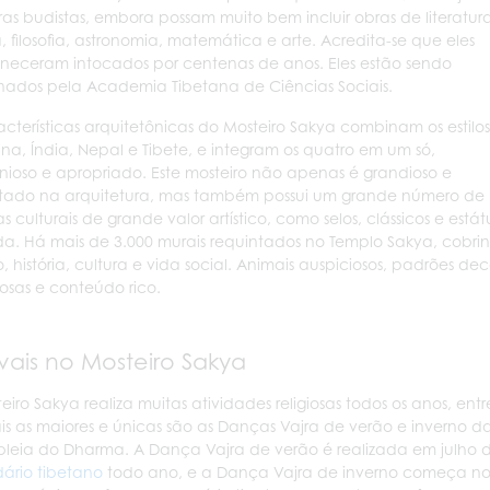
uras budistas, embora possam muito bem incluir obras de literatur
ia, filosofia, astronomia, matemática e arte. Acredita-se que eles
eceram intocados por centenas de anos. Eles estão sendo
ados pela Academia Tibetana de Ciências Sociais.
acterísticas arquitetônicas do Mosteiro Sakya combinam os estilos
na, Índia, Nepal e Tibete, e integram os quatro em um só,
ioso e apropriado. Este mosteiro não apenas é grandioso e
tado na arquitetura, mas também possui um grande número de
as culturais de grande valor artístico, como selos, clássicos e está
a. Há mais de 3.000 murais requintados no Templo Sakya, cob
ão, história, cultura e vida social. Animais auspiciosos, padrões de
osas e conteúdo rico.
ivais no Mosteiro Sakya
eiro Sakya realiza muitas atividades religiosas todos os anos, entr
is as maiores e únicas são as Danças Vajra de verão e inverno d
leia do Dharma. A Dança Vajra de verão é realizada em julho 
ário tibetano
todo ano, e a Dança Vajra de inverno começa n