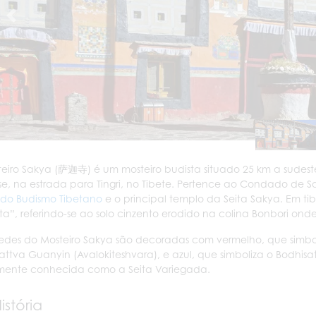
eiro Sakya (萨迦寺) é um mosteiro budista situado 25 km a sudes
se, na estrada para Tingri, no Tibete. Pertence ao Condado de S
do Budismo Tibetano
e o principal templo da Seita Sakya. Em tib
ta”, referindo-se ao solo cinzento erodido na colina Bonbori onde
edes do Mosteiro Sakya são decoradas com vermelho, que simboli
attva Guanyin (Avalokiteshvara), e azul, que simboliza o Bodhisat
ente conhecida como a Seita Variegada.
istória