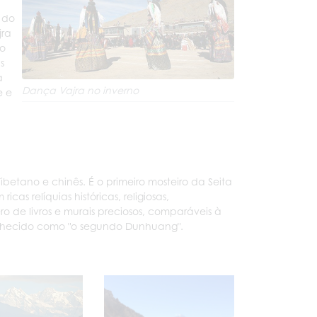
 do
jra
do
s
a
Dança Vajra no inverno
e e
betano e chinês. É o primeiro mosteiro da Seita
as relíquias históricas, religiosas,
o de livros e murais preciosos, comparáveis à
conhecido como "o segundo Dunhuang".