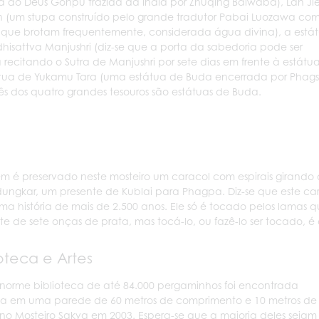
a do Deus Gonpu trazida da Índia por Zhuqing Baiwaba), Lan Ji
(um stupa construído pelo grande tradutor Pabai Luozawa co
que brotam frequentemente, considerada água divina), a está
hisattva Manjushri (diz-se que a porta da sabedoria pode ser
 recitando o Sutra de Manjushri por sete dias em frente à estátua
tua de Yukamu Tara (uma estátua de Buda encerrada por Phags
rês dos quatro grandes tesouros são estátuas de Buda.
 é preservado neste mosteiro um caracol com espirais girando 
ungkar, um presente de Kublai para Phagpa. Diz-se que este car
a história de mais de 2.500 anos. Ele só é tocado pelos lam
te de sete onças de prata, mas tocá-lo, ou fazê-lo ser tocado, 
ioteca e Artes
orme biblioteca de até 84.000 pergaminhos foi encontrada
da em uma parede de 60 metros de comprimento e 10 metros de
 no Mosteiro Sakya em 2003. Espera-se que a maioria deles sejam