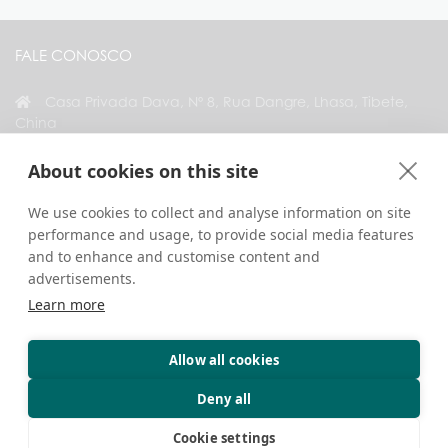
FALE CONOSCO
Casa Privada Dava, Nº 8, Rua Dangre, Lhasa, Tibete,
China
+86 18583346229
About cookies on this site
inquiry@greattibettour.com
We use cookies to collect and analyse information on site
performance and usage, to provide social media features
CONECTE-SE CONOSCO
and to enhance and customise content and
advertisements.
Learn more
Allow all cookies
Direitos Autorais © 2026. Todos os Direitos Reservados.
Privacidade
Fale Conosco
Dicas de Viagem
Deny all
Cookie settings