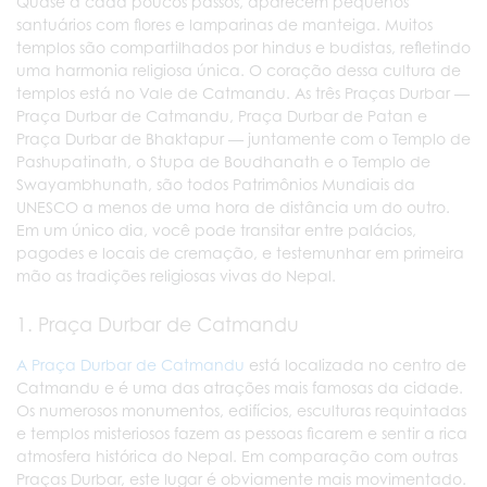
Quase a cada poucos passos, aparecem pequenos
santuários com flores e lamparinas de manteiga. Muitos
templos são compartilhados por hindus e budistas, refletindo
uma harmonia religiosa única. O coração dessa cultura de
templos está no Vale de Catmandu. As três Praças Durbar —
Praça Durbar de Catmandu, Praça Durbar de Patan e
Praça Durbar de Bhaktapur — juntamente com o Templo de
Pashupatinath, o Stupa de Boudhanath e o Templo de
Swayambhunath, são todos Patrimônios Mundiais da
UNESCO a menos de uma hora de distância um do outro.
Em um único dia, você pode transitar entre palácios,
pagodes e locais de cremação, e testemunhar em primeira
mão as tradições religiosas vivas do Nepal.
1. Praça Durbar de Catmandu
A Praça Durbar de Catmandu
está localizada no centro de
Catmandu e é uma das atrações mais famosas da cidade.
Os numerosos monumentos, edifícios, esculturas requintadas
e templos misteriosos fazem as pessoas ficarem e sentir a rica
atmosfera histórica do Nepal. Em comparação com outras
Praças Durbar, este lugar é obviamente mais movimentado.