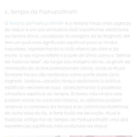
6. Templo de Pashupatinath
O
Templo de Pashupatinath
é o templo hindu mais sagrado
do Nepal e um dos santuários mais importantes dedicados
ao Senhor Shiva. Localizado às margens do rio Bagmati, ele
tem um profundo significado espiritual para os hindus
nepaleses, representando o ciclo eterno da vida e da
morte. O seu nome reflete o papel de Shiva como o "Senhor
de todos os seres". Ao longo das margens do rio, os ghats de
cremação ao ar livre permanecem ativos, onde os rituais
fúnebres hindus são realizados como parte deste ciclo
sagrado. Sadhus—ascetas hindus dedicados à prática
espiritual—reúnem-se aqui, acrescentando à poderosa
atmosfera espiritual do templo. Embora não hindus não
possam entrar no santuário interno, os visitantes podem
observar o complexo do templo e as cerimónias ribeirinhas
do outro lado do rio. A forte fusão de devoção, ritual e
tradição antiga faz do Templo de Pashupatinath uma das
experiências espirituais mais profundas do Nepal.