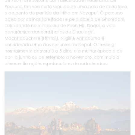
de 700m até 3.400m, com dificuldade moderada. De
Pokhara, um voo curto seguido de uma hora de carro leva-
o ao ponto de partida da trilha em Nayapul. O percurso
passa por colinas florestadas e pela aldeia de Ghorepani,
culminando no miradouro de Poon Hill. Daqui, a vista
panorâmica das cordilheiras de Dhaulagiri,
Machhapuchhre (Fishtail), Nilgiri e Annapurna é
considerada uma das melhores do Nepal. O trekking
normalmente demora 3 a 5 dias, e a melhor época é de
abril a junho ou de setembro a novembro, com maio a
oferecer florações espetaculares de rododendros.