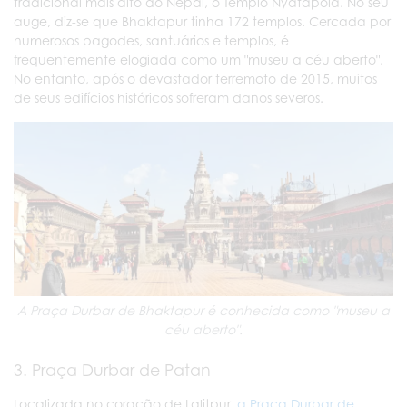
tradicional mais alto do Nepal, o Templo Nyatapola. No seu
auge, diz-se que Bhaktapur tinha 172 templos. Cercada por
numerosos pagodes, santuários e templos, é
frequentemente elogiada como um "museu a céu aberto".
No entanto, após o devastador terremoto de 2015, muitos
de seus edifícios históricos sofreram danos severos.
A Praça Durbar de Bhaktapur é conhecida como "museu a
céu aberto".
3. Praça Durbar de Patan
Localizada no coração de Lalitpur,
a Praça Durbar de