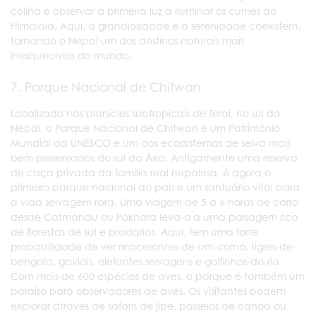
colina e observar a primeira luz a iluminar os cumes do
Himalaia. Aqui, a grandiosidade e a serenidade coexistem,
tornando o Nepal um dos destinos naturais mais
inesquecíveis do mundo.
7. Parque Nacional de Chitwan
Localizado nas planícies subtropicais de Terai, no sul do
Nepal, o Parque Nacional de Chitwan é um Património
Mundial da UNESCO e um dos ecossistemas de selva mais
bem preservados do sul da Ásia. Antigamente uma reserva
de caça privada da família real nepalesa, é agora o
primeiro parque nacional do país e um santuário vital para
a vida selvagem rara. Uma viagem de 5 a 6 horas de carro
desde Catmandu ou Pokhara leva-o a uma paisagem rica
de florestas de sal e pradarias. Aqui, tem uma forte
probabilidade de ver rinocerontes-de-um-corno, tigres-de-
bengala, gaviais, elefantes selvagens e golfinhos-do-rio.
Com mais de 600 espécies de aves, o parque é também um
paraíso para observadores de aves. Os visitantes podem
explorar através de safaris de jipe, passeios de canoa ou