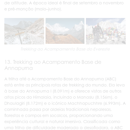
de altitude. A época ideal é final de setembro a novembro
e pré-monção (maio–junho).
Trekking ao Acampamento Base do Evereste
13. Trekking ao Acampamento Base de
Annapurna
A trilha até o Acampamento Base do Annapurna (ABC)
está entre as principais rotas de trekking do mundo. Ela leva
à base do Annapurna I (8.091m) e oferece vistas de outros
altos picos do Himalaia, incluindo o Manaslu (8.156m), o
Dhaulagiri (8.172m) e o icónico Machhapuchhre (6.993m). A
caminhada passa por aldeias tradicionais nepalesas,
florestas e campos em socalcos, proporcionando uma
experiência cultural e natural imersiva. Classificada como
uma trilha de dificuldade moderada a desafiadora, o ABC