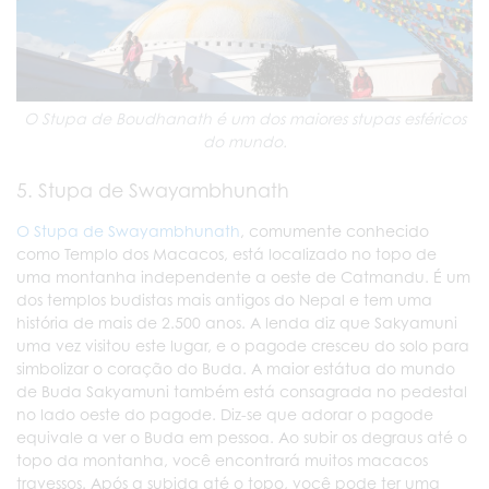
O Stupa de Boudhanath é um dos maiores stupas esféricos
do mundo.
5. Stupa de Swayambhunath
O Stupa de Swayambhunath
, comumente conhecido
como Templo dos Macacos, está localizado no topo de
uma montanha independente a oeste de Catmandu. É um
dos templos budistas mais antigos do Nepal e tem uma
história de mais de 2.500 anos. A lenda diz que Sakyamuni
uma vez visitou este lugar, e o pagode cresceu do solo para
simbolizar o coração do Buda. A maior estátua do mundo
de Buda Sakyamuni também está consagrada no pedestal
no lado oeste do pagode. Diz-se que adorar o pagode
equivale a ver o Buda em pessoa. Ao subir os degraus até o
topo da montanha, você encontrará muitos macacos
travessos. Após a subida até o topo, você pode ter uma