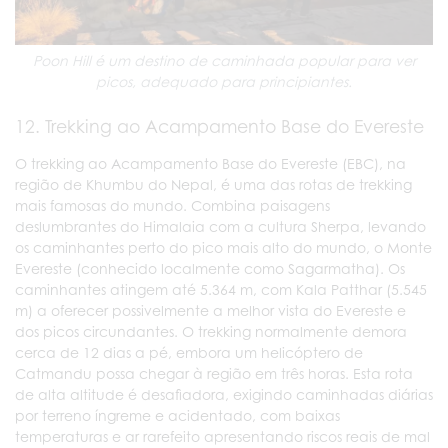
Poon Hill é um destino de caminhada popular para ver
picos, adequado para principiantes.
12. Trekking ao Acampamento Base do Evereste
O trekking ao Acampamento Base do Evereste (EBC), na
região de Khumbu do Nepal, é uma das rotas de trekking
mais famosas do mundo. Combina paisagens
deslumbrantes do Himalaia com a cultura Sherpa, levando
os caminhantes perto do pico mais alto do mundo, o Monte
Evereste (conhecido localmente como Sagarmatha). Os
caminhantes atingem até 5.364 m, com Kala Patthar (5.545
m) a oferecer possivelmente a melhor vista do Evereste e
dos picos circundantes. O trekking normalmente demora
cerca de 12 dias a pé, embora um helicóptero de
Catmandu possa chegar à região em três horas. Esta rota
de alta altitude é desafiadora, exigindo caminhadas diárias
por terreno íngreme e acidentado, com baixas
temperaturas e ar rarefeito apresentando riscos reais de mal