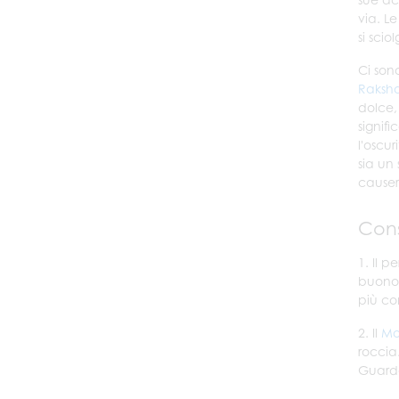
via. L
si scio
Ci son
Raksha
dolce,
signif
l'oscu
sia un 
causer
Cons
1. Il 
buono e
più con
2. Il
Mo
roccia
Guarda