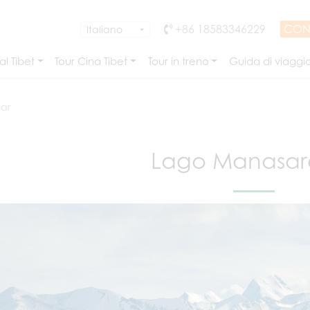
+86 18583346229
CON
l Tibet
Tour Cina Tibet
Tour in treno
Guida di viaggi
ar
Lago Manasar