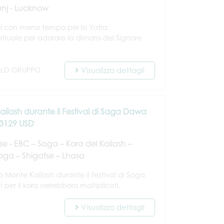
unj - Lucknow
ni con meno tempo per lo Yatra.
irituale per adorare la dimora del Signore
OLO GRUPPO
Visualizza dettagli
ailash durante il Festival di Saga Dawa
 3129 USD
e - EBC – Saga – Kora del Kailash –
ga – Shigatse – Lhasa
o Monte Kailash durante il festival di Saga
i per il kora verrebbero moltiplicati.
Visualizza dettagli