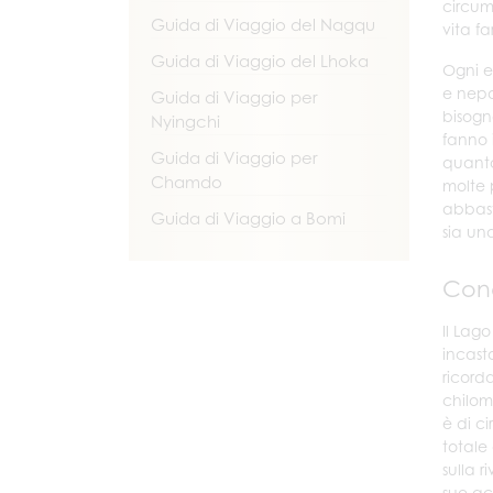
circum
Guida di Viaggio del Nagqu
vita fa
Guida di Viaggio del Lhoka
Ogni e
e nepa
Guida di Viaggio per
bisogn
Nyingchi
fanno 
Guida di Viaggio per
quanto
Chamdo
molte 
abbast
Guida di Viaggio a Bomi
sia un
Cond
Il Lag
incast
ricord
chilome
è di c
totale
sulla r
sue acq