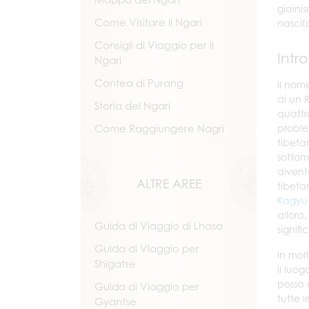
giainis
Come Visitare il Ngari
nascit
Consigli di Viaggio per il
Intr
Ngari
Contea di Purang
Il nom
di un 
Storia del Ngari
quattr
Come Raggiungere Nagri
proble
tibeta
sottomi
divent
ALTRE AREE
tibetan
Kagyu
allora,
Guida di Viaggio di Lhasa
signifi
Guida di Viaggio per
In molt
Shigatse
il luo
possa 
Guida di Viaggio per
tutte 
Gyantse