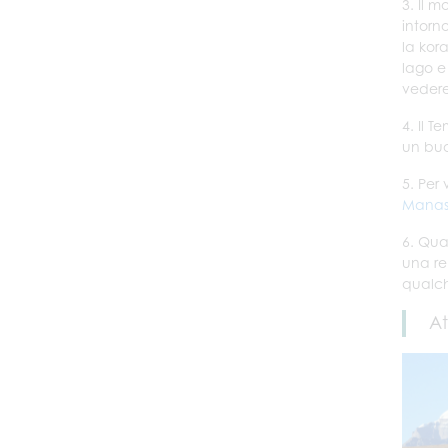
3. Il 
intorn
la kora
lago e
vedere
4. Il 
un buo
5. Per
Manas
6. Qua
una re
qualch
At