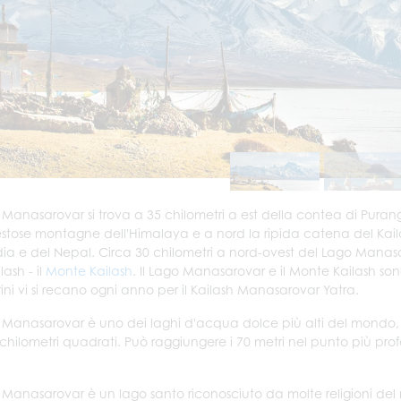
o Manasarovar si trova a 35 chilometri a est della contea di Purang,
stose montagne dell'Himalaya e a nord la ripida catena del Kailash
ndia e del Nepal. Circa 30 chilometri a nord-ovest del Lago Manasa
lash - il
Monte Kailash
. Il Lago Manasarovar e il Monte Kailash s
rini vi si recano ogni anno per il Kailash Manasarovar Yatra.
o Manasarovar è uno dei laghi d'acqua dolce più alti del mondo, c
 chilometri quadrati. Può raggiungere i 70 metri nel punto più pro
o Manasarovar è un lago santo riconosciuto da molte religioni del 