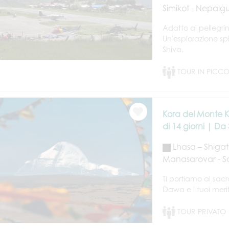
Simikot - Nepalg
Adatto ai pellegri
Un'esplorazione sp
Shiva.
TOUR IN PICC
Kora del Monte K
di 14 giorni | Da
Lhasa – Shigats
Manasarovar - Sa
Ti portiamo al sacr
Dawa e i tuoi merit
TOUR PRIVATO