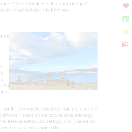
 Mondo" fin dall'antichità. In quanto luogo di
ia di viaggiatori da tutto il mondo.
 nome
hi
mo
la
n. Da
tano
aghi santi". Secondo le leggende induiste, questo è
urificare il corpo con le acque di questo lago
 mente. Bere quest'acqua del lago può liberare da
 immenso merito se compiono la