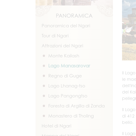
PANORAMICA
Panoramica del Ngari
Tour di Ngari
Attrazioni del Ngari
Monte Kailash
Lago Manasarovar
Il Lag
Regno di Guge
le mae
dell'I
Lago Lhanag-tso
del Kai
Lago Pangongtso
pelleg
Foresta di Argilla di Zanda
Il Lag
Monastero di Tholing
di 412
bello.
Hotel di Ngari
Il Lag
Mappa del Ngari