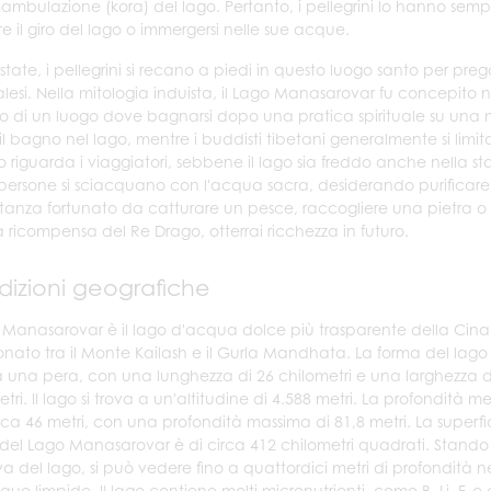
ambulazione (kora) del lago. Pertanto, i pellegrini lo hanno sem
re il giro del lago o immergersi nelle sue acque.
state, i pellegrini si recano a piedi in questo luogo santo per preg
lesi. Nella mitologia induista, il Lago Manasarovar fu concepito 
o di un luogo dove bagnarsi dopo una pratica spirituale su una mon
il bagno nel lago, mentre i buddisti tibetani generalmente si limi
 riguarda i viaggiatori, sebbene il lago sia freddo anche nella sta
persone si sciacquano con l'acqua sacra, desiderando purificare il
anza fortunato da catturare un pesce, raccogliere una pietra o
a ricompensa del Re Drago, otterrai ricchezza in futuro.
izioni geografiche
o Manasarovar è il lago d'acqua dolce più trasparente della Cina
onato tra il Monte Kailash e il Gurla Mandhata. La forma del lago
a una pera, con una lunghezza di 26 chilometri e una larghezza d
tri. Il lago si trova a un'altitudine di 4.588 metri. La profondità m
irca 46 metri, con una profondità massima di 81,8 metri. La superfi
 del Lago Manasarovar è di circa 412 chilometri quadrati. Stando
iva del lago, si può vedere fino a quattordici metri di profondità n
ue limpide. Il lago contiene molti micronutrienti, come B, Li, F, e 