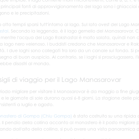
e principali fonti di approvvigionamento del lago sono i ghiacciai
lgono e le precipitazioni.
o otto templi sparsi tutt'intorno al lago. Sul lato ovest del Lag
stal
. Secondo la leggenda, è il lago gemello del Manasarovar. 
 mentre l'acqua del Lago Rakshastal è molto salata, quindi non cre
ica lago nero velenoso. I buddisti credono che Manasarovar e Rak
rità. I due laghi sono collegati tra loro da un canale sul fondo. S
segno di buon auspicio. Al contrario, se i laghi si prosciugassero, l'
ebbe disastri al mondo.
igli di viaggio per il Lago Manasarovar
periodo migliore per visitare il Manasarovar è da maggio a fine gi
 le giornate di sole durano quasi 6-8 giorni. La stagione delle piog
sistenti a luglio e agosto.
nastero di Gompa (Chiu Gompa)
è stato costruito su una ripida
. Il pendio della collina accanto al monastero è il posto migliore 
ndo dall'alto della collina, si può avere una vista panoramica