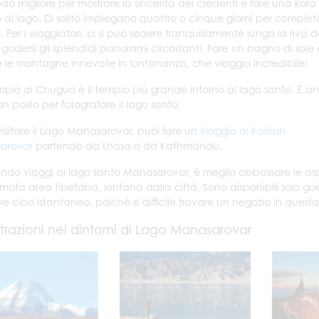
modo migliore per mostrare la sincerità dei credenti è fare una kora
o al lago. Di solito impiegano quattro o cinque giorni per complet
. Per i viaggiatori, ci si può sedere tranquillamente lungo la riva d
 godersi gli splendidi panorami circostanti. Fare un bagno di sole 
 le montagne innevate in lontananza, che viaggio incredibile!
Tempio di Chuguo è il tempio più grande intorno al lago santo. È a
n posto per fotografare il lago santo.
 visitare il Lago Manasarovar, puoi fare un
viaggio al Kailash
arovar
partendo da Lhasa o da Kathmandu.
ndo viaggi al lago santo Manasarovar, è meglio abbassare le aspett
mota area tibetana, lontana dalla città. Sono disponibili solo gu
e cibo istantaneo, poiché è difficile trovare un negozio in quest
trazioni nei dintorni di Lago Manasarovar