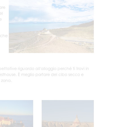
are
el
e
nche
ative riguardo all'alloggio perché ti trovi in
esthouse. È meglio portare del cibo secco e
a zona.