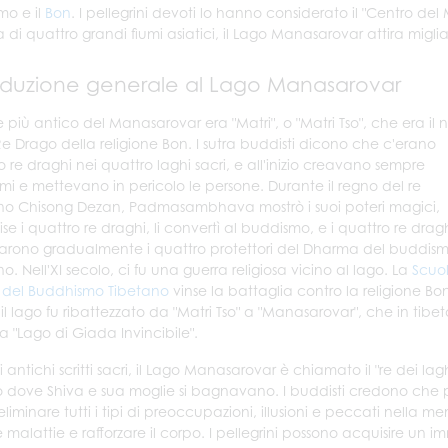
mo e il
Bon
. I pellegrini devoti lo hanno considerato il "Centro del
a di quattro grandi fiumi asiatici, il Lago Manasarovar attira miglia
oduzione generale al Lago Manasarovar
e più antico del Manasarovar era "Matri", o "Matri Tso", che era il
Re Drago della religione Bon. I sutra buddisti dicono che c'erano
o re draghi nei quattro laghi sacri, e all'inizio creavano sempre
mi e mettevano in pericolo le persone. Durante il regno del re
no Chisong Dezan, Padmasambhava mostrò i suoi poteri magici,
se i quattro re draghi, li convertì al buddismo, e i quattro re drag
arono gradualmente i quattro protettori del Dharma del buddis
o. Nell'XI secolo, ci fu una guerra religiosa vicino al lago. La
Scuo
 del Buddhismo Tibetano
vinse la battaglia contro la religione Bo
 il lago fu ribattezzato da "Matri Tso" a "Manasarovar", che in tibe
ca "Lago di Giada Invincibile".
i antichi scritti sacri, il Lago Manasarovar è chiamato il "re dei l
go dove Shiva e sua moglie si bagnavano. I buddisti credono che p
eliminare tutti i tipi di preoccupazioni, illusioni e peccati nella
le malattie e rafforzare il corpo. I pellegrini possono acquisire un