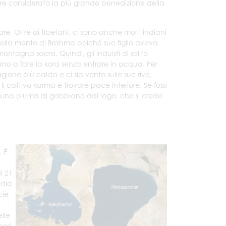
pre considerato la più grande benedizione della
are. Oltre ai tibetani, ci sono anche molti indiani
nella mente di Brahma poiché suo figlio aveva
tagna sacra. Quindi, gli induisti di solito
tano a fare la kora senza entrare in acqua. Per
gione più calda e ci sia vento sulle sue rive,
 cattivo karma e trovare pace interiore. Se fossi
 una piuma di gabbiano dal lago, che si crede
. È
i 21
edia
cie
elle
così