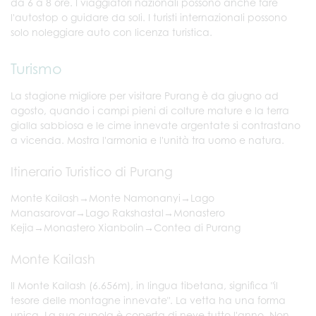
da 6 a 8 ore. I viaggiatori nazionali possono anche fare
l'autostop o guidare da soli. I turisti internazionali possono
solo noleggiare auto con licenza turistica.
Turismo
La stagione migliore per visitare Purang è da giugno ad
agosto, quando i campi pieni di colture mature e la terra
gialla sabbiosa e le cime innevate argentate si contrastano
a vicenda. Mostra l'armonia e l'unità tra uomo e natura.
Itinerario Turistico di Purang
Monte Kailash→Monte Namonanyi→Lago
Manasarovar→Lago Rakshastal→Monastero
Kejia→Monastero Xianbolin→Contea di Purang
Monte Kailash
Il Monte Kailash (6.656m), in lingua tibetana, significa "il
tesore delle montagne innevate". La vetta ha una forma
unica. La sua cupola è coperta di neve tutto l'anno. Non