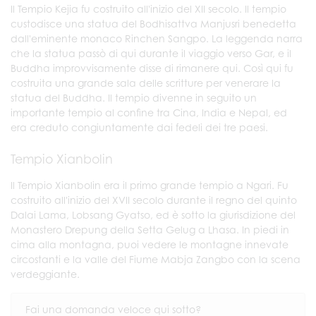
Il Tempio Kejia fu costruito all'inizio del XII secolo. Il tempio
custodisce una statua del Bodhisattva Manjusri benedetta
dall'eminente monaco Rinchen Sangpo. La leggenda narra
che la statua passò di qui durante il viaggio verso Gar, e il
Buddha improvvisamente disse di rimanere qui. Così qui fu
costruita una grande sala delle scritture per venerare la
statua del Buddha. Il tempio divenne in seguito un
importante tempio al confine tra Cina, India e Nepal, ed
era creduto congiuntamente dai fedeli dei tre paesi.
Tempio Xianbolin
Il Tempio Xianbolin era il primo grande tempio a Ngari. Fu
costruito all'inizio del XVII secolo durante il regno del quinto
Dalai Lama, Lobsang Gyatso, ed è sotto la giurisdizione del
Monastero Drepung della Setta Gelug a Lhasa. In piedi in
cima alla montagna, puoi vedere le montagne innevate
circostanti e la valle del Fiume Mabja Zangbo con la scena
verdeggiante.
Fai una domanda veloce qui sotto?