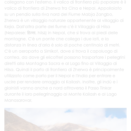
collegano con l'esterno. Il valico di frontiera più popolare è il
valico di frontiera di Zherwa tra Cina e Nepal. Appollaiato
su un pendio sulla riva nord del Fiume Mabja Zangbo,
Zherwa è un villaggio naturale appartenente al villaggio di
Kejia. Dall'altra parte del fiume c'è il Villaggio di Hilsa
(Nepalese: हिल्सा, hilsā) in Nepal, che si trova ai piedi delle
montagne. C'è un ponte che collega i due lati, e la
distanza in linea d'aria è solo di poche centinaia di metri.
C'è un aeroporto a Simikot, dove si trova il capoluogo di
contea, da dove gli elicotteri possono trasportare i pellegrini
diretti alla Montagna Sacra e al Lago fino al Villaggio di
Hilsa. Quindi il porto di frontiera di Zherwa è principalmente
utilizzato come porto per il Nepal e l'India per entrare e
uscire per rendere omaggio al Kailash. Inoltre, gli indù e i
giainisti vanno anche a nord attraverso il Passo Tinkar
durante il loro pellegrinaggio al Monte Kailash e al Lago
Manasarovar.