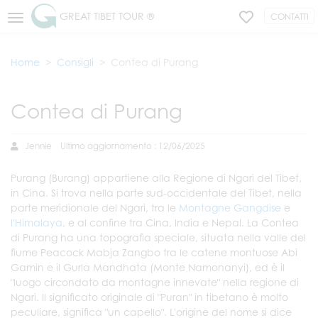
GREAT TIBET TOUR ®
CONTATTI
Home
Consigli
Contea di Purang
Contea di Purang
Jennie
Ultimo aggiornamento : 12/06/2025
Purang (Burang) appartiene alla Regione di Ngari del Tibet,
in Cina. Si trova nella parte sud-occidentale del Tibet, nella
parte meridionale del Ngari, tra le
Montagne Gangdise
e
l'Himalaya
, e al confine tra Cina, India e Nepal. La Contea
di Purang ha una topografia speciale, situata nella valle del
fiume Peacock Mabja Zangbo tra le catene montuose Abi
Gamin e il Gurla Mandhata (Monte Namonanyi), ed è il
"luogo circondato da montagne innevate" nella regione di
Ngari. Il significato originale di "Puran" in tibetano è molto
peculiare, significa "un capello". L'origine del nome si dice