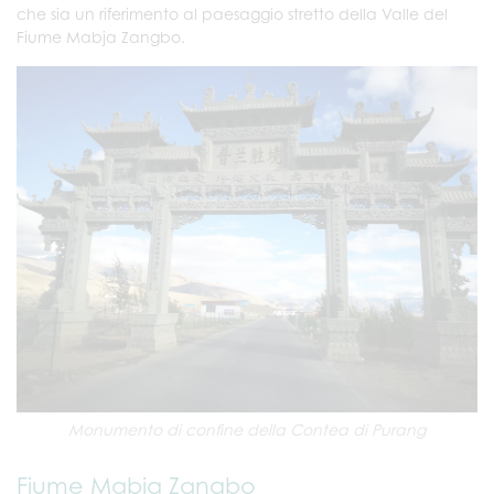
che sia un riferimento al paesaggio stretto della Valle del
Fiume Mabja Zangbo.
Monumento di confine della Contea di Purang
Fiume Mabja Zangbo