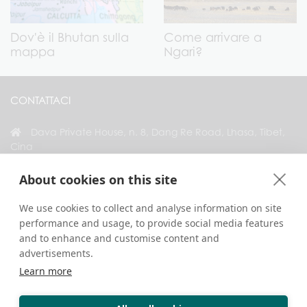
Dov'è il Bhutan sulla
Come arrivare a
mappa
Ngari?
CONTATTACI
Dava Private House, n. 8, Dang Re Road, Lhasa, Tibet,
Cina
+86 18583346229
About cookies on this site
inquiry@greattibettour.com
We use cookies to collect and analyse information on site
performance and usage, to provide social media features
COLLEGATI CON NOI
and to enhance and customise content and
advertisements.
Learn more