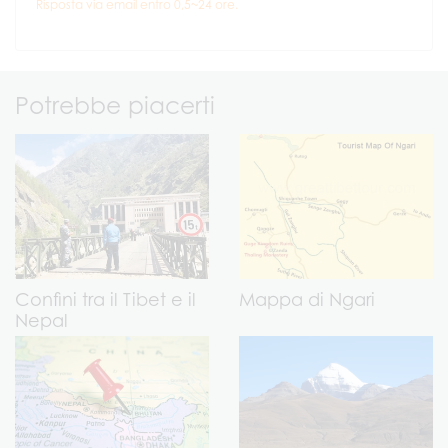
Risposta via email entro 0,5~24 ore.
Potrebbe piacerti
Confini tra il Tibet e il
Mappa di Ngari
Nepal