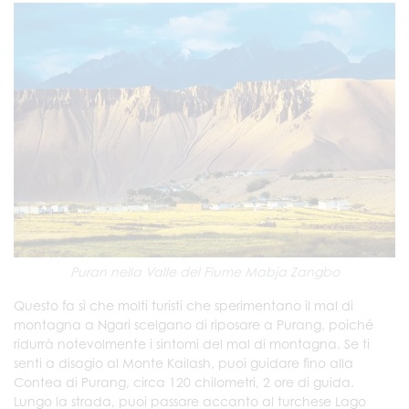
Puran nella Valle del Fiume Mabja Zangbo
Questo fa sì che molti turisti che sperimentano il mal di
montagna a Ngari scelgano di riposare a Purang, poiché
ridurrà notevolmente i sintomi del mal di montagna. Se ti
senti a disagio al Monte Kailash, puoi guidare fino alla
Contea di Purang, circa 120 chilometri, 2 ore di guida.
Lungo la strada, puoi passare accanto al turchese Lago