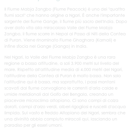
Il Fiume Mabja Zangbo (Fiume Peacock) è uno dei "quattro
fiumi sacri" che hanno origine a Ngari. È anche l'importante
sorgente del fiume Gange, il fiume più sacro dell'India. Dopo
aver dato vita alla miracolosa Valle del Fiume Mabja
Zangbo, il fiume scorre in Nepal al Passo di Niti della Contea
di Puran. Viene rinominato Fiume Ghaghara (Karnali) e
infine sfocia nel Gange (Ganga) in India.
Nel Ngari, la Valle del Fiume Mabja Zangbo è una rara
regione a bassa altitudine, a soli 3.900 metri sul livello del
mare. Rispetto all'altitudine media di 4.000 metri del Ngari,
l'altitudine della Contea di Puran è molto bassa. Non solo
l'altitudine qui è bassa, ma soprattutto, i passi montani
scavati dal fiume convogliano le correnti d'aria calde e
umide meridionali dal Golfo del Bengala, creando un
piacevole microclima altopiano. Ci sono campi di colza
dorati, campi d'orzo verdi, alberi rigogliosi e ruscelli d'acqua
limpida. Sul vasto e freddo Altopiano del Ngari, sembra che
una divinità abbia compiuto miracoli qui, lasciando un
paradiso per gli esseri umani.