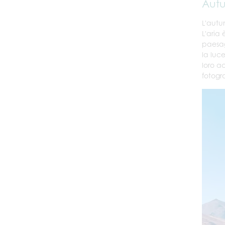
Autu
L'autu
L'aria
paesag
la luc
loro a
fotogr