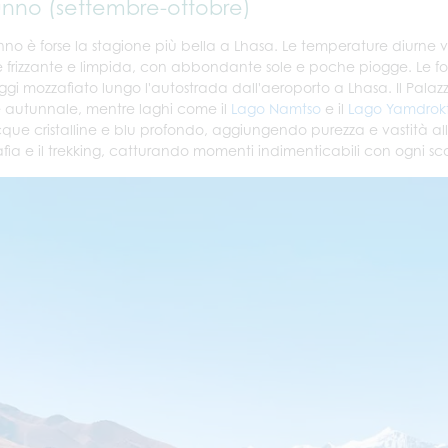
nno (settembre-ottobre)
nno è forse la stagione più bella a Lhasa. Le temperature diurne v
 è frizzante e limpida, con abbondante sole e poche piogge. Le f
gi mozzafiato lungo l'autostrada dall'aeroporto a Lhasa. Il Palazz
e autunnale, mentre laghi come il
Lago Namtso
e il
Lago Yamdrok
cque cristalline e blu profondo, aggiungendo purezza e vastità all
afia e il trekking, catturando momenti indimenticabili con ogni sc