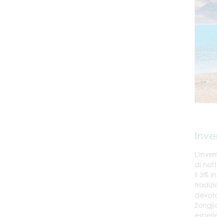
Inve
L'inver
di not
il 3% i
tradiz
devota
Zongji
esperi