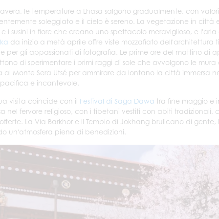
mavera, le temperature a Lhasa salgono gradualmente, con valori di
ntemente soleggiato e il cielo è sereno. La vegetazione in città e ne
e i susini in fiore che creano uno spettacolo meraviglioso, e l'aria 
ka
da inizio a metà aprile offre viste mozzafiato dell'architettura t
te per gli appassionati di fotografia. Le prime ore del mattino di a
tono di sperimentare i primi raggi di sole che avvolgono le mura 
a al Monte Sera Utsé per ammirare da lontano la città immersa ne
pacifica e incantevole.
ua visita coincide con il
Festival di Saga Dawa
tra fine maggio e in
 nel fervore religioso, con i tibetani vestiti con abiti tradizional
offerte. La Via Barkhor e il Tempio di Jokhang brulicano di gente,
o un'atmosfera piena di benedizioni.