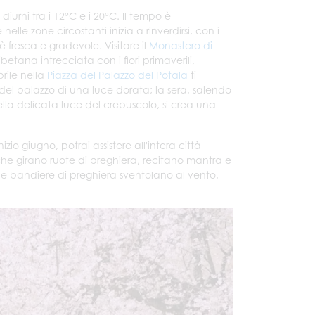
urni tra i 12°C e i 20°C. Il tempo è
lle zone circostanti inizia a rinverdirsi, con i
è fresca e gradevole. Visitare il
Monastero di
ibetana intrecciata con i fiori primaverili,
prile nella
Piazza del Palazzo del Potala
ti
del palazzo di una luce dorata; la sera, salendo
lla delicata luce del crepuscolo, si crea una
izio giugno, potrai assistere all'intera città
i, che girano ruote di preghiera, recitano mantra e
 le bandiere di preghiera sventolano al vento,