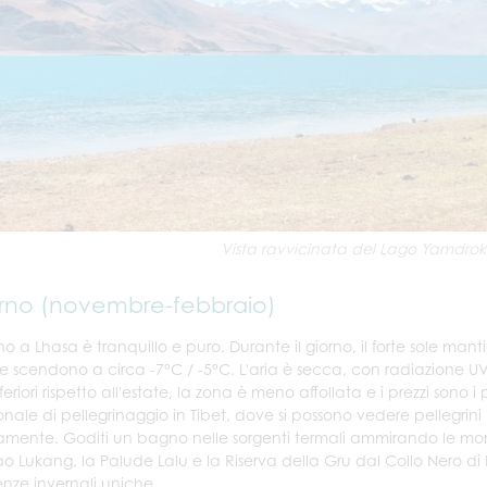
Vista ravvicinata del Lago Yamdrok
rno (novembre-febbraio)
no a Lhasa è tranquillo e puro. Durante il giorno, il forte sole man
te scendono a circa -7°C / -5°C. L'aria è secca, con radiazione UV 
nferiori rispetto all'estate, la zona è meno affollata e i prezzi sono
ionale di pellegrinaggio in Tibet, dove si possono vedere pellegri
mente. Goditi un bagno nelle sorgenti termali ammirando le mont
ao Lukang, la Palude Lalu e la Riserva della Gru dal Collo Nero di L
enze invernali uniche.