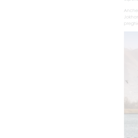
Anche l
Jokhan
preghie