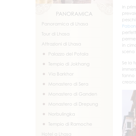
In pri
PANORAMICA
prevale
peschi 
Panoramica di Lhasa
Pabon
perfet
Tour di Lhasa
permet
Attrazioni di Lhasa
in cim
scena 
Palazzo del Potala
Se la t
Tempio di Jokhang
immersa
Via Barkhor
fanno 
creand
Monastero di Sera
Monastero di Ganden
Monastero di Drepung
Norbulingka
Tempio di Ramoche
Hotel a Lhasa