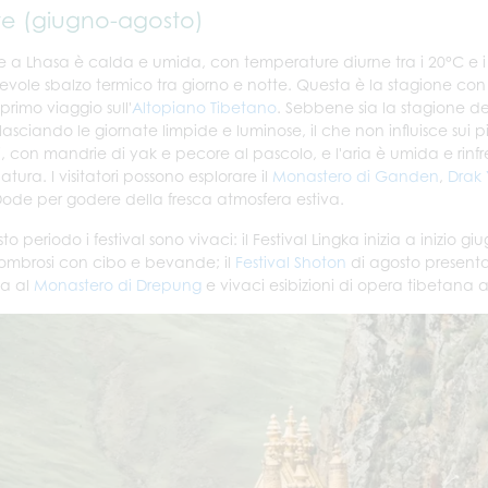
te (giugno-agosto)
te a Lhasa è calda e umida, con temperature diurne tra i 20°C e 
vole sbalzo termico tra giorno e notte. Questa è la stagione con i liv
 primo viaggio sull'
Altopiano Tibetano
. Sebbene sia la stagione d
lasciando le giornate limpide e luminose, il che non influisce sui pi
i, con mandrie di yak e pecore al pascolo, e l'aria è umida e rinf
atura. I visitatori possono esplorare il
Monastero di Ganden
,
Drak
Dode per godere della fresca atmosfera estiva.
to periodo i festival sono vivaci: il Festival Lingka inizia a inizio g
 ombrosi con cibo e bevande; il
Festival Shoton
di agosto presenta 
a al
Monastero di Drepung
e vivaci esibizioni di opera tibetana 