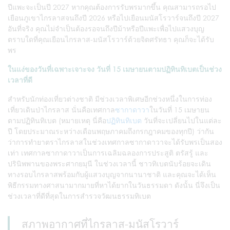
ปีแพะจะเป็นปี 2027 หากคุณต้องการรับพรมากขึ้น คุณสามารถรอไป
เยือนภูเขาไกรลาสจนถึงปี 2026 หรือไปเยือนมนัสโรวาร์จนถึงปี 2027
อันที่จริง คุณไม่จำเป็นต้องรอจนถึงปีม้าหรือปีแพะเพื่อไปแสวงบุญ
ตราบใดที่คุณเยือนไกรลาส-มนัสโรวาร์ด้วยจิตศรัทธา คุณก็จะได้รับ
พร
ในแง่ของวันที่เฉพาะเจาะจง วันที่ 15 เมษายนตามปฏิทินทิเบตเป็นช่วง
เวลาที่ดี
สำหรับนักท่องเที่ยวต่างชาติ มีช่วงเวลาพิเศษอีกช่วงหนึ่งในการท่อง
เที่ยวเดินป่าไกรลาส นั่นคือเทศกาล
ซากาดาวา
ในวันที่ 15 เมษายน
ตามปฏิทินทิเบต (หมายเหตุ นี่คือ
ปฏิทินทิเบต
วันที่จะเปลี่ยนไปในแต่ละ
ปี โดยประมาณระหว่างเดือนพฤษภาคมถึงกรกฎาคมของทุกปี) ว่ากัน
ว่าการทำยาตราไกรลาสในช่วงเทศกาลซากาดาวาจะได้รับพรเป็นสอง
เท่า เทศกาลซากาดาวาเป็นการเฉลิมฉลองการประสูติ ตรัสรู้ และ
ปรินิพพานของพระศากยมุนี ในช่วงเวลานี้ ชาวทิเบตนับร้อยจะเดิน
ทางรอบไกรลาสพร้อมกับผู้แสวงบุญจากนานาชาติ และคุณจะได้เห็น
พิธีกรรมทางศาสนามากมายที่หาได้ยากในวันธรรมดา ดังนั้น นี่จึงเป็น
ช่วงเวลาที่ดีที่สุดในการสำรวจวัฒนธรรมทิเบต
สภาพอากาศที่ไกรลาส-มนัสโรวาร์