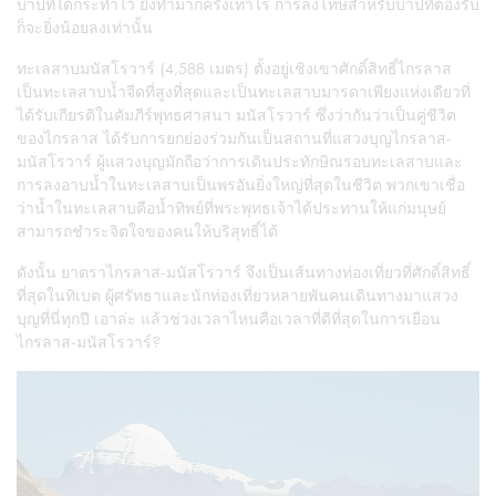
บาปที่ได้กระทำไว้ ยิ่งทำมากครั้งเท่าไร การลงโทษสำหรับบาปที่ต้องรับ
ก็จะยิ่งน้อยลงเท่านั้น
ทะเลสาบมนัสโรวาร์ (4,588 เมตร) ตั้งอยู่เชิงเขาศักดิ์สิทธิ์ไกรลาส
เป็นทะเลสาบน้ำจืดที่สูงที่สุดและเป็นทะเลสาบมารดาเพียงแห่งเดียวที่
ได้รับเกียรติในคัมภีร์พุทธศาสนา มนัสโรวาร์ ซึ่งว่ากันว่าเป็นคู่ชีวิต
ของไกรลาส ได้รับการยกย่องร่วมกันเป็นสถานที่แสวงบุญไกรลาส-
มนัสโรวาร์ ผู้แสวงบุญมักถือว่าการเดินประทักษิณรอบทะเลสาบและ
การลงอาบน้ำในทะเลสาบเป็นพรอันยิ่งใหญ่ที่สุดในชีวิต พวกเขาเชื่อ
ว่าน้ำในทะเลสาบคือน้ำทิพย์ที่พระพุทธเจ้าได้ประทานให้แก่มนุษย์
สามารถชำระจิตใจของคนให้บริสุทธิ์ได้
ดังนั้น ยาตราไกรลาส-มนัสโรวาร์ จึงเป็นเส้นทางท่องเที่ยวที่ศักดิ์สิทธิ์
ที่สุดในทิเบต ผู้ศรัทธาและนักท่องเที่ยวหลายพันคนเดินทางมาแสวง
บุญที่นี่ทุกปี เอาล่ะ แล้วช่วงเวลาไหนคือเวลาที่ดีที่สุดในการเยือน
ไกรลาส-มนัสโรวาร์?