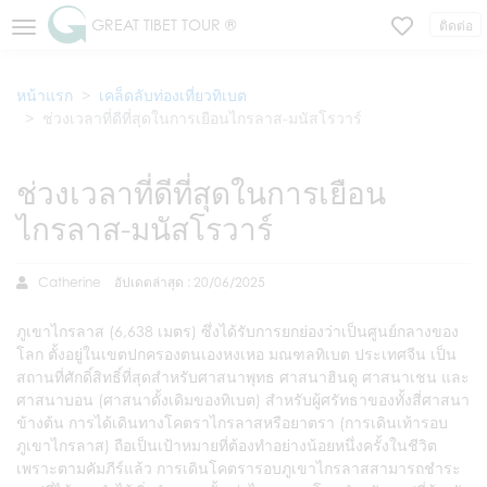
GREAT TIBET TOUR ®
ติดต่อ
หน้าแรก
เคล็ดลับท่องเที่ยวทิเบต
ช่วงเวลาที่ดีที่สุดในการเยือนไกรลาส-มนัสโรวาร์
ช่วงเวลาที่ดีที่สุดในการเยือน
ไกรลาส-มนัสโรวาร์
Catherine
อัปเดตล่าสุด : 20/06/2025
ภูเขาไกรลาส (6,638 เมตร) ซึ่งได้รับการยกย่องว่าเป็นศูนย์กลางของ
โลก ตั้งอยู่ในเขตปกครองตนเองหงเหอ มณฑลทิเบต ประเทศจีน เป็น
สถานที่ศักดิ์สิทธิ์ที่สุดสำหรับศาสนาพุทธ ศาสนาฮินดู ศาสนาเชน และ
ศาสนาบอน (ศาสนาดั้งเดิมของทิเบต) สำหรับผู้ศรัทธาของทั้งสี่ศาสนา
ข้างต้น การได้เดินทางโคตราไกรลาสหรือยาตรา (การเดินเท้ารอบ
ภูเขาไกรลาส) ถือเป็นเป้าหมายที่ต้องทำอย่างน้อยหนึ่งครั้งในชีวิต
เพราะตามคัมภีร์แล้ว การเดินโคตรารอบภูเขาไกรลาสสามารถชำระ