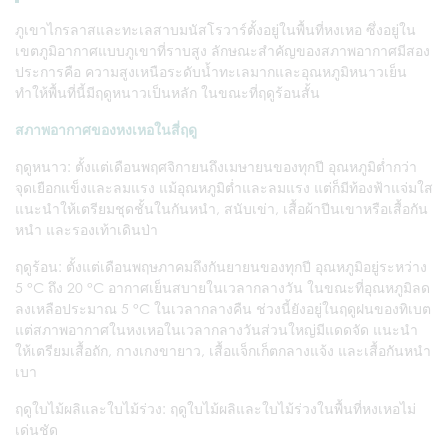
ภูเขาไกรลาสและทะเลสาบมนัสโรวาร์ตั้งอยู่ในพื้นที่หงเหอ ซึ่งอยู่ใน
เขตภูมิอากาศแบบภูเขาที่ราบสูง ลักษณะสำคัญของสภาพอากาศมีสอง
ประการคือ ความสูงเหนือระดับน้ำทะเลมากและอุณหภูมิหนาวเย็น
ทำให้พื้นที่นี้มีฤดูหนาวเป็นหลัก ในขณะที่ฤดูร้อนสั้น
สภาพอากาศของหงเหอในสี่ฤดู
ฤดูหนาว: ตั้งแต่เดือนพฤศจิกายนถึงเมษายนของทุกปี อุณหภูมิต่ำกว่า
จุดเยือกแข็งและลมแรง แม้อุณหภูมิต่ำและลมแรง แต่ก็มีท้องฟ้าแจ่มใส
แนะนำให้เตรียมชุดชั้นในกันหนำ, สนับเข่า, เสื้อผ้าปีนเขาหรือเสื้อกัน
หนำ และรองเท้าเดินป่า
ฤดูร้อน: ตั้งแต่เดือนพฤษภาคมถึงกันยายนของทุกปี อุณหภูมิอยู่ระหว่าง
5 °C ถึง 20 °C อากาศเย็นสบายในเวลากลางวัน ในขณะที่อุณหภูมิลด
ลงเหลือประมาณ 5 °C ในเวลากลางคืน ช่วงนี้ยังอยู่ในฤดูฝนของทิเบต
แต่สภาพอากาศในหงเหอในเวลากลางวันส่วนใหญ่มีแดดจัด แนะนำ
ให้เตรียมเสื้อถัก, กางเกงขายาว, เสื้อแจ็กเก็ตกลางแจ้ง และเสื้อกันหนำ
เบา
ฤดูใบไม้ผลิและใบไม้ร่วง: ฤดูใบไม้ผลิและใบไม้ร่วงในพื้นที่หงเหอไม่
เด่นชัด