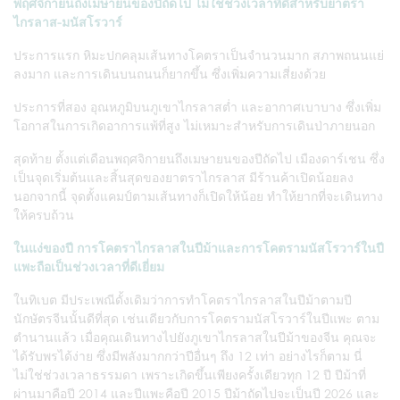
พฤศจิกายนถึงเมษายนของปีถัดไป ไม่ใช่ช่วงเวลาที่ดีสำหรับยาตรา
ไกรลาส-มนัสโรวาร์
ประการแรก หิมะปกคลุมเส้นทางโคตราเป็นจำนวนมาก สภาพถนนแย่
ลงมาก และการเดินบนถนนก็ยากขึ้น ซึ่งเพิ่มความเสี่ยงด้วย
ประการที่สอง อุณหภูมิบนภูเขาไกรลาสต่ำ และอากาศเบาบาง ซึ่งเพิ่ม
โอกาสในการเกิดอาการแพ้ที่สูง ไม่เหมาะสำหรับการเดินป่าภายนอก
สุดท้าย ตั้งแต่เดือนพฤศจิกายนถึงเมษายนของปีถัดไป เมืองดาร์เชน ซึ่ง
เป็นจุดเริ่มต้นและสิ้นสุดของยาตราไกรลาส มีร้านค้าเปิดน้อยลง
นอกจากนี้ จุดตั้งแคมป์ตามเส้นทางก็เปิดให้น้อย ทำให้ยากที่จะเดินทาง
ให้ครบถ้วน
ในแง่ของปี การโคตราไกรลาสในปีม้าและการโคตรามนัสโรวาร์ในปี
แพะถือเป็นช่วงเวลาที่ดีเยี่ยม
ในทิเบต มีประเพณีดั้งเดิมว่าการทำโคตราไกรลาสในปีม้าตามปี
นักษัตรจีนนั้นดีที่สุด เช่นเดียวกับการโคตรามนัสโรวาร์ในปีแพะ ตาม
ตำนานแล้ว เมื่อคุณเดินทางไปยังภูเขาไกรลาสในปีม้าของจีน คุณจะ
ได้รับพรได้ง่าย ซึ่งมีพลังมากกว่าปีอื่นๆ ถึง 12 เท่า อย่างไรก็ตาม นี่
ไม่ใช่ช่วงเวลาธรรมดา เพราะเกิดขึ้นเพียงครั้งเดียวทุก 12 ปี ปีม้าที่
ผ่านมาคือปี 2014 และปีแพะคือปี 2015 ปีม้าถัดไปจะเป็นปี 2026 และ