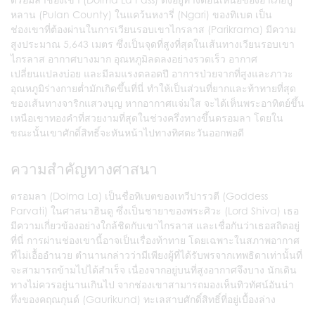
หลาน (Pulan County) ในแคว้นหงารี่ (Ngari) ของทิเบต เป็น
ช่องเขาที่ต้องผ่านในการเวียนรอบเขาไกรลาส (Parikrama) มีความ
สูงประมาณ 5,643 เมตร ซึ่งเป็นจุดที่สูงที่สุดในเส้นทางเวียนรอบเขา
ไกรลาส อากาศบางมาก อุณหภูมิลดลงอย่างรวดเร็ว อากาศ
เปลี่ยนแปลงบ่อย และมีลมแรงตลอดปี อาการป่วยจากที่สูงและภาวะ
อุณหภูมิร่างกายต่ำมักเกิดขึ้นที่นี่ ทำให้เป็นส่วนที่ยากและท้าทายที่สุด
ของเส้นทางจาริกแสวงบุญ หากอากาศแจ่มใส จะได้เห็นพระอาทิตย์ขึ้น
เหนือเขาทองคำที่สวยงามที่สุดในช่วงครึ่งทางขึ้นดรอมลา โดยใน
ขณะนั้นเขาศักดิ์สิทธิ์จะหันหน้าไปทางทิศตะวันออกพอดี
ความสำคัญทางศาสนา
ดรอมลา (Dolma La) เป็นชื่อทิเบตของเทวีปารวตี (Goddess
Parvati) ในศาสนาฮินดู ซึ่งเป็นชายาของพระศิวะ (Lord Shiva) เธอ
มีความเกี่ยวข้องอย่างใกล้ชิดกับเขาไกรลาส และเชื่อกันว่าเธอสถิตอยู่
ที่นี่ การผ่านช่องเขานี้อาจเป็นเรื่องท้าทาย โดยเฉพาะในสภาพอากาศ
ที่ไม่เอื้ออำนวย ตำนานกล่าวว่ามีเพียงผู้ที่ได้รับพรจากเทพธิดาเท่านั้นที่
จะสามารถข้ามไปได้สำเร็จ เนื่องจากอยู่บนที่สูงอากาศจึงบาง นักเดิน
ทางไม่ควรอยู่นานเกินไป จากช่องเขาสามารถมองเห็นทิวทัศน์อันน่า
ทึ่งของคฤณกุนด์ (Gaurikund) ทะเลสาบศักดิ์สิทธิ์ที่อยู่เบื้องล่าง