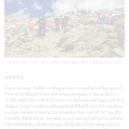
ช่วงทางลง steep ชันยาวหลายร้อยเมตรเป็นความท้าทายอย่างยิ่ง
บทสรุป
ช่องเขาดรอมลา สิ่งกีดขวางอันสูงตระหง่านบนเส้นทางเวียนรอบเขา
ไกรลาส ไม่เพียงแต่เป็นความท้าทายสูงสุดต่อพละกำลังและจิตใจ
เท่านั้น แต่ยังเป็นการชำระล้างและการเกิดใหม่ทางจิตวิญญาณอีกด้วย
เมื่อผู้แสวงบุญก้าวเหยียบบนผืนแผ่นดินศักดิ์สิทธิ์นี้ ทุกย่างก้าวดูเหมือน
จะเป็นการสนทนากับตนเองและสอดคล้องกับธรรมชาติ ไม่ว่าจะเป็น
ธงมนต์ห้าสีที่ปลิวไสวตามสายลม ทะเลสาบคฤณกุนด์ในตำนานที่เต็ม
ไปด้วยสีสันลึกลับ หรือศิลาดรอมลาชิ้นนั้นที่รองรับคำอธิษฐานนับไม่