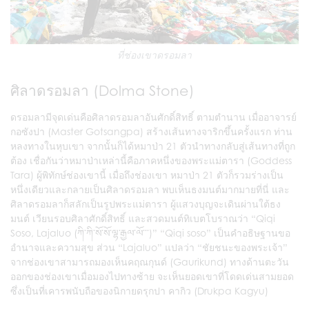
ที่ช่องเขาดรอมลา
ศิลาดรอมลา (Dolma Stone)
ดรอมลามีจุดเด่นคือศิลาดรอมลาอันศักดิ์สิทธิ์ ตามตำนาน เมื่ออาจารย์
กอซังปา (Master Gotsangpa) สร้างเส้นทางจาริกขึ้นครั้งแรก ท่าน
หลงทางในหุบเขา จากนั้นก็ได้หมาป่า 21 ตัวนำทางกลับสู่เส้นทางที่ถูก
ต้อง เชื่อกันว่าหมาป่าเหล่านี้คือภาคหนึ่งของพระแม่ตารา (Goddess
Tara) ผู้พิทักษ์ช่องเขานี้ เมื่อถึงช่องเขา หมาป่า 21 ตัวก็รวมร่างเป็น
หนึ่งเดียวและกลายเป็นศิลาดรอมลา พบเห็นธงมนต์มากมายที่นี่ และ
ศิลาดรอมลาก็สลักเป็นรูปพระแม่ตารา ผู้แสวงบุญจะเดินผ่านใต้ธง
มนต์ เวียนรอบศิลาศักดิ์สิทธิ์ และสวดมนต์ทิเบตโบราณว่า “Qiqi
Soso, Lajaluo (ཀི་ཀི་སོ་སོ་ལྷ་རྒྱལ་ལོ་་་)” “Qiqi soso” เป็นคำอธิษฐานขอ
อำนาจและความสุข ส่วน “Lajaluo” แปลว่า “ชัยชนะของพระเจ้า”
จากช่องเขาสามารถมองเห็นคฤณกุนด์ (Gaurikund) ทางด้านตะวัน
ออกของช่องเขาเมื่อมองไปทางซ้าย จะเห็นยอดเขาที่โดดเด่นสามยอด
ซึ่งเป็นที่เคารพนับถือของนิกายดรุกปา คากิว (Drukpa Kagyu)