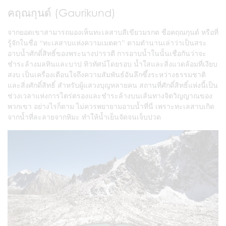
คฤณกุนด์ (Gaurikund)
จากยอดเขาสามารถมองเห็นทะเลสาบสีเขียวมรกต ชื่อคฤณกุนด์ หรือที่
รู้จักในชื่อ “ทะเลสาบแห่งความเมตตา” ตามตำนานเล่าว่าเป็นสระ
อาบน้ำศักดิ์สิทธิ์ของพระนางปารวตี การอาบน้ำในนั้นเชื่อกันว่าจะ
ชำระล้างมลทินและบาป ทิวทัศน์โดยรอบ น้ำใสและสิ่งแวดล้อมที่เงียบ
สงบ เป็นเครื่องเตือนใจถึงความสัมพันธ์อันลึกซึ้งระหว่างธรรมชาติ
และสิ่งศักดิ์สิทธิ์ สำหรับผู้แสวงบุญหลายคน สถานที่ศักดิ์สิทธิ์แห่งนี้เป็น
ช่วงเวลาแห่งการไตร่ตรองและชำระล้างบนเส้นทางจิตวิญญาณของ
พวกเขา อย่างไรก็ตาม ไม่ควรพยายามอาบน้ำที่นี่ เพราะทะเลสาบเกิด
จากน้ำที่ละลายจากหิมะ ทำให้น้ำเย็นจัดจนเจ็บปวด