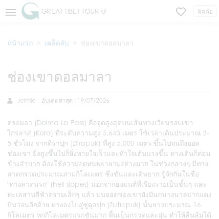
GREAT TIBET TOUR ®
ติดต่อ
หน้าแรก
เคล็ดลับ
ช่องเขาดอลมาลา
ช่องเขาดอลมาลา
Jennie
อัปเดตล่าสุด : 19/07/2026
ดรอมลา (Dolma La Pass) คือจุดสูงสุดบนเส้นทางเวียนรอบเขา
ไกรลาส (Kora) ที่ระดับความสูง 5,643 เมตร ใช้เวลาเดินประมาณ 3-
5 ชั่วโมง จากดิราปุก (Dirapuk) ที่สูง 5,000 เมตร ขึ้นไปจนถึงยอด
ช่องเขา ยิ่งสูงขึ้นไปก็ยิ่งหายใจเร็วและหัวใจเต้นแรงขึ้น ทางเดินก็ค่อน
ข้างลำบาก ต้องใช้ความอดทนพยายามอย่างมาก ในช่วงกลางๆ มีทาง
ลาดกรวดประมาณสามกิโลเมตร ซึ่งชันและเดินยาก รู้จักกันในชื่อ
"ทางลาดนรก" (hell slopes) นอกจากธงมนต์ที่เรียงรายเป็นชั้นๆ และ
ทะเลสาบสีฟ้าครามเล็กๆ แล้ว บนยอดช่องเขายังมีนกนางนวลปากแดง
บินว่อนอีกด้วย ทางลงไปสู่ซูตุลปุก (Zutulpuk) นั้นยาวประมาณ 16
กิโลเมตร หกกิโลเมตรแรกชันมาก พื้นเป็นกรวดและฝุ่น ทำให้ลื่นล้มได้