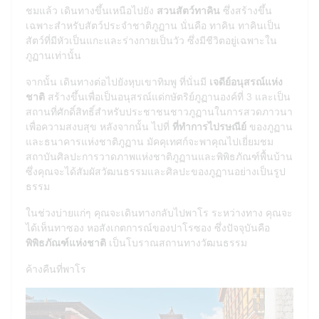
ชมแล้ว เดินทางขึ้นเหนือไปยัง
สวนสัตว์ทาคิน
ซึ่งสร้างขึ้น
เฉพาะสำหรับสัตว์ประจำชาติภูฏาน นั่นคือ ทาคิน ทาคินเป็น
สัตว์ที่มีหัวเป็นแกะและร่างกายเป็นวัว ซึ่งมีชีวิตอยู่เฉพาะใน
ภูฏานเท่านั้น
จากนั้น เดินทางต่อไปยังหุบเขาทิมพู ที่นั่นมี
เจดีย์อนุสรณ์แห่ง
ชาติ
สร้างขึ้นเพื่อเป็นอนุสรณ์แด่กษัตริย์ภูฏานองค์ที่ 3 และเป็น
สถานที่ศักดิ์สิทธิ์สำหรับประชาชนชาวภูฏานในการสวดภาวนา
เพื่อความสงบสุข หลังจากนั้น ไปที่
ที่ทำการไปรษณีย์
ของภูฏาน
และธนาคารแห่งชาติภูฏาน มัคคุเทศก์จะพาคุณไปเยี่ยมชม
สถาบันศิลปะการวาดภาพแห่งชาติภูฏานและพิพิธภัณฑ์พื้นบ้าน
ซึ่งคุณจะได้สัมผัสวัฒนธรรมและศิลปะของภูฏานอย่างเป็นรูป
ธรรม
ในช่วงบ่ายแก่ๆ คุณจะเดินทางกลับไปพาโร ระหว่างทาง คุณจะ
ได้เห็นทาซอง หอสังเกตการณ์ของปาโรซอง ซึ่งปัจจุบันคือ
พิพิธภัณฑ์แห่งชาติ
เป็นโบราณสถานทางวัฒนธรรม
ค้างคืนที่พาโร