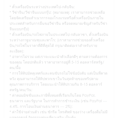
ตั๋วเครื่องบินระหว่างประเทศไป-กลับจีน;
วีซ่าจีน/วีซ่าจีนแบบกรุ๊ป; (หมายเหตุ: เราสามารถช่วยเหลือ
โดยจัดเตรียมสำเนาการจองโรงแรมหรือตั๋วเครื่องบินภายใน
ประเทศสำหรับการยื่นขอวีซ่าจีน หรือจดหมายเชิญสำหรับวีซ่า
จีนแบบกรุ๊ป)
ตั๋วเครื่องบิน/รถไฟภายในประเทศไป-กลับลาซา, ตั๋วเครื่องบิน
ระหว่างกาฐมาณฑุและพาโร; (เราสามารถช่วยจองตั๋วเครื่อง
บิน/รถไฟในราคาที่ดีที่สุดได้ กรุณาติดต่อเราสำหรับราย
ละเอียด);
อาหารไม่รวม แต่เราจะแนะนำตัวเลือกดีๆ ตามความต้องการ
ของคุณ โดยปกติแล้ว ราคาอาหารอยู่ที่ 5-15 ดอลลาร์สหรัฐ/
คน/มื้อ
การให้ทิปมัคคุเทศก์และคนขับรถไม่ใช่ข้อบังคับ แต่เป็นที่คาด
หวัง คุณสามารถให้ทิปพวกเขาในวันสุดท้ายของทริปตาม
คุณภาพการบริการ โดยแนะนำให้ทิปรวมกัน 8-15 ดอลลาร์
สหรัฐ/คน/วัน;
ค่าคอมมิชชั่นและภาษีทั้งหมดที่เรียกเก็บโดย PayPal,
ธนาคาร และรัฐบาล ในการทำการชำระเงิน (เช่น PayPal ---
4.4%. การโอนเงินผ่านธนาคาร --- 2%);
ค่าใช้จ่ายส่วนตัว เช่น ซักรีด โทรศัพท์ ของว่าง เครื่องดื่มไม่มี
แอลกอฮอล์ กิจกรรมท่องเที่ยวเสริม เป็นต้น