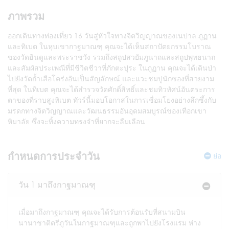
ภาพรวม
ออกเดินทางท่องเที่ยว 16 วันสู่หัวใจทางจิตวิญญาณของเนปาล ภูฏาน
และทิเบต ในหุบเขากาฐมาณฑุ คุณจะได้เห็นสถาปัตยกรรมโบราณ
ของวัดฮินดูและพระราชวัง รวมถึงสถูปสวยัมภูนาถและสถูปพุทธนาถ
และสัมผัสประเพณีที่มีชีวิตชีวาที่ภักตะปุระ ในภูฏาน คุณจะได้เดินป่า
ไปยังวัดถ้ำเสือโคร่งอันเป็นสัญลักษณ์ และแวะชมปูนักซองที่สวยงาม
ที่สุด ในทิเบต คุณจะได้สำรวจวัดศักดิ์สิทธิ์และชมทิวทัศน์อันตระการ
ตาของที่ราบสูงทิเบต ทัวร์นี้มอบโอกาสในการเชื่อมโยงอย่างลึกซึ้งกับ
มรดกทางจิตวิญญาณและวัฒนธรรมอันอุดมสมบูรณ์ของเทือกเขา
หิมาลัย ซึ่งจะทิ้งความทรงจำที่ยากจะลืมเลือน
กำหนดการประจำวัน
ย่อ
วัน 1 มาถึงกาฐมาณฑุ
เมื่อมาถึงกาฐมาณฑุ คุณจะได้รับการต้อนรับที่สนามบิน
นานาชาติตรีภูวันในกาฐมาณฑุและถูกพาไปยังโรงแรม ห่าง