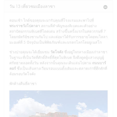
วัน 13 เที่ยวชมเมืองลาซา
ตอนเช้า ไกด์ของคุณจะมารับคุณที่โรงแรมและพาไปที่
พระราชวังโปตาลา
สถานที่สำคัญของทิเบตและตัวอย่าง
สถาปัตยกรรมทิเบตที่โดดเด่น สร้างขึ้นครั้งแรกในศตวรรษที่ 7
โดยกษัตริย์ซงซานกัมโป และต่อมาได้รับการขยายโดยทะไลลา
มะองค์ที่ 5 ปัจจุบันเป็นพิพิธภัณฑ์และมรดกโลกโดยยูเนสโก
ช่วงบ่ายคุณจะได้เยี่ยมชม
วัดโจคัง
ซึ่งอยู่ใจกลางเมืองเก่าลาซา
ในฐานะที่เป็นวัดที่ศักดิ์สิทธิ์ที่สุดในทิเบต จึงดึงดูดผู้แสวงบุญผู้
ศรัทธาตลอดทั้งวัน หลังจากนั้นคุณจะเดินเล่นไปตาม
ถนนบาร์
คอร์
ซึ่งเป็นเส้นทางเวียนรอบแบบดั้งเดิมและตลาดเก่าที่คึกคักที่
ล้อมรอบวัดโจคัง
พักค้างคืนที่ลาซา