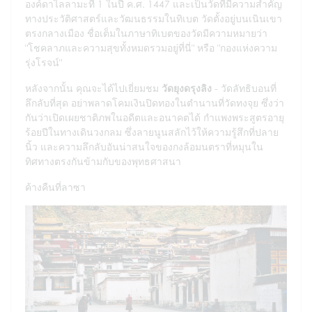
องค์ดาไลลามะที่ 1 ในปี ค.ศ. 1447 และเป็นวัดที่มีความสำคัญ
ทางประวัติศาสตร์และวัฒนธรรมในทิเบต วัดตั้งอยู่บนเนินเขา
ตรงกลางเมือง ชื่อเต็มในภาษาทิเบตของวัดมีความหมายว่า
"โชคลาภและความสุขทั้งหมดรวมอยู่ที่นี่" หรือ "กองแห่งความ
รุ่งโรจน์"
หลังจากนั้น คุณจะได้ไปเยี่ยมชม
วัดยุงดรุงลิง
- วัดลัทธิบอนที่
ลึกลับที่สุด อย่าพลาดโคมเงินปิดทองในตำนานที่วัดทงจุย ซึ่งว่า
กันว่าเปิดเผยชาติภพในอดีตและอนาคตได้ กำแพงพระสูตรอายุ
ร้อยปีในทางเดินวงกลม ซึ่งลายนูนสลักไว้ให้ความรู้สึกที่ปลาย
นิ้ว และความลึกลับอันน่าสนใจของกงล้อมนตราที่หมุนใน
ทิศทางตรงกันข้ามกับของพุทธศาสนา
ค้างคืนที่ลาซา