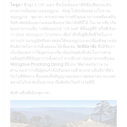
โดชูลา
ซึ่งสูง 3,150 เมตร ซึ่งเป็นช่องเขาที่มีชื่อเสียงบนเส้น
ทางจากเมืองหลวงของภูฏาน - ทิมพู ไปยังเมืองหลวงโบราณ
ของภูฏาน - พูนาคา หากสภาพอากาศดี คุณสามารถเพลิดเพลิน
กับทิวทัศน์อันงดงามของเทือกเขาหิมาลัยที่นี่ได้ ในเวลาเดียวกัน
คุณสามารถเห็น "เจดีย์อนุสรณ์ 108 องค์" ที่ตั้งอยู่ที่นี่ หรือที่เรียก
ว่า Druk Wangyal Chortens เพื่อรำลึกถึงผู้ที่เสียชีวิตในการ
ปราบปรามกบฏอัสสัมทางตอนใต้ของภูฏานและเพื่ออธิษฐานขอ
สันติภาพโลก จากนั้นคุณจะได้เยี่ยมชม
วัดชิมิลาฆัง
ซึ่งมีชื่อว่า
เป็นวัดแห่งการให้บุตรและเกี่ยวข้องกับพลังลึกลับในการช่วย
เหลือคู่รักที่มีปัญหาการตั้งครรภ์ หากมีเวลา คุณสามารถชื่นชม
Wangdue Phodrang Dzong
ที่มีประวัติศาสตร์ยาวนาน
ตำนานเล่าว่าเมื่อผู้คนกำลังเลือกสถานที่ พวกเขาเห็นอีกาสี่ตัว
บินไปสี่ทิศทาง ซึ่งแสดงถึงสัญญาณมงคลว่าพุทธศาสนาจะแพร่
หลายไปไกล ดังนั้นพวกเขาจึงตัดสินใจสร้างวัดที่นี่
พักค้างคืนที่เมืองพูนาคา