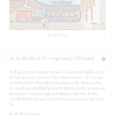
ตราชีโชซอง
Previous
Next
วัน 10 เที่ยวบิน: พาโร - กาฐมาณฑุ (1,370 เมตร)
วันนี้ คุณจะถูกพาไปยังสนามบินพาโรในตอนเช้าเพื่อขึ้นเครื่อง
บินไปกาฐมาณฑุ ระยะเวลาในการบินประมาณ 1 ชั่วโมง คุณ
จะได้เห็นวิวอันน่าตื่นตาตื่นใจของเทือกเขาหิมาลัยจากเครื่อง
บิน รวมถึงภูเขาศักดิ์สิทธิ์จูโมลฮารี ที่รู้จักกันในชื่อ "สะพานแห่ง
คังเชนจุงกา" และภูเขาคู่หูของมันคือภูเขาจิชู เดรก สำหรับ
เวลาที่เหลือของวัน คุณสามารถเดินเล่นรอบๆ เมืองกาฐมาณฑุ
ได้
ค้างคืนที่กาฐมาณฑุ