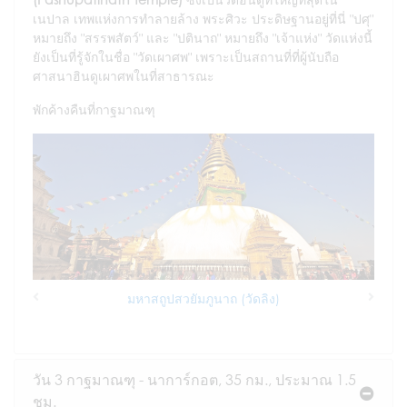
เนปาล เทพแห่งการทำลายล้าง พระศิวะ ประดิษฐานอยู่ที่นี่ "ปศุ"
หมายถึง "สรรพสัตว์" และ "ปตินาถ" หมายถึง "เจ้าแห่ง" วัดแห่งนี้
ยังเป็นที่รู้จักในชื่อ "วัดเผาศพ" เพราะเป็นสถานที่ที่ผู้นับถือ
ศาสนาฮินดูเผาศพในที่สาธารณะ
พักค้างคืนที่กาฐมาณฑุ
มหาสถูปสวยัมภูนาถ (วัดลิง)
Previous
Next
วัน 3 กาฐมาณฑุ - นาการ์กอต, 35 กม., ประมาณ 1.5
ชม.