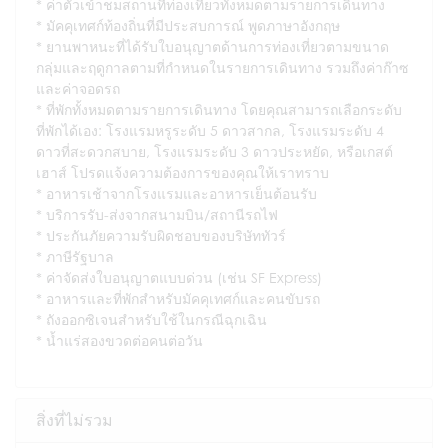
ค่าตั๋วเข้าชมสถานที่ท่องเที่ยวทั้งหมดตามรายการเดินทาง
มัคคุเทศก์ท้องถิ่นที่มีประสบการณ์ พูดภาษาอังกฤษ
ยานพาหนะที่ได้รับใบอนุญาตด้านการท่องเที่ยวตามขนาด
กลุ่มและฤดูกาลตามที่กำหนดในรายการเดินทาง รวมถึงค่าก๊าซ
และค่าจอดรถ
ที่พักทั้งหมดตามรายการเดินทาง โดยคุณสามารถเลือกระดับ
ที่พักได้เอง: โรงแรมหรูระดับ 5 ดาวสากล, โรงแรมระดับ 4
ดาวที่สะดวกสบาย, โรงแรมระดับ 3 ดาวประหยัด, หรือเกสต์
เฮาส์ โปรดแจ้งความต้องการของคุณให้เราทราบ
อาหารเช้าจากโรงแรมและอาหารเย็นต้อนรับ
บริการรับ-ส่งจากสนามบิน/สถานีรถไฟ
ประกันภัยความรับผิดชอบของบริษัททัวร์
ภาษีรัฐบาล
ค่าจัดส่งใบอนุญาตแบบด่วน (เช่น SF Express)
อาหารและที่พักสำหรับมัคคุเทศก์และคนขับรถ
ถังออกซิเจนสำหรับใช้ในกรณีฉุกเฉิน
น้ำแร่สองขวดต่อคนต่อวัน
สิ่งที่ไม่รวม