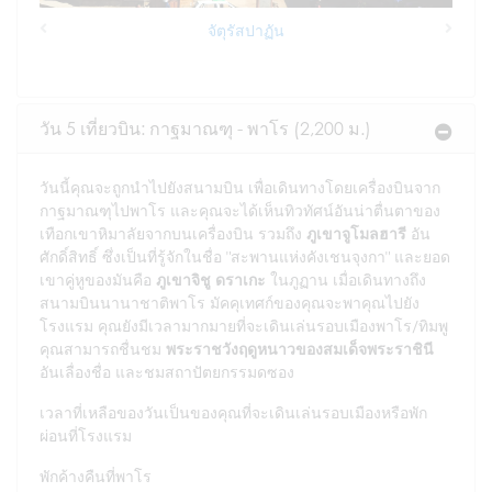
จัตุรัสปาฏัน
Previous
Next
วัน 5 เที่ยวบิน: กาฐมาณฑุ - พาโร (2,200 ม.)
วันนี้คุณจะถูกนำไปยังสนามบิน เพื่อเดินทางโดยเครื่องบินจาก
กาฐมาณฑุไปพาโร และคุณจะได้เห็นทิวทัศน์อันน่าตื่นตาของ
เทือกเขาหิมาลัยจากบนเครื่องบิน รวมถึง
ภูเขาจูโมลฮารี
อัน
ศักดิ์สิทธิ์ ซึ่งเป็นที่รู้จักในชื่อ "สะพานแห่งคังเชนจุงกา" และยอด
เขาคู่หูของมันคือ
ภูเขาจิชู ดราเกะ
ในภูฏาน เมื่อเดินทางถึง
สนามบินนานาชาติพาโร มัคคุเทศก์ของคุณจะพาคุณไปยัง
โรงแรม คุณยังมีเวลามากมายที่จะเดินเล่นรอบเมืองพาโร/ทิมพู
คุณสามารถชื่นชม
พระราชวังฤดูหนาวของสมเด็จพระราชินี
อันเลื่องชื่อ และชมสถาปัตยกรรมดซอง
เวลาที่เหลือของวันเป็นของคุณที่จะเดินเล่นรอบเมืองหรือพัก
ผ่อนที่โรงแรม
พักค้างคืนที่พาโร