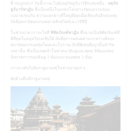
ที่ Nagarkot วันนี้เราจะไปยังจตุรัสดูร์บาร์อีกแห่งหนึ่ง -
จตุรัส
ดูร์บาร์พาฏัน
ซึ่งเป็นหนึ่งในมรดกโลกทางวัฒนธรรมของ
เนปาลเช่นกัน ความแตกต่างที่ใหญ่ที่สุดเมื่อเทียบกับอีกสองจตุ
รัสคือสถาปัตยกรรมคลาสสิกสไตล์เนวารีที่นี่
ในช่วงบ่าย เราจะไปที่
พิพิธภัณฑ์พาฏัน
ซึ่งอาจเป็นพิพิธภัณฑ์ที่
ดีที่สุดในอนุทวีปเอเชียใต้ มันคือการผสมผสานระหว่างศิลปะ
สถาปัตยกรรมสมัยใหม่และโบราณ สิ่งที่พิเศษคือรูปปั้นสำริด
เหล่านั้น ซึ่งเป็นเทพเจ้าในศาสนาฮินดูและพุทธ มีห้องแสดง
นิทรรศการของฮินดู 3 ห้องและของพุทธ 2 ห้อง
เราจะกลับไปยังกาฐมาณฑุในช่วงบ่ายแก่ ๆ
พักค้างคืนที่กาฐมาณฑุ