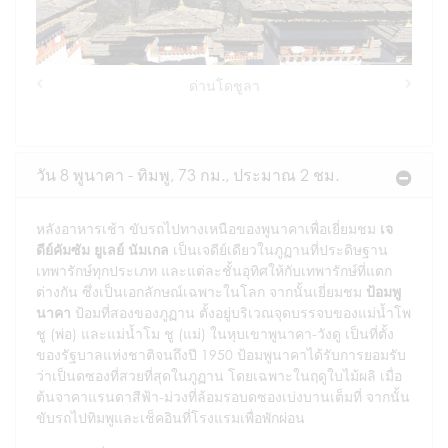
ด่านโดชูลา
Previous
Next
วัน 8 พูนาคา - ทิมพู, 73 กม., ประมาณ 2 ชม.
หลังอาหารเช้า ขับรถไปทางเหนือของพูนาคาเพื่อเยี่ยมชม
เจ
ดีย์คัมซัม ยูเลย์ นัมเกล
เป็นเจดีย์เดียวในภูฏานที่ประดิษฐาน
เทพารักษ์ทุกประเภท และแต่ละชั้นอุทิศให้กับเทพารักษ์ที่แตก
ต่างกัน ซึ่งเป็นเอกลักษณ์เฉพาะในโลก จากนั้นเยี่ยมชม
ป้อมพู
นาคา
ป้อมที่สองของภูฏาน ตั้งอยู่บริเวณจุดบรรจบของแม่น้ำโพ
ชู (พ่อ) และแม่น้ำโม ชู (แม่) ในหุบเขาพูนาคา-วังดู เป็นที่ตั้ง
ของรัฐบาลแห่งชาติจนถึงปี 1950 ป้อมพูนาคาได้รับการยอมรับ
ว่าเป็นดซองที่สวยที่สุดในภูฏาน โดยเฉพาะในฤดูใบไม้ผลิ เมื่อ
ต้นจาคาแรนดาสีฟ้า-ม่วงที่ล้อมรอบดซองเบ่งบานเต็มที่ จากนั้น
ขับรถไปทิมพูและเช็คอินที่โรงแรมเพื่อพักผ่อน