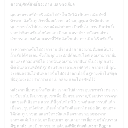
ชายาผู้ศักดิ์สิทธิ์ของท่าน เยเชซงเกียล
คุณสามารถขี่ม้าหรือเดินไปยังถ้ำเสือได้ เป็นการเดินป่าที่
ท้าทาย ดังนั้นทุกก้าวที่คุณก้าวจะสร้างบุญกุศล ทิวทัศน์จาก
หุบเขาพาโรไปยังอารามคุ้มค่ากับการปีนขึ้นไป การเดินป่าเริ่ม
จากป่าที่ลาดชันเล็กน้อยและมีธงมนตราบ้าง หลังจากผ่าน
ลำธารและกงล้อมนตราที่ใช้พลังน้ำแล้ว ทางเดินก็เริ่มชันขึ้น
ระหว่างทางขึ้นไปยังอาราม มีร้านน้ำชาสวยงามที่มองเห็นวิว
ถ้ำเสือได้ชัดเจน ซึ่งเป็นจุดแวะพักที่ต้อนรับได้ดี คุณสามารถดื่ม
ชาและพักผ่อนที่นี่ได้ จากนั้นคุณสามารถปีนต่อไปยังจุดชมวิว
ซึ่งเป็นสถานที่ที่ดีที่สุดสำหรับการถ่ายภาพทักซัง จากตรงนี้ คุณ
จะเดินลงบันไดชันหลายขั้นไปยังน้ำตกเพื่อขึ้นสู่ทางเข้าในที่สุด
ที่นี่คุณจะต้องฝากกระเป๋าเป้ กล้อง และโทรศัพท์ไว้
หลังจากเยี่ยมชมถ้ำเสือแล้ว เราจะไปสำรวจหุบเขาพาโรต่อ เรา
จะขับรถไปยังปลายหุบเขาเพื่อเยี่ยมชมอาราม/ป้อมปราการดรุก
เยลซองที่เสียหาย สถานที่นี้ถูกไฟไหม้ในช่วงต้นศตวรรษที่แล้ว
เมื่อพระรูปหนึ่งทำตะเกียงน้ำมันสีเหลืองหกโดยบังเอิญ คุณอาจ
ได้เห็นภูเขาชอมอลฮารีทางทิศเหนือจากดรุกเยลซองหาก
อากาศแจ่มใส กลับมายังหุบเขา คุณสามารถเยี่ยมชมวัดโบราณ
คีชู ลาคัง
และมีเวลาชมสมบัติของ
พิพิธภัณฑ์แห่งชาติภูฏาน