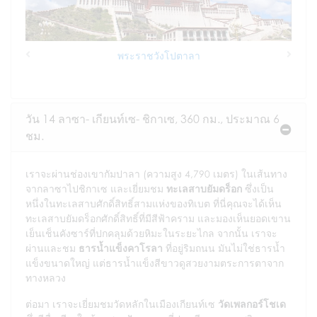
พระราชวังโปตาลา
Previous
Next
วัน 14 ลาซา- เกียนท์เซ- ชิกาเซ, 360 กม., ประมาณ 6
ชม.
เราจะผ่านช่องเขากัมปาลา (ความสูง 4,790 เมตร) ในเส้นทาง
จากลาซาไปชิกาเซ และเยี่ยมชม
ทะเลสาบยัมดร็อก
ซึ่งเป็น
หนึ่งในทะเลสาบศักดิ์สิทธิ์สามแห่งของทิเบต ที่นี่คุณจะได้เห็น
ทะเลสาบยัมดร็อกศักดิ์สิทธิ์ที่มีสีฟ้าคราม และมองเห็นยอดเขาน
เย็นเช็นคังซาร์ที่ปกคลุมด้วยหิมะในระยะไกล จากนั้น เราจะ
ผ่านและชม
ธารน้ำแข็งคาโรลา
ที่อยู่ริมถนน มันไม่ใช่ธารน้ำ
แข็งขนาดใหญ่ แต่ธารน้ำแข็งสีขาวดูสวยงามตระการตาจาก
ทางหลวง
ต่อมา เราจะเยี่ยมชมวัดหลักในเมืองเกียนท์เซ
วัดเพลกอร์โชเด