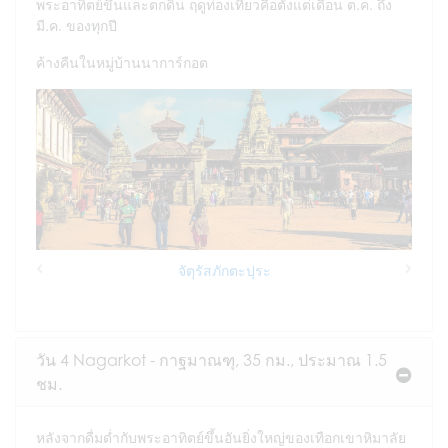
พระอาทิตย์ขึ้นและตกดิน ฤดูท่องเที่ยวคือตั้งแต่เดือน ต.ค. ถึง
มี.ค. ของทุกปี
ค้างคืนในหมู่บ้านนาการ์กอต
จัตุรัสภักตะปุระ
Previous
Next
วัน 4 Nagarkot - กาฐมาณฑุ, 35 กม., ประมาณ 1.5
ชม.
หลังจากดื่มด่ำกับพระอาทิตย์ขึ้นอันยิ่งใหญ่ของเทือกเขาหิมาลัย