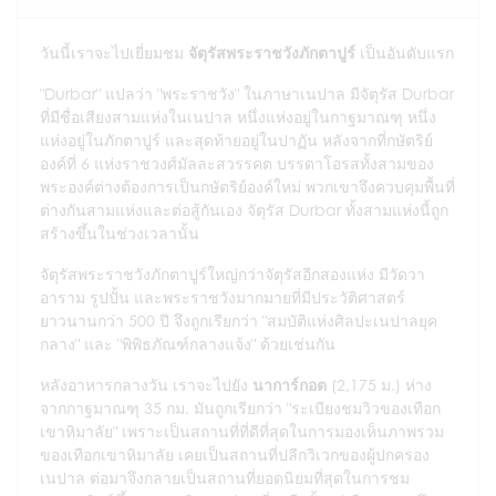
วันนี้เราจะไปเยี่ยมชม
จัตุรัสพระราชวังภักตาปูร์
เป็นอันดับแรก
"Durbar" แปลว่า "พระราชวัง" ในภาษาเนปาล มีจัตุรัส Durbar
ที่มีชื่อเสียงสามแห่งในเนปาล หนึ่งแห่งอยู่ในกาฐมาณฑุ หนึ่ง
แห่งอยู่ในภักตาปูร์ และสุดท้ายอยู่ในปาฏัน หลังจากที่กษัตริย์
องค์ที่ 6 แห่งราชวงศ์มัลละสวรรคต บรรดาโอรสทั้งสามของ
พระองค์ต่างต้องการเป็นกษัตริย์องค์ใหม่ พวกเขาจึงควบคุมพื้นที่
ต่างกันสามแห่งและต่อสู้กันเอง จัตุรัส Durbar ทั้งสามแห่งนี้ถูก
สร้างขึ้นในช่วงเวลานั้น
จัตุรัสพระราชวังภักตาปูร์ใหญ่กว่าจัตุรัสอีกสองแห่ง มีวัดวา
อาราม รูปปั้น และพระราชวังมากมายที่มีประวัติศาสตร์
ยาวนานกว่า 500 ปี จึงถูกเรียกว่า "สมบัติแห่งศิลปะเนปาลยุค
กลาง" และ "พิพิธภัณฑ์กลางแจ้ง" ด้วยเช่นกัน
หลังอาหารกลางวัน เราจะไปยัง
นาการ์กอต
(2,175 ม.) ห่าง
จากกาฐมาณฑุ 35 กม. มันถูกเรียกว่า "ระเบียงชมวิวของเทือก
เขาหิมาลัย" เพราะเป็นสถานที่ที่ดีที่สุดในการมองเห็นภาพรวม
ของเทือกเขาหิมาลัย เคยเป็นสถานที่ปลีกวิเวกของผู้ปกครอง
เนปาล ต่อมาจึงกลายเป็นสถานที่ยอดนิยมที่สุดในการชม