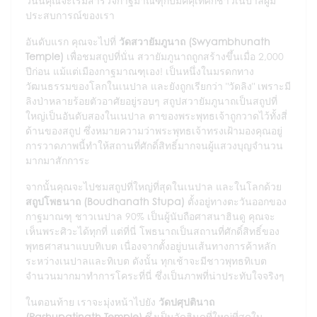
วันนี้คุณจะเริ่มสำรวจกาฐมาณฑุกับมัคคุเทศก์ชาวเนปาลผู้มี
ประสบการณ์ของเรา
อันดับแรก คุณจะไปที่
วัดสวายัมภูนาถ (Swyambhunath
Temple)
เพื่อชมสถูปที่นั่น สวายัมภูนาถถูกสร้างขึ้นเมื่อ 2,000
ปีก่อน แม้แต่เมืองกาฐมาณฑุเอง! เป็นหนึ่งในมรดกทาง
วัฒนธรรมของโลกในเนปาล และยังถูกเรียกว่า "วัดลิง" เพราะมี
ลิงป่าหลายร้อยตัวอาศัยอยู่รอบๆ สถูปสวายัมภูนาถเป็นสถูปที่
ใหญ่เป็นอันดับสองในเนปาล ตาของพระพุทธเจ้าถูกวาดไว้ทั้งสี่
ด้านของสถูป ซึ่งหมายความว่าพระพุทธเจ้าทรงเฝ้ามองคุณอยู่
การวาดภาพนี้ทำให้สถานที่ศักดิ์สิทธิ์มากจนผู้แสวงบุญจำนวน
มากมาสักการะ
จากนั้นคุณจะไปชมสถูปที่ใหญ่ที่สุดในเนปาล และในโลกด้วย
สถูปโพธนาถ (Boudhanath Stupa)
ตั้งอยู่ทางตะวันออกของ
กาฐมาณฑุ ชาวเนปาล 90% เป็นผู้นับถือศาสนาฮินดู คุณจะ
เห็นพระศิวะได้ทุกที่ แต่ที่นี่ โพธนาถเป็นสถานที่ศักดิ์สิทธิ์ของ
พุทธศาสนาแบบทิเบต เนื่องจากตั้งอยู่บนเส้นทางการค้าหลัก
ระหว่างเนปาลและทิเบต ดังนั้น ทุกเช้าจะมีชาวพุทธทิเบต
จำนวนมากมาทำการโคระที่นี่ ซึ่งเป็นภาพที่น่าประทับใจจริงๆ
ในตอนท้าย เราจะมุ่งหน้าไปยัง
วัดปศุปตินาถ
(Pashupatinath Temple)
ซึ่งเป็นวัดฮินดูที่ใหญ่ที่สุดใน