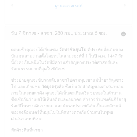
ฐานเอเวอเรสต์
Previous
Next
วัน 7 ชิกาเซ - ลาซา, 280 กม., ประมาณ 5 ชม.
ตอนเช้าคุณจะได้เยี่ยมชม
วัดทาชิลฮุนโป
ที่ประทับดั้งเดิมของ
ปันเชนลามะ ก่อตั้งโดยทะไลลามะองค์ที่ 1 ในปี ค.ศ. 1447 วัด
นี้ยังคงเป็นหนึ่งในวัดที่มีความสำคัญทางประวัติศาสตร์และ
วัฒนธรรมมากที่สุดในชิกัตเซ
ช่วงบ่ายคุณจะขับรถกลับลาซาไปตามหุบเขาแม่น้ำยาร์ลุงซาง
โป และเยี่ยมชม
วัดยุงดรุงลิง
ซึ่งเป็นวัดสำคัญของศาสนาบอน
ภายในตงทุยลาคัง คุณจะได้เห็นตะเกียงเงินชุบทองในตำนาน
ซึ่งเชื่อกันว่าเผยให้เห็นอดีตและอนาคต สำรวจกำแพงคัมภีร์อายุ
ร้อยปีในทางเดินวงกลม และค้นพบประเพณีอันเป็นเอกลักษณ์
ของกงล้อมนตร์ที่หมุนไปในทิศทางตรงกันข้ามกับในพุทธ
ศาสนาแบบทิเบต
พักค้างคืนที่ลาซา