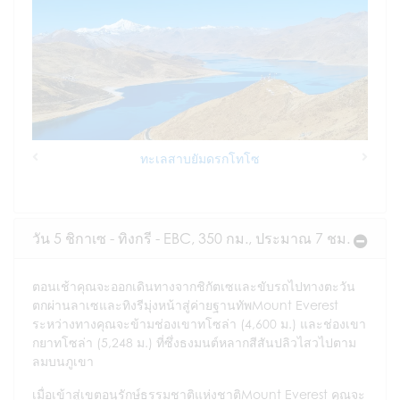
ทะเลสาบยัมดรกโทโซ
Previous
Next
วัน 5 ชิกาเซ - ทิงกรี - EBC, 350 กม., ประมาณ 7 ชม.
ตอนเช้าคุณจะออกเดินทางจากชิกัตเซและขับรถไปทางตะวัน
ตกผ่านลาเซและทิงรีมุ่งหน้าสู่ค่ายฐานทัพMount Everest
ระหว่างทางคุณจะข้ามช่องเขาทโซล่า (4,600 ม.) และช่องเขา
กยาทโซล่า (5,248 ม.) ที่ซึ่งธงมนต์หลากสีสันปลิวไสวไปตาม
ลมบนภูเขา
เมื่อเข้าสู่เขตอนุรักษ์ธรรมชาติแห่งชาติMount Everest คุณจะ