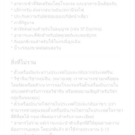
อาหารเช้าที่จัดเตรียมโดยโรงแรม และอาหารเย็นต้อนรับ
บริการรับ-ส่งจากสนามบิน/สถานีรถไฟ
ประกันความรับผิดชอบของบริษัทนำเที่ยว
ภาษีรัฐบาล
ค่าจัดส่งด่วนสำหรับใบอนุญาต (เช่น SF Express)
อาหารและที่พักสำหรับมัคคุเทศก์และคนขับรถ
ถังออกซิเจนสำหรับใช้ในกรณีฉุกเฉิน
น้ำแร่สองขวดต่อคนต่อวัน
สิ่งที่ไม่รวม
ตั๋วเครื่องบินระหว่างประเทศไปและกลับจากประเทศจีน;
วีซ่าจีน/วีซ่ากลุ่มจีน; (หมายเหตุ: เราสามารถช่วยเหลือคุณ
โดยจัดเตรียมสำเนาการจองโรงแรมหรือตั๋วเครื่องบินภายใน
ประเทศสำหรับการขอวีซ่าจีน หรือจดหมายเชิญสำหรับวีซ่า
กลุ่มจีนของคุณ)
ตั๋วเครื่องบิน/รถไฟภายในประเทศไปและกลับลาซา; (เรา
สามารถช่วยคุณจองตั๋วเครื่องบิน/รถไฟภายในประเทศในราคา
ที่ดีที่สุดได้ กรุณาติดต่อเราสำหรับรายละเอียด)
อาหารไม่รวม แต่เราจะแนะนำตัวเลือกที่ดีให้คุณตามความ
ต้องการของคุณ โดยปกติแล้ว ค่าใช้จ่ายประมาณ 5-15