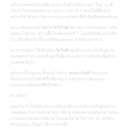
หลังจากพักผ่อนข้ามคืน คุณจะเริ่มทัวร์เมืองลาซา ในฐานะที่
เป็นหัวใจของทิเบตมานานกว่า 1,300 ปี ลาซาเป็นที่ตั้งของ
สถานที่สำคัญทางวัฒนธรรมและศาสนาที่สำคัญที่สุดของทิเบต
จุดแรกของคุณคือ
พระราชวังโปตาลา
พระราชวังฤดูหนาวเดิม
ของทะไลลามะ สร้างขึ้นในศตวรรษที่ 7 โดยกษัตริย์ซงซานกัม
โป มีชื่อเสียงในเรื่องเจดีย์ชุบทองและโบสถ์น้อยเก่าแก่
ช่วงบ่ายคุณจะได้เยี่ยมชม
วัดโจคัง
ศูนย์กลางทางจิตวิญญาณ
ของพุทธศาสนาแบบทิเบต ซึ่งผู้แสวงบุญมารวมตัวกันเพื่อสักกา
ระตลอดทั้งวัน
หลังจากนั้นคุณจะเดินเล่นไปตาม
ถนนบาร์คอร์
ถนนแบบ
ดั้งเดิมรอบวัดโจคังที่ขึ้นชื่อเรื่องงานหัตถกรรมทิเบตและ
บรรยากาศท้องถิ่นที่มีชีวิตชีวา
ทางเลือก:
คุณสามารถไปเยี่ยมชมงานศิลปะหัตถกรรมทิเบตหรือศูนย์การ
แพทย์แผนโบราณทิเบตได้หากมีเวลาเพียงพอ คุณยังสามารถชม
การแสดงวัฒนธรรมทิเบตในตอนเย็นได้ ในราคา 60 เหรียญ
สหรัฐต่อคน โดยค่าใช้จ่ายส่วนตัว