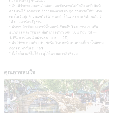
ดอลลาร์สหรัฐ/คนต่อมื้อ
ถึงแม้ว่าค่าตอบแทนไกด์และคนขับรถจะไม่บังคับ แต่ก็เป็นที่
คาดหวังไว้ ตามการบริการของพวกเขา คุณสามารถให้ทิปพวก
เขาในวันสุดท้ายของทัวร์ได้ แนะนำให้แต่ละท่านทิปรวมกัน 8-
15 ดอลลาร์สหรัฐ/วัน;
ค่าคอมมิชชั่นและภาษีทั้งหมดที่เรียกเก็บโดย PayPal หรือ
ธนาคาร และรัฐบาลเมื่อทำการชำระเงิน (เช่น PayPal ---
4.4%. การโอนเงินผ่านธนาคาร --- 2%);
ค่าใช้จ่ายส่วนตัว เช่น ซักรีด โทรศัพท์ ขนมขบเคี้ยว น้ำอัดลม
กิจกรรมทัวร์เสริม ฯลฯ
สิ่งใดก็ตามที่ไม่ได้ระบุไว้ในรายการสิ่งที่รวม
คุณอาจสนใจ