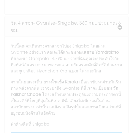
วัน 4 ลาซา- Gyantse- Shigatse, 360 กม., ประมาณ 6
ชม.
วันนี้คุณจะเดินทางจากลาซาไปยัง Shigatse โดยผ่าน
Gyantse อย่างแรก คุณจะได้แวะชม
ทะเลสาบ Yamdroktso
ที่ช่องเขา Gampala (4,790 ม.) จากที่นั่นคุณจะประทับใจกับ
ทิวทัศน์อันตระการตาของทะเลสาบยัมดรอกศักดิ์สิทธิ์สีฟ้าคราม
และภูเขาหิมะ Nyenchen Khangsar ในระยะไกล
จากนั้นคุณจะเห็น
ธารน้ำแข็ง Korala
เมื่อเราขับรถผ่านมันริม
ทาง หลังจากนั้น เราจะมาถึง Gyantse ที่นี่เราจะเยี่ยมชม
วัด
Palkhor Chode
โครงสร้างหลายประตูอันงดงามตระการตานี้
เป็นเจดีย์ที่ใหญ่ที่สุดในทิเบต มีชื่อเสียงไม่เพียงแต่ในด้าน
สถาปัตยกรรมเท่านั้น แต่ยังรวมถึงรูปปั้นและภาพเขียนเก่าแก่ที่
อยู่รอบผนังด้านในอีกด้วย
พักค้างคืนที่ Shigatse