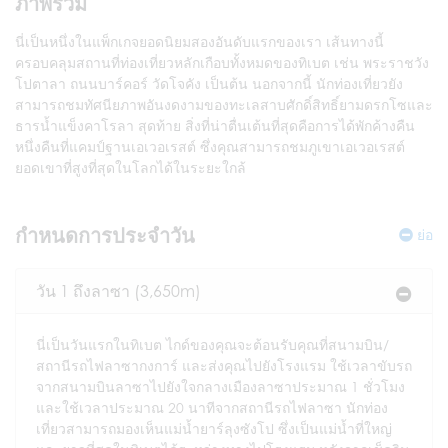
ภาพรวม
นี่เป็นหนึ่งในแพ็กเกจยอดนิยมสองอันดับแรกของเรา เส้นทางนี้
ครอบคลุมสถานที่ท่องเที่ยวหลักเกือบทั้งหมดของทิเบต เช่น พระราชวัง
โปตาลา ถนนบาร์คอร์ วัดโจคัง เป็นต้น นอกจากนี้ นักท่องเที่ยวยัง
สามารถชมทัศนียภาพอันงดงามของทะเลสาบศักดิ์สิทธิ์ยามดรกโซและ
ธารน้ำแข็งคาโรลา สุดท้าย สิ่งที่น่าตื่นเต้นที่สุดคือการได้พักค้างคืน
หนึ่งคืนที่แคมป์ฐานเอเวอเรสต์ ซึ่งคุณสามารถชมภูเขาเอเวอเรสต์
ยอดเขาที่สูงที่สุดในโลกได้ในระยะใกล้
กำหนดการประจำวัน
ย่อ
วัน 1 ถึงลาซา (3,650m)
นี่เป็นวันแรกในทิเบต ไกด์ของคุณจะต้อนรับคุณที่สนามบิน/
สถานีรถไฟลาซากงการ์ และส่งคุณไปยังโรงแรม ใช้เวลาขับรถ
จากสนามบินลาซาไปยังใจกลางเมืองลาซาประมาณ 1 ชั่วโมง
และใช้เวลาประมาณ 20 นาทีจากสถานีรถไฟลาซา นักท่อง
เที่ยวสามารถมองเห็นแม่น้ำยาร์ลุงซังโป ซึ่งเป็นแม่น้ำที่ใหญ่