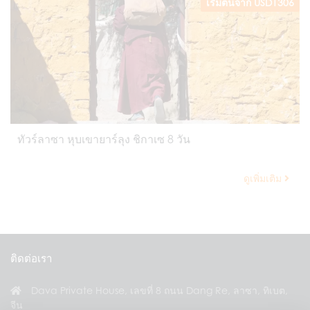
เริ่มต้นจาก USD1306
ทัวร์ลาซา หุบเขายาร์ลุง ชิกาเซ 8 วัน
ดูเพิ่มเติม
ติดต่อเรา
Dava Private House, เลขที่ 8 ถนน Dang Re, ลาซา, ทิเบต,
จีน