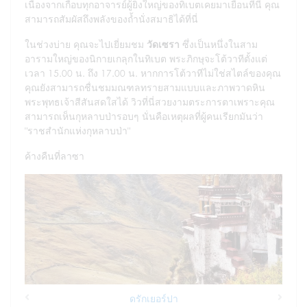
เนื่องจากเกือบทุกอาจารย์ผู้ยิ่งใหญ่ของทิเบตเคยมาเยือนที่นี่ คุณ
สามารถสัมผัสถึงพลังของถ้ำนั่งสมาธิได้ที่นี่
ในช่วงบ่าย คุณจะไปเยี่ยมชม
วัดเซรา
ซึ่งเป็นหนึ่งในสาม
อารามใหญ่ของนิกายเกลุกในทิเบต พระภิกษุจะโต้วาทีตั้งแต่
เวลา 15.00 น. ถึง 17.00 น. หากการโต้วาทีไม่ใช่สไตล์ของคุณ
คุณยังสามารถชื่นชมมณฑลทรายสามแบบและภาพวาดหิน
พระพุทธเจ้าสีสันสดใสได้ วิวที่นี่สวยงามตระการตาเพราะคุณ
สามารถเห็นกุหลาบป่ารอบๆ นั่นคือเหตุผลที่ผู้คนเรียกมันว่า
"ราชสำนักแห่งกุหลาบป่า"
ค้างคืนที่ลาซา
ดรักเยอร์ปา
Previous
Next