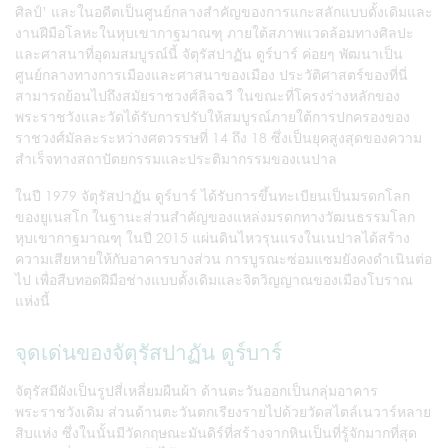
ศิลป์’ และในอดีตเป็นศูนย์กลางสำคัญของการแกะสลักแบบดั้งเดิมและ
งานฝีมือโลหะในหุบเขากาฐมาณฑุ ภายใต้สภาพแวดล้อมทางศิลปะ
และศาสนาที่อุดมสมบูรณ์นี้ จัตุรัสปาฏัน ดูร์บาร์ ค่อยๆ พัฒนาเป็น
ศูนย์กลางทางการเมืองและศาสนาของเมือง ประวัติศาสตร์ของที่นี่
สามารถย้อนไปถึงสมัยราชวงศ์ลิจฉวี ในขณะที่โครงร่างหลักของ
พระราชวังและวัดได้รับการปรับให้สมบูรณ์ภายใต้การปกครองของ
ราชวงศ์มัลละระหว่างศตวรรษที่ 14 ถึง 18 ซึ่งเป็นยุคสูงสุดของความ
สำเร็จทางสถาปัตยกรรมและประติมากรรมของเนปาล
ในปี 1979 จัตุรัสปาฏัน ดูร์บาร์ ได้รับการขึ้นทะเบียนเป็นมรดกโลก
ของยูเนสโก ในฐานะส่วนสำคัญของแหล่งมรดกทางวัฒนธรรมโลก
หุบเขากาฐมาณฑุ ในปี 2015 แผ่นดินไหวรุนแรงในเนปาลได้สร้าง
ความเสียหายให้กับอาคารบางส่วน การบูรณะซ่อมแซมยังคงดำเนินต่อ
ไป เพื่อสืบทอดฝีมือช่างแบบดั้งเดิมและจิตวิญญาณของเมืองโบราณ
แห่งนี้
จุดเด่นของจัตุรัสปาฏัน ดูร์บาร์
จัตุรัสมีผังเป็นรูปสี่เหลี่ยมผืนผ้า ด้านตะวันออกเป็นกลุ่มอาคาร
พระราชวังเดิม ส่วนด้านตะวันตกเรียงรายไปด้วยวัดสไตล์เนวาร์หลาย
สิบแห่ง ซึ่งในนั้นมีวัดกฤษณะมันดิร์ที่สร้างจากหินเป็นที่รู้จักมากที่สุด