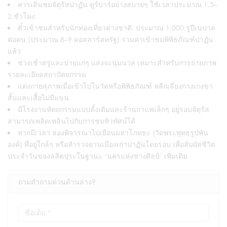
ควรเดินชมจัตุรัสปาฏัน ดูร์บาร์อย่างสบายๆ ใช้เวลาประมาณ 1.5–
2 ชั่วโมง
ตั๋วเข้าชมสำหรับนักท่องเที่ยวต่างชาติ: ประมาณ 1,000 รูปีเนปาล
ต่อคน (ประมาณ 8–9 ดอลลาร์สหรัฐ) รวมค่าเข้าชมพิพิธภัณฑ์ปาฏัน
แล้ว
ช่วงเช้าตรู่และบ่ายแก่ๆ แสงจะนุ่มนวล เหมาะสำหรับการถ่ายภาพ
รายละเอียดสถาปัตยกรรม
แต่งกายสุภาพเมื่อเข้าไปในวัดหรือพิพิธภัณฑ์ หลีกเลี่ยงกางเกงขา
สั้นและเสื้อไม่มีแขน
มีโรงงานหัตถกรรมแบบดั้งเดิมและร้านกาแฟเล็กๆ อยู่รอบจัตุรัส
สามารถเพลิดเพลินไปกับการชมทิวทัศน์ได้
หากมีเวลา ลองพิจารณาไปเยือนมหาโภทธะ (วัดพระพุทธรูปพัน
องค์) ที่อยู่ใกล้ๆ หรือสำรวจย่านเมืองเก่าปาฏันโดยรอบ เพื่อสัมผัสชีวิต
ประจำวันของลลิตปุระในฐานะ ‘นครแห่งช่างศิลป์’ เพิ่มเติม
ถามคำถามด่วนด้านล่าง?