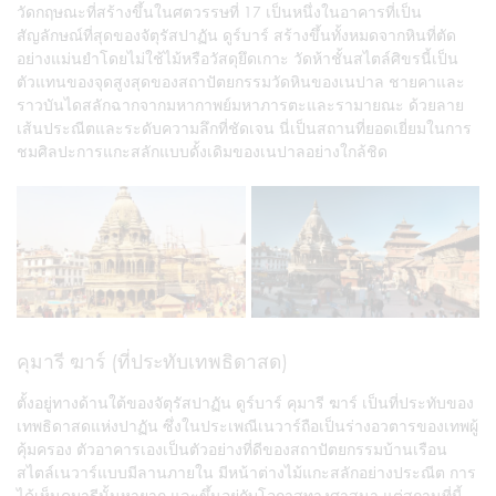
วัดกฤษณะที่สร้างขึ้นในศตวรรษที่ 17 เป็นหนึ่งในอาคารที่เป็น
สัญลักษณ์ที่สุดของจัตุรัสปาฏัน ดูร์บาร์ สร้างขึ้นทั้งหมดจากหินที่ตัด
อย่างแม่นยำโดยไม่ใช้ไม้หรือวัสดุยึดเกาะ วัดห้าชั้นสไตล์ศิขรนี้เป็น
ตัวแทนของจุดสูงสุดของสถาปัตยกรรมวัดหินของเนปาล ชายคาและ
ราวบันไดสลักฉากจากมหากาพย์มหาภารตะและรามายณะ ด้วยลาย
เส้นประณีตและระดับความลึกที่ชัดเจน นี่เป็นสถานที่ยอดเยี่ยมในการ
ชมศิลปะการแกะสลักแบบดั้งเดิมของเนปาลอย่างใกล้ชิด
คุมารี ฆาร์ (ที่ประทับเทพธิดาสด)
ตั้งอยู่ทางด้านใต้ของจัตุรัสปาฏัน ดูร์บาร์ คุมารี ฆาร์ เป็นที่ประทับของ
เทพธิดาสดแห่งปาฏัน ซึ่งในประเพณีเนวาร์ถือเป็นร่างอวตารของเทพผู้
คุ้มครอง ตัวอาคารเองเป็นตัวอย่างที่ดีของสถาปัตยกรรมบ้านเรือน
สไตล์เนวาร์แบบมีลานภายใน มีหน้าต่างไม้แกะสลักอย่างประณีต การ
ได้เห็นคุมารีนั้นหายาก และขึ้นอยู่กับโอกาสทางศาสนา แต่สถานที่นี้