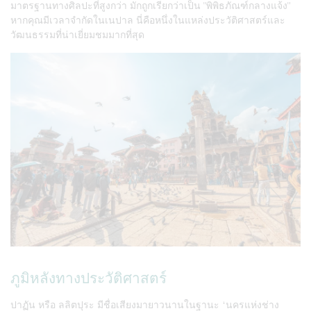
มาตรฐานทางศิลปะที่สูงกว่า มักถูกเรียกว่าเป็น "พิพิธภัณฑ์กลางแจ้ง"
หากคุณมีเวลาจำกัดในเนปาล นี่คือหนึ่งในแหล่งประวัติศาสตร์และ
วัฒนธรรมที่น่าเยี่ยมชมมากที่สุด
ภูมิหลังทางประวัติศาสตร์
ปาฏัน หรือ ลลิตปุระ มีชื่อเสียงมายาวนานในฐานะ ‘นครแห่งช่าง