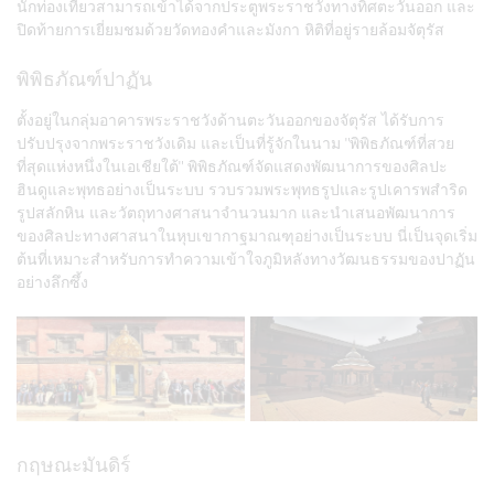
นักท่องเที่ยวสามารถเข้าได้จากประตูพระราชวังทางทิศตะวันออก และ
ปิดท้ายการเยี่ยมชมด้วยวัดทองคำและมังกา หิติที่อยู่รายล้อมจัตุรัส
พิพิธภัณฑ์ปาฏัน
ตั้งอยู่ในกลุ่มอาคารพระราชวังด้านตะวันออกของจัตุรัส ได้รับการ
ปรับปรุงจากพระราชวังเดิม และเป็นที่รู้จักในนาม "พิพิธภัณฑ์ที่สวย
ที่สุดแห่งหนึ่งในเอเชียใต้" พิพิธภัณฑ์จัดแสดงพัฒนาการของศิลปะ
ฮินดูและพุทธอย่างเป็นระบบ รวบรวมพระพุทธรูปและรูปเคารพสำริด
รูปสลักหิน และวัตถุทางศาสนาจำนวนมาก และนำเสนอพัฒนาการ
ของศิลปะทางศาสนาในหุบเขากาฐมาณฑุอย่างเป็นระบบ นี่เป็นจุดเริ่ม
ต้นที่เหมาะสำหรับการทำความเข้าใจภูมิหลังทางวัฒนธรรมของปาฏัน
อย่างลึกซึ้ง
กฤษณะมันดิร์