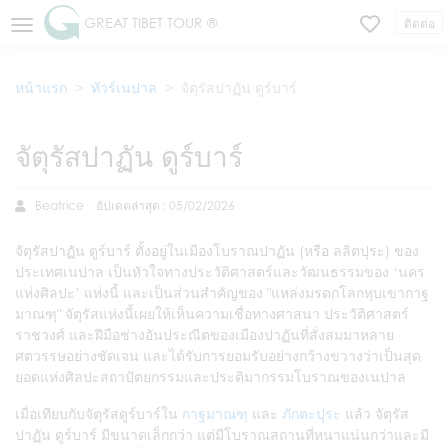
GREAT TIBET TOUR ®
ติดต่อ
หน้าแรก
ทัวร์เนปาล
จัตุรัสปาฏัน ดูร์บาร์
จัตุรัสปาฏัน ดูร์บาร์
Beatrice
อัปเดตล่าสุด : 05/02/2026
จัตุรัสปาฏัน ดูร์บาร์ ตั้งอยู่ในเมืองโบราณปาฏัน (หรือ ลลิตปุระ) ของ
ประเทศเนปาล เป็นหัวใจทางประวัติศาสตร์และวัฒนธรรมของ ‘นคร
แห่งศิลปะ’ แห่งนี้ และเป็นส่วนสำคัญของ "แหล่งมรดกโลกหุบเขากาฐ
มาณฑุ" จัตุรัสแห่งนี้เผยให้เห็นความเชื่อทางศาสนา ประวัติศาสตร์
ราชวงศ์ และฝีมือช่างอันประณีตของเมืองปาฏันที่สั่งสมมาหลาย
ศตวรรษอย่างชัดเจน และได้รับการยอมรับอย่างกว้างขวางว่าเป็นสุด
ยอดแห่งศิลปะสถาปัตยกรรมและประติมากรรมโบราณของเนปาล
เมื่อเทียบกับจัตุรัสดูร์บาร์ใน
กาฐมาณฑุ
และ
ภักตะปุระ
แล้ว จัตุรัส
ปาฏัน ดูร์บาร์ มีขนาดเล็กกว่า แต่มีโบราณสถานที่หนาแน่นกว่าและมี