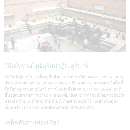
วิธีเดินทางไปจัตุรัสปาฏัน ดูร์บาร์
จัตุรัสปาฏัน ดูร์บาร์ ตั้งอยู่ที่ลลิตปุระ ในส่วนใต้ของหุบเขากาฐมาณฑุ
ห่างจากใจกลางกาฐมาณฑุประมาณ 5 กิโลเมตร จากทาเมลหรือพื้นที่
จัตุรัสกาฐมาณฑุ ดูร์บาร์ การนั่งแท็กซี่ใช้เวลาประมาณ 20–30 นาที
ขึ้นอยู่กับสภาพการจราจร นักท่องเที่ยวยังสามารถใช้รถโดยสารท้องถิ่น
หรือเดินข้ามแม่น้ำพัคมตีเพื่อไปยังเมืองเก่าปาฏันได้ แต่สำหรับผู้มา
เยือนครั้งแรก การนั่งแท็กซี่เป็นตัวเลือกที่สะดวกที่สุด
เคล็ดลับการท่องเที่ยว