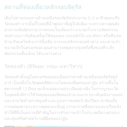
สถานที่ท่องเที่ยวหลักรอบจัตุรัส
เดินไปตามถนนทางด้านเหนือของจัตุรัสประมาณ 2–5 นาที คุณจะถึง
วัดทองคำ จากนั้นก็ไปต่อที่น้ำพุมังกาที่อยู่ใกล้เคียง ระหว่างทางคุณยัง
สามารถสัมผัสบรรยากาศถนนในเมืองเก่า แวะชมโรงงานหัตถกรรม
ชมช่างเนวาร์ผลิตเครื่องใช้ทองแดง แกะสลักไม้ และทังกา หรือชื่นชม
บ้านเรือนสไตล์เนวาร์ดั้งเดิม การแกะสลักกรอบหน้าต่าง และศาลเจ้า
ขนาดเล็กในตรอกซอย คุณสามารถหยุดถ่ายรูปหรือซื้อของที่ระลึก
หัตถกรรมชิ้นเล็กๆ ได้ระหว่างทาง
วัดทองคำ (หิรัณยะ วรณะ มหาวิหาร)
วัดทองคำตั้งอยู่ในตรอกซอยของเมืองเก่าทางด้านเหนือของจัตุรัสดูร์
บาร์ เป็นหนึ่งในวัดพุทธที่มีความโดดเด่นที่สุดของปาฏัน สร้างขึ้นใน
ศตวรรษที่ 12 มีขนาดเล็กแต่งดงามประณีตอย่างยิ่ง ในการบูรณะวัด
ในยุคหลังมีการใช้วัสดุทองแดงปิดทองจำนวนมาก ประดับผนังภายนอก
และลานวัดด้วยภาพนูนต่ำและรูปเคารพเทพเจ้าอันวิจิตร สะท้อนถึง
การผสมผสานระหว่างพุทธและฮินดู บรรยากาศที่งดงามและขรึมขลัง
ทำให้ที่นี่เป็นสถานที่สำคัญในการทำความเข้าใจประเพณีทางศาสนา
และสุนทรียศาสตร์งานฝีมือของปาฏัน