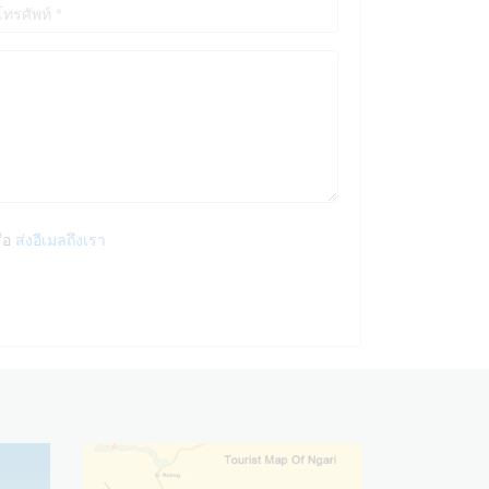
ือ
ส่งอีเมลถึงเรา