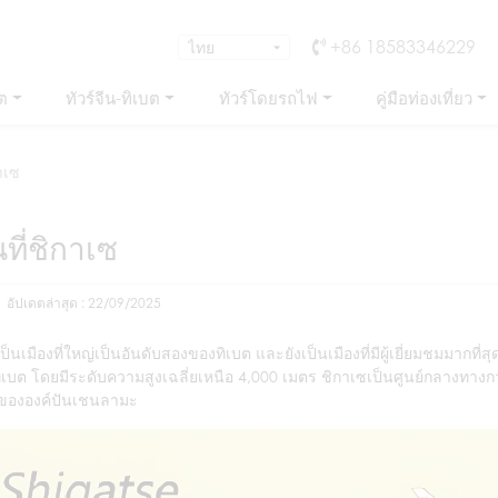
+86 18583346229
บต
ทัวร์จีน-ทิเบต
ทัวร์โดยรถไฟ
คู่มือท่องเที่ยว
าเซ
ที่ชิกาเซ
อัปเดตล่าสุด : 22/09/2025
ป็นเมืองที่ใหญ่เป็นอันดับสองของทิเบต และยังเป็นเมืองที่มีผู้เยี่ยมชมมากที
-ทิเบต โดยมีระดับความสูงเฉลี่ยเหนือ 4,000 เมตร ชิกาเซเป็นศูนย์กลางทา
ขององค์ปันเชนลามะ