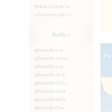
วิธีเดินทางไปยังชิกาเซ
รถไฟจากลาซาสู่ซิกาเซ
พื้นที่อื่น ๆ
คู่มือท่องเที่ยวลาซา
คู่มือท่องเที่ยวเกียงเซ
คู่มือท่องเที่ยวนาคู่
คู่มือท่องเที่ยวนการี
คู่มือท่องเที่ยวลโฮกา
คู่มือท่องเที่ยวหนิงชี
คู่มือท่องเที่ยวชัมโด้
คู่มือท่องเที่ยวโปเม