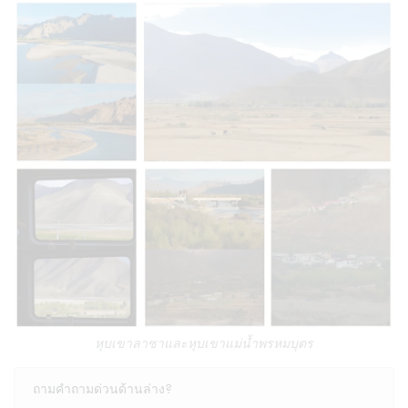
หุบเขาลาซาและหุบเขาแม่น้ำพรหมบุตร
ถามคำถามด่วนด้านล่าง?