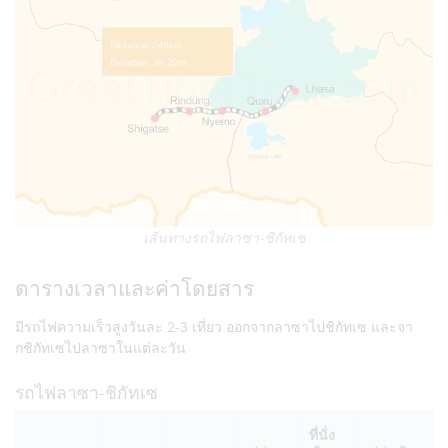
เส้นทางรถไฟลาซา-ชิกัทเซ
ตารางเวลาและค่าโดยสาร
มีรถไฟความเร็วสูงวันละ 2-3 เที่ยว ออกจากลาซาไปชิกัทเซ และจา
กชิกัทเซไปลาซาในแต่ละวัน
รถไฟลาซา-ชิกัทเซ
ที่นั่ง