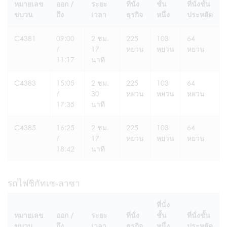
หมายเลข
ออก /
ระยะ
ที่นั่ง
ชั้น
ที่นั่งชั้น
ขบวน
ถึง
เวลา
ธุรกิจ
หนึ่ง
ประหยัด
C4381
09:00
2 ชม.
225
103
64
/
17
หยวน
หยวน
หยวน
11:17
นาที
C4383
15:05
2 ชม.
225
103
64
/
30
หยวน
หยวน
หยวน
17:35
นาที
C4385
16:25
2 ชม.
225
103
64
/
17
หยวน
หยวน
หยวน
18:42
นาที
รถไฟชิกัทเซ-ลาซา
ที่นั่ง
หมายเลข
ออก /
ระยะ
ที่นั่ง
ชั้น
ที่นั่งชั้น
ขบวน
ถึง
เวลา
ธุรกิจ
หนึ่ง
ประหยัด