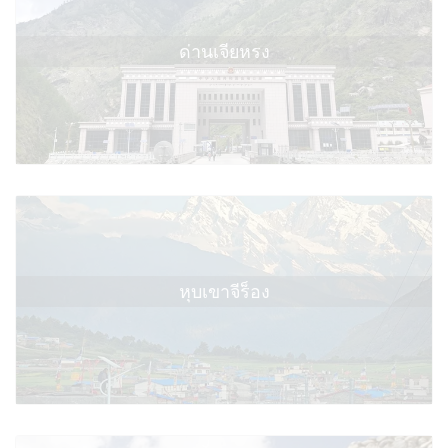
ด่านเจียหรง
หุบเขาจีร็อง