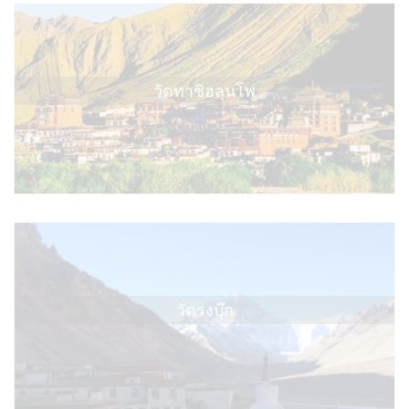
วัดทาชิฮลุนโพ
วัดรงบุ๊ก