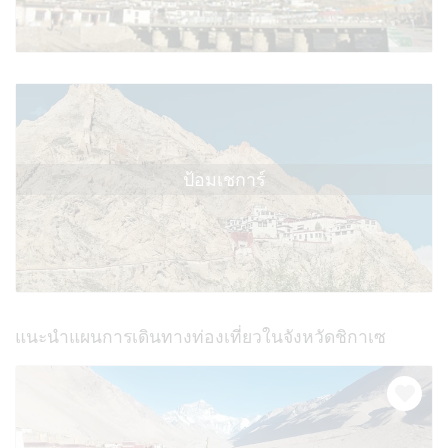
ป้อมเชการ์
แนะนำแผนการเดินทางท่องเที่ยวในจังหวัดชิกาเซ