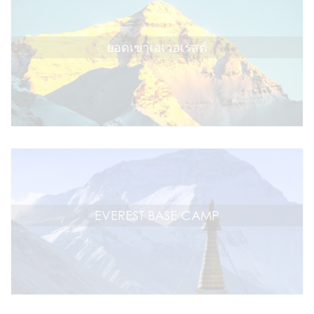
ยอดเขาเอเวอเรสต์
EVEREST BASE CAMP