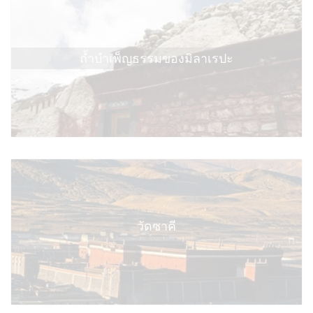
ถ้ำบำเพ็ญธรรมของมิลาเรปะ
วัดซาคี