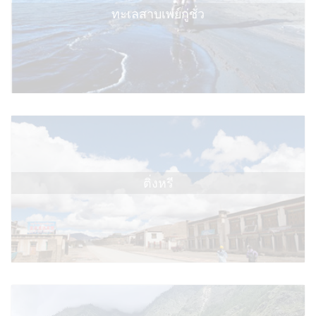
ทะเลสาบเพ่ย์กู่ชั่ว
ติ่งหรี