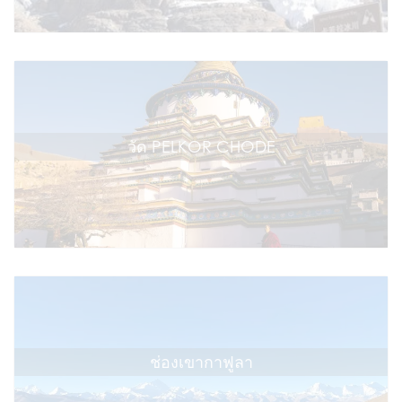
วัด PELKOR CHODE
ช่องเขากาฟูลา