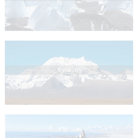
ชิชาพังมา