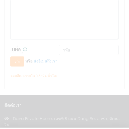
หรือ
ส่งอีเมลถึงเรา
ส่ง
ตอบอีเมลภายใน 0.5~24 ชั่วโมง
ติดต่อเรา
Dava Private House, เลขที่ 8 ถนน Dang Re, ลาซา, ทิเบต,
จีน