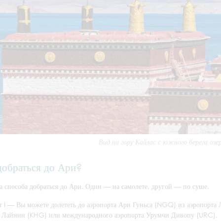
Вид на гору Кайлас с южного берега оз
добраться до Ари?
а способа добраться до Ари. Один — на самолете, другой — по суше.
т I — Вы можете долететь до аэропорта Ари Гуньса (NGQ) из аэропорта 
 Лайнин (KHG) или международного аэропорта Урумчи Дивопу (URC).