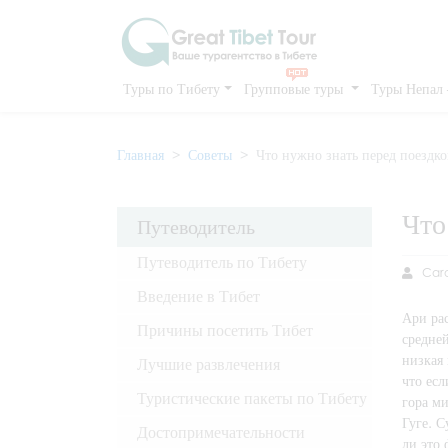
Туры по Тибету
Групповые туры
Туры Непал
Главная
Советы
Что нужно знать перед поездк
Что
Путеводитель
Путеводитель по Тибету
Caro
Введение в Тибет
Ари ра
Причины посетить Тибет
средней
низкая
Лучшие развлечения
что есл
Туристические пакеты по Тибету
гора м
Гуге. С
Достопримечательности
ли это