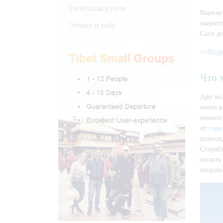
Тибетская кухня
Вариан
сверну
Этикет и табу
Саги д
>>Подр
Что 
Ари мал
очень в
можете
от
горн
шокола
Старайт
купить
отправи