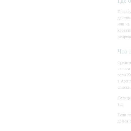
Где 
Пожалу
действ
или на 
кроват
непред
Что 
Средняя
кг веса
горы Ка
в Ари 
списке.
Солнцез
т.д.
Если по
домов о