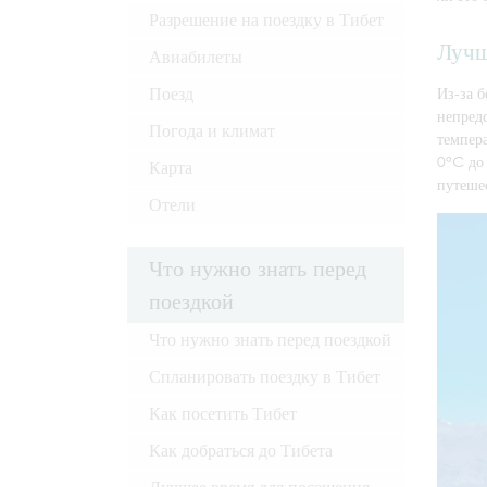
Разрешение на поездку в Тибет
Лучш
Авиабилеты
Поезд
Из-за 
непред
Погода и климат
темпера
0°C до 
Карта
путеше
Отели
Что нужно знать перед
поездкой
Что нужно знать перед поездкой
Спланировать поездку в Тибет
Как посетить Тибет
Как добраться до Тибета