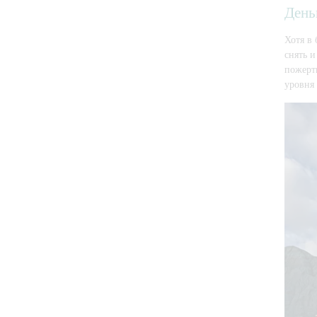
День
Хотя в 
снять и
пожерт
уровня 