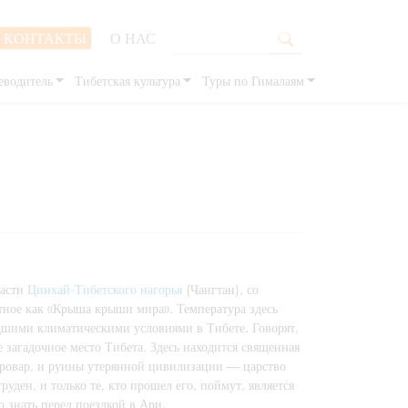
КОНТАКТЫ
О НАС
еводитель
Тибетская культура
Туры по Гималаям
части
Цинхай-Тибетского нагорья
(Чангтан), со
стное как «Крыша крыши мира». Температура здесь
удшими климатическими условиями в Тибете. Говорят,
е загадочное место Тибета. Здесь находится священная
аровар, и руины утерянной цивилизации — царство
руден, и только те, кто прошел его, поймут, является
 знать перед поездкой в Ари.