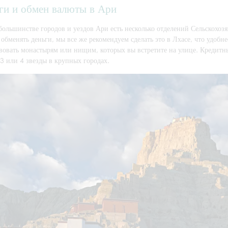
ги и обмен валюты в Ари
большинстве городов и уездов Ари есть несколько отделений Сельскохоз
 обменять деньги, мы все же рекомендуем сделать это в Лхасе, что удобнее
вовать монастырям или нищим, которых вы встретите на улице. Кредитны
3 или 4 звезды в крупных городах.