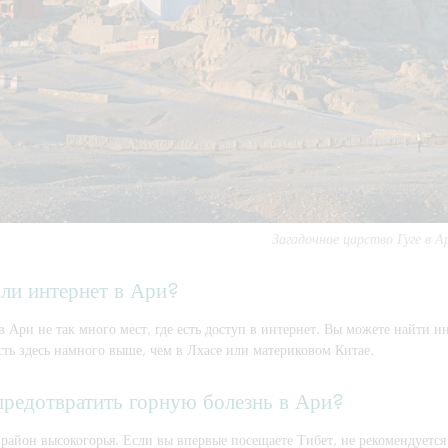
Загадочное царство Гуге в А
 ли интернет в Ари?
в Ари не так много мест, где есть доступ в интернет. Вы можете найти 
ть здесь намного выше, чем в Лхасе или материковом Китае.
предотвратить горную болезнь в Ари?
айон высокогорья. Если вы впервые посещаете Тибет, не рекомендуется 