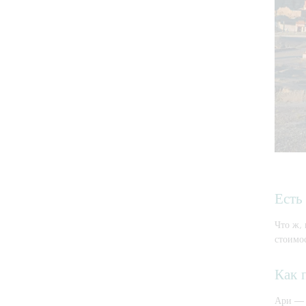
Есть
Что ж, 
стоимос
Как 
Ари — р