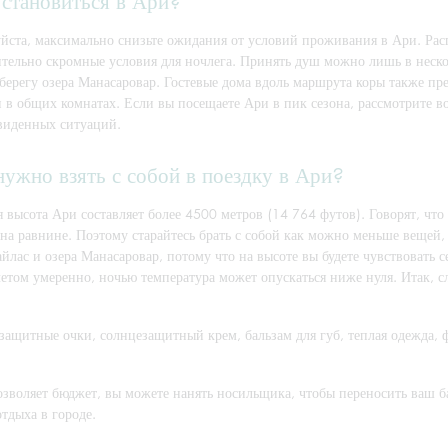
остановиться в Ари?
йста, максимально снизьте ожидания от условий проживания в Ари. Рас
ительно скромные условия для ночлега. Принять душ можно лишь в неско
берегу озера Манасаровар. Гостевые дома вдоль маршрута коры также пр
и в общих комнатах. Если вы посещаете Ари в пик сезона, рассмотрите в
виденных ситуаций.
нужно взять с собой в поездку в Ари?
 высота Ари составляет более 4500 метров (14 764 футов). Говорят, что
 на равнине. Поэтому старайтесь брать с собой как можно меньше вещей
йлас и озера Манасаровар, потому что на высоте вы будете чувствовать 
летом умеренно, ночью температура может опускаться ниже нуля. Итак,
ащитные очки, солнцезащитный крем, бальзам для губ, теплая одежда, ф
зволяет бюджет, вы можете нанять носильщика, чтобы переносить ваш баг
тдыха в городе.