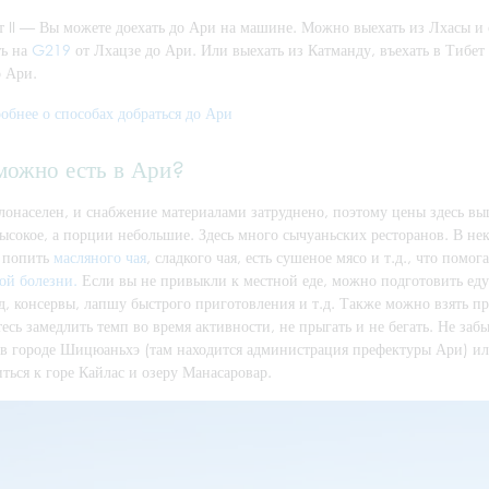
т II — Вы можете доехать до Ари на машине. Можно выехать из Лхасы и
ть на
G219
от Лхацзе до Ари. Или выехать из Катманду, въехать в Тибет 
о Ари.
обнее о способах добраться до Ари
можно есть в Ари?
онаселен, и снабжение материалами затруднено, поэтому цены здесь выш
ысокое, а порции небольшие. Здесь много сычуаньских ресторанов. В нек
 попить
масляного чая
, сладкого чая, есть сушеное мясо и т.д., что пом
ой болезни.
Если вы не привыкли к местной еде, можно подготовить еду 
д, консервы, лапшу быстрого приготовления и т.д. Также можно взять п
есь замедлить темп во время активности, не прыгать и не бегать. Не за
 в городе Шицюаньхэ (там находится администрация префектуры Ари) или
ться к горе Кайлас и озеру Манасаровар.