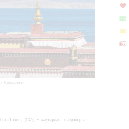
ера Ракшастал.
Лхаса Гонггар (LXA), международного аэропорта