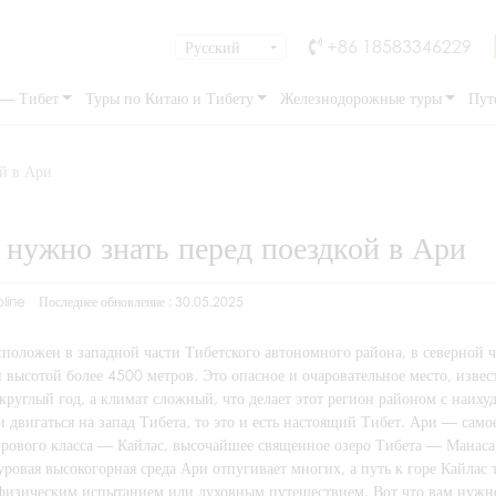
+86 18583346229
 — Тибет
Туры по Китаю и Тибету
Железнодорожные туры
Пут
ой в Ари
 нужно знать перед поездкой в Ари
line
Последнее обновление : 30.05.2025
сположен в западной части Тибетского автономного района, в северной 
 высотой более 4500 метров. Это опасное и очаровательное место, изве
 круглый год, а климат сложный, что делает этот регион районом с наих
и двигаться на запад Тибета, то это и есть настоящий Тибет. Ари — само
ирового класса — Кайлас, высочайшее священное озеро Тибета — Манас
уровая высокогорная среда Ари отпугивает многих, а путь к горе Кайлас т
 физическим испытанием или духовным путешествием. Вот что вам нужно