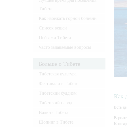
Лучшее время для посещения
Тибета
Как избежать горной болезни
Список вещей
Пейзажи Тибета
Часто задаваемые вопросы
Больше о Тибете
Тибетская культура
Фестивали в Тибете
Тибетский буддизм
Как 
Тибетский народ
Есть дв
Валюта Тибета
Вариан
Шопинг в Тибете
Кашгар