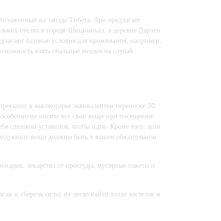
положенный на западе Тибета, Ари предлагает
льких отелях в городе Шицюаньхэ, в деревне Дарчен
едлагают базовые условия для проживания, например,
озможность взять спальные мешки на случай
 треккинг в высокогорье эквивалентен переноске 30
, особенно не носите все свои вещи при посещении
себя слишком уставшим, чтобы идти. Кроме того, хотя
 следующие вещи должны быть в вашем обязательном
онарик, лекарства от простуды, мусорные пакеты и
аж и сберечь силы; их легко найти возле хостелов и